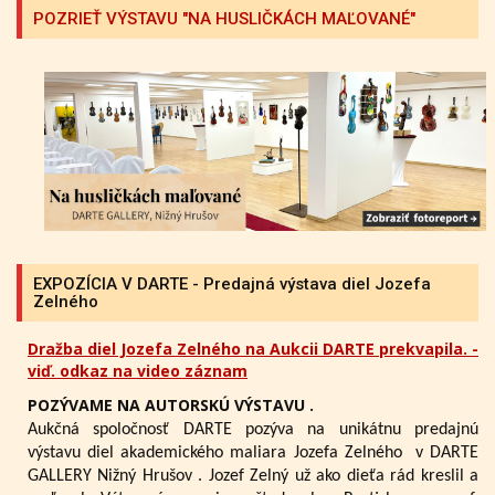
POZRIEŤ VÝSTAVU "NA HUSLIČKÁCH MAĽOVANÉ"
EXPOZÍCIA V DARTE - Predajná výstava diel Jozefa
Zelného
Dražba diel Jozefa Zelného na Aukcii DARTE prekvapila. -
viď. odkaz na video záznam
POZÝVAME NA AUTORSKÚ VÝSTAVU .
Aukčná spoločnosť DARTE pozýva na unikátnu predajnú
výstavu diel akademického maliara Jozefa Zelného
v DARTE
GALLERY Nižný Hrušov .
Jozef Zelný už ako dieťa rád kreslil a