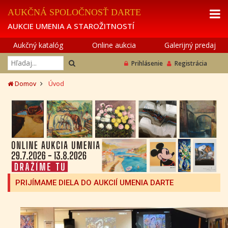
AUKČNÁ SPOLOČNOSŤ DARTE
AUKCIE UMENIA A STAROŽITNOSTÍ
Aukčný katalóg
Online aukcia
Galerijný predaj
Prihlásenie
Registrácia
Domov
Úvod
PRIJÍMAME DIELA DO AUKCIÍ UMENIA DARTE