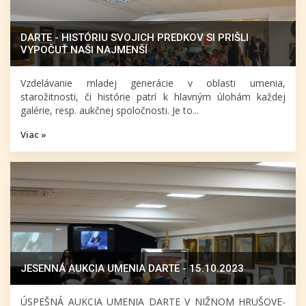
DARTE - HISTÓRIU SVOJICH PREDKOV SI PRIŠLI
VYPOČUŤ NAŠI NAJMENŠÍ
Vzdelávanie mladej generácie v oblasti umenia,
starožitnosti, či histórie patrí k hlavným úlohám každej
galérie, resp. aukčnej spoločnosti. Je to...
Viac »
JESENNÁ AUKCIA UMENIA DARTE - 15.10.2023
ÚSPEŠNÁ AUKCIA UMENIA DARTE V NIŽNOM HRUŠOVE-