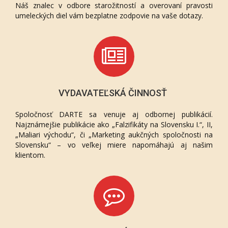
Náš znalec v odbore starožitností a overovaní pravosti
umeleckých diel vám bezplatne zodpovie na vaše dotazy.
VYDAVATEĽSKÁ ČINNOSŤ
Spoločnosť DARTE sa venuje aj odbornej publikácií.
Najznámejšie publikácie ako „Falzifikáty na Slovensku I.“, II,
„Maliari východu“, či „Marketing aukčných spoločnosti na
Slovensku“ – vo veľkej miere napomáhajú aj našim
klientom.