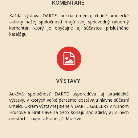
KOMENTÁRE
Každá výstava DARTE, aukcia umenia, či iné umelecké
aktivity našej spoločnosti majú svoj sprievodný odborný
komentár, ktorý je obyčajne aj súčasťou príslušného
katalógu.
VÝSTAVY
Aukčná spoločnosť DARTE usporadúva aj pravidelné
výstavy, v ktorých veľké percento dostávajú hlavne súčasní
umelci. Okrem výstavnej siene v DARTE GALLERY v Nižnom
Hrušove a Bratislave sa tieto konajú sporadicky aj v iných
mestách – napr. v Prahe , či Moskve.