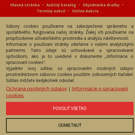
Hlavná stránka
Aukčný katalóg
Objednávka dražby
Termíny aukcií
Online Aukcia
DARTE AUKČNÁ SPOLOČNOSŤ s.r.o. © 2007 - 2026
Súbory cookies používame na zabezpečenie správneho a
Akékoľvek používanie obrazových a textových súčastí tejto stránky je
podmienené výslovným súhlasom jej vlastníka. Všetky práva sú
spoľahlivého fungovania našej stránky. Ďalej ich používame na
vyhradené.
prispôsobenie užívateľského prostredia a analýzu návštevnosti.
Informácie o používaní stránky zdieľame s našimi analytickými
partnermi. Tieto údaje sú uchovávané a spracovávané
spôsobom, ako je to uvedené v dokumente „Informácie o
spracovaní cookies“.
Vyjadrite svoj súhlas so spracovaním osobných údajov
prostredníctvom súborov cookies použitím zobrazených tlačidiel.
Súhlas môžete kedykoľvek odvolať.
Ochrana osobných údajov
Informácie o spracovaní
|
cookies
POVOLIŤ VŠETKO
ODMIETNUŤ