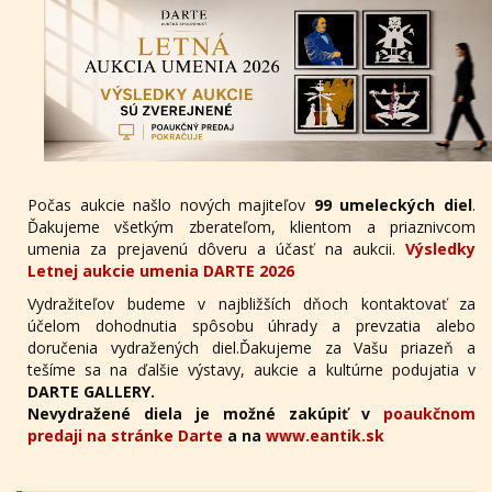
Počas aukcie našlo nových majiteľov
99 umeleckých diel
.
Ďakujeme všetkým zberateľom, klientom a priaznivcom
umenia za prejavenú dôveru a účasť na aukcii.
Výsledky
Letnej aukcie umenia DARTE 2026
Vydražiteľov budeme v najbližších dňoch kontaktovať za
účelom dohodnutia spôsobu úhrady a prevzatia alebo
doručenia vydražených diel.Ďakujeme za Vašu priazeň a
tešíme sa na ďalšie výstavy, aukcie a kultúrne podujatia v
DARTE GALLERY.
Nevydražené diela je možné zakúpiť v
poaukčnom
predaji na stránke Darte
a na
www.eantik.sk