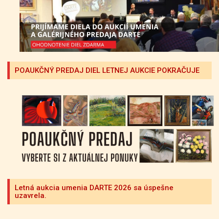
POAUKČNÝ PREDAJ DIEL LETNEJ AUKCIE POKRAČUJE
Letná aukcia umenia DARTE 2026 sa úspešne
uzavrela.