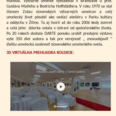
maľoval. Výtvarné umenie vyštudoval v Bratislave u prof.
Gustáva Mallého a Bedricha Hoffstädtera. V roku 1970 sa stal
členom Zväzu slovenských výtvarných umelcov a celý
umelecký život pôsobil ako vedúci ateliéru v Parku kultúry
a oddychu v Žiline. Tu aj tvoril až do roku 2006 kedy zomrel
a celá jeho zbierka ostala v ústraní od spoločenského života.
Po 20 rokoch dostala DARTE ponuku urobiť predajnú výstavu
vyše 350 diel autora a tak pre verejnosť „ znovuobjaviť “
ďalšiu umeleckú osobnosť slovenského umeleckého sveta.
3D VIRTUÁLNA PREHLIADKA KOLEKCIE: