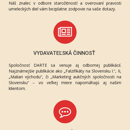
Náš znalec v odbore starožitností a overovaní pravosti
umeleckých diel vám bezplatne zodpovie na vaše dotazy.
VYDAVATEĽSKÁ ČINNOSŤ
Spoločnosť DARTE sa venuje aj odbornej publikácií.
Najznámejšie publikácie ako „Falzifikáty na Slovensku I.“, II,
„Maliari východu“, či „Marketing aukčných spoločnosti na
Slovensku“ – vo veľkej miere napomáhajú aj našim
klientom.