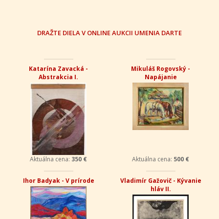
DRAŽTE DIELA V ONLINE AUKCII UMENIA DARTE
Katarína Zavacká -
Mikuláš Rogovský -
Abstrakcia I.
Napájanie
Aktuálna cena:
350 €
Aktuálna cena:
500 €
Ihor Badyak - V prírode
Vladimír Gažovič - Kývanie
hláv II.