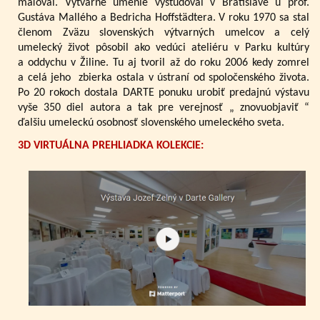
maľoval. Výtvarné umenie vyštudoval v Bratislave u prof.
Gustáva Mallého a Bedricha Hoffstädtera. V roku 1970 sa stal
členom Zväzu slovenských výtvarných umelcov a celý
umelecký život pôsobil ako vedúci ateliéru v Parku kultúry
a oddychu v Žiline. Tu aj tvoril až do roku 2006 kedy zomrel
a celá jeho zbierka ostala v ústraní od spoločenského života.
Po 20 rokoch dostala DARTE ponuku urobiť predajnú výstavu
vyše 350 diel autora a tak pre verejnosť „ znovuobjaviť “
ďalšiu umeleckú osobnosť slovenského umeleckého sveta.
3D VIRTUÁLNA PREHLIADKA KOLEKCIE: