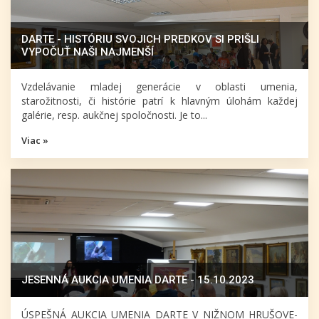
DARTE - HISTÓRIU SVOJICH PREDKOV SI PRIŠLI
VYPOČUŤ NAŠI NAJMENŠÍ
Vzdelávanie mladej generácie v oblasti umenia,
starožitnosti, či histórie patrí k hlavným úlohám každej
galérie, resp. aukčnej spoločnosti. Je to...
Viac »
JESENNÁ AUKCIA UMENIA DARTE - 15.10.2023
ÚSPEŠNÁ AUKCIA UMENIA DARTE V NIŽNOM HRUŠOVE-