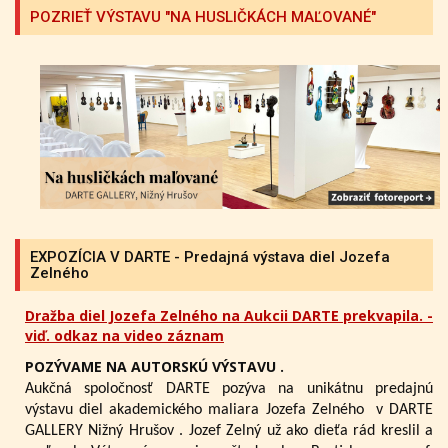
POZRIEŤ VÝSTAVU "NA HUSLIČKÁCH MAĽOVANÉ"
EXPOZÍCIA V DARTE - Predajná výstava diel Jozefa
Zelného
Dražba diel Jozefa Zelného na Aukcii DARTE prekvapila. -
viď. odkaz na video záznam
POZÝVAME NA AUTORSKÚ VÝSTAVU .
Aukčná spoločnosť DARTE pozýva na unikátnu predajnú
výstavu diel akademického maliara Jozefa Zelného
v DARTE
GALLERY Nižný Hrušov .
Jozef Zelný už ako dieťa rád kreslil a