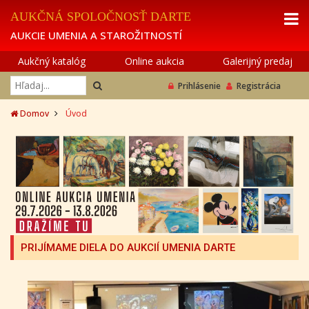
AUKČNÁ SPOLOČNOSŤ DARTE
AUKCIE UMENIA A STAROŽITNOSTÍ
Aukčný katalóg
Online aukcia
Galerijný predaj
Prihlásenie
Registrácia
Domov
Úvod
PRIJÍMAME DIELA DO AUKCIÍ UMENIA DARTE