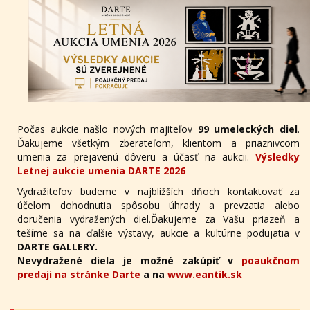
Počas aukcie našlo nových majiteľov
99 umeleckých diel
.
Ďakujeme všetkým zberateľom, klientom a priaznivcom
umenia za prejavenú dôveru a účasť na aukcii.
Výsledky
Letnej aukcie umenia DARTE 2026
Vydražiteľov budeme v najbližších dňoch kontaktovať za
účelom dohodnutia spôsobu úhrady a prevzatia alebo
doručenia vydražených diel.Ďakujeme za Vašu priazeň a
tešíme sa na ďalšie výstavy, aukcie a kultúrne podujatia v
DARTE GALLERY.
Nevydražené diela je možné zakúpiť v
poaukčnom
predaji na stránke Darte
a na
www.eantik.sk