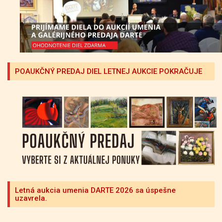
POAUKČNÝ PREDAJ DIEL LETNEJ AUKCIE POKRAČUJE
Letná aukcia umenia DARTE 2026 sa úspešne
uzavrela.