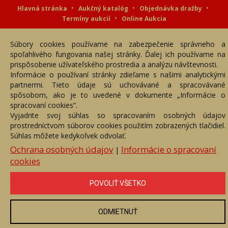
Hlavná stránka
Aukčný katalóg
Objednávka dražby
Termíny aukcií
Online Aukcia
DARTE AUKČNÁ SPOLOČNOSŤ s.r.o. © 2007 - 2026
Súbory cookies používame na zabezpečenie správneho a
Akékoľvek používanie obrazových a textových súčastí tejto stránky je
podmienené výslovným súhlasom jej vlastníka. Všetky práva sú
spoľahlivého fungovania našej stránky. Ďalej ich používame na
vyhradené.
prispôsobenie užívateľského prostredia a analýzu návštevnosti.
Informácie o používaní stránky zdieľame s našimi analytickými
partnermi. Tieto údaje sú uchovávané a spracovávané
spôsobom, ako je to uvedené v dokumente „Informácie o
spracovaní cookies“.
Vyjadrite svoj súhlas so spracovaním osobných údajov
prostredníctvom súborov cookies použitím zobrazených tlačidiel.
Súhlas môžete kedykoľvek odvolať.
Ochrana osobných údajov
Informácie o spracovaní
|
cookies
POVOLIŤ VŠETKO
ODMIETNUŤ