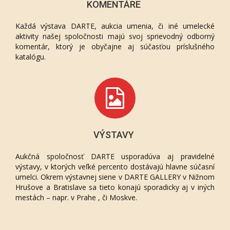
KOMENTÁRE
Každá výstava DARTE, aukcia umenia, či iné umelecké
aktivity našej spoločnosti majú svoj sprievodný odborný
komentár, ktorý je obyčajne aj súčasťou príslušného
katalógu.
VÝSTAVY
Aukčná spoločnosť DARTE usporadúva aj pravidelné
výstavy, v ktorých veľké percento dostávajú hlavne súčasní
umelci. Okrem výstavnej siene v DARTE GALLERY v Nižnom
Hrušove a Bratislave sa tieto konajú sporadicky aj v iných
mestách – napr. v Prahe , či Moskve.