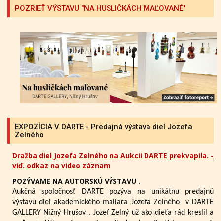
POZRIEŤ VÝSTAVU "NA HUSLIČKÁCH MAĽOVANÉ"
EXPOZÍCIA V DARTE - Predajná výstava diel Jozefa
Zelného
Dražba diel Jozefa Zelného na Aukcii DARTE prekvapila. -
viď. odkaz na video záznam
POZÝVAME NA AUTORSKÚ VÝSTAVU .
Aukčná spoločnosť DARTE pozýva na unikátnu predajnú
výstavu diel akademického maliara Jozefa Zelného
v DARTE
GALLERY Nižný Hrušov .
Jozef Zelný už ako dieťa rád kreslil a