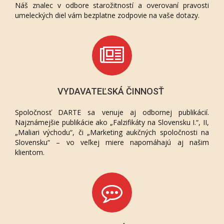
Náš znalec v odbore starožitností a overovaní pravosti
umeleckých diel vám bezplatne zodpovie na vaše dotazy.
VYDAVATEĽSKÁ ČINNOSŤ
Spoločnosť DARTE sa venuje aj odbornej publikácií.
Najznámejšie publikácie ako „Falzifikáty na Slovensku I.“, II,
„Maliari východu“, či „Marketing aukčných spoločnosti na
Slovensku“ – vo veľkej miere napomáhajú aj našim
klientom.