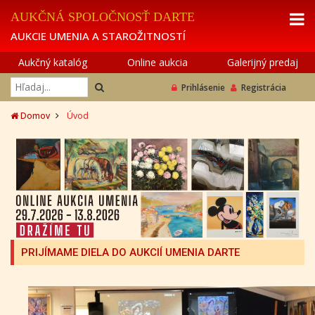
AUKČNÁ SPOLOČNOSŤ DARTE
AUKCIE UMENIA A STAROŽITNOSTÍ
Aukčný katalóg
Online aukcia
Galerijný predaj
Prihlásenie
Registrácia
Domov
Úvod
PRIJÍMAME DIELA DO AUKCIÍ UMENIA DARTE