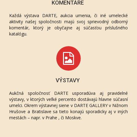
KOMENTÁRE
Každá výstava DARTE, aukcia umenia, či iné umelecké
aktivity našej spoločnosti majú svoj sprievodný odborný
komentár, ktorý je obyčajne aj súčasťou príslušného
katalógu.
VÝSTAVY
Aukčná spoločnosť DARTE usporadúva aj pravidelné
výstavy, v ktorých veľké percento dostávajú hlavne súčasní
umelci. Okrem výstavnej siene v DARTE GALLERY v Nižnom
Hrušove a Bratislave sa tieto konajú sporadicky aj v iných
mestách – napr. v Prahe , či Moskve.