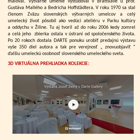
maľoval. Výtvarné umenie vyštudoval v Bratislave u prof.
Gustáva Mallého a Bedricha Hoffstädtera. V roku 1970 sa stal
členom Zväzu slovenských výtvarných umelcov a celý
umelecký život pôsobil ako vedúci ateliéru v Parku kultúry
a oddychu v Žiline. Tu aj tvoril až do roku 2006 kedy zomrel
a celá jeho zbierka ostala v ústraní od spoločenského života.
Po 20 rokoch dostala DARTE ponuku urobiť predajnú výstavu
vyše 350 diel autora a tak pre verejnosť „ znovuobjaviť “
ďalšiu umeleckú osobnosť slovenského umeleckého sveta.
3D VIRTUÁLNA PREHLIADKA KOLEKCIE: