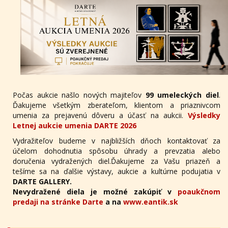
Počas aukcie našlo nových majiteľov
99 umeleckých diel
.
Ďakujeme všetkým zberateľom, klientom a priaznivcom
umenia za prejavenú dôveru a účasť na aukcii.
Výsledky
Letnej aukcie umenia DARTE 2026
Vydražiteľov budeme v najbližších dňoch kontaktovať za
účelom dohodnutia spôsobu úhrady a prevzatia alebo
doručenia vydražených diel.Ďakujeme za Vašu priazeň a
tešíme sa na ďalšie výstavy, aukcie a kultúrne podujatia v
DARTE GALLERY.
Nevydražené diela je možné zakúpiť v
poaukčnom
predaji na stránke Darte
a na
www.eantik.sk