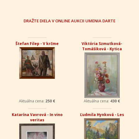
DRAŽTE DIELA V ONLINE AUKCII UMENIA DARTE
Štefan Filep - V krčme
Viktória Szmutková-
Tomášiková - Kytica
Aktuálna cena:
250 €
Aktuálna cena:
430 €
Katarína Vavrová - In vino
Ľudmila Hynková - Les
veritas