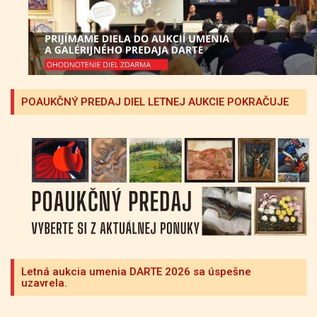
POAUKČNÝ PREDAJ DIEL LETNEJ AUKCIE POKRAČUJE
Letná aukcia umenia DARTE 2026 sa úspešne
uzavrela.