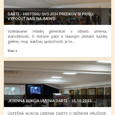
DARTE - HISTÓRIU SVOJICH PREDKOV SI PRIŠLI
VYPOČUŤ NAŠI NAJMENŠÍ
Vzdelávanie mladej generácie v oblasti umenia,
starožitnosti, či histórie patrí k hlavným úlohám každej
galérie, resp. aukčnej spoločnosti. Je to...
Viac »
JESENNÁ AUKCIA UMENIA DARTE - 15.10.2023
ÚSPEŠNÁ AUKCIA UMENIA DARTE V NIŽNOM HRUŠOVE-