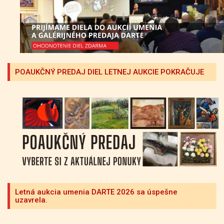
POAUKČNÝ PREDAJ DIEL LETNEJ AUKCIE POKRAČUJE
Letná aukcia umenia DARTE 2026 sa úspešne
uzavrela.