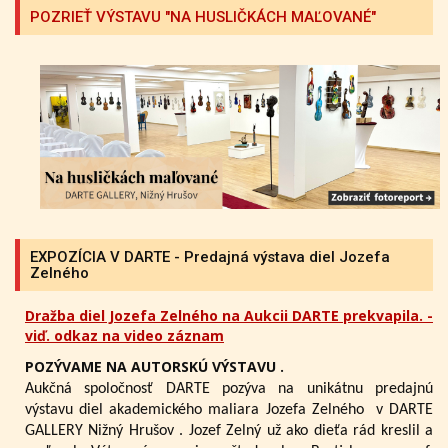
POZRIEŤ VÝSTAVU "NA HUSLIČKÁCH MAĽOVANÉ"
EXPOZÍCIA V DARTE - Predajná výstava diel Jozefa
Zelného
Dražba diel Jozefa Zelného na Aukcii DARTE prekvapila. -
viď. odkaz na video záznam
POZÝVAME NA AUTORSKÚ VÝSTAVU .
Aukčná spoločnosť DARTE pozýva na unikátnu predajnú
výstavu diel akademického maliara Jozefa Zelného
v DARTE
GALLERY Nižný Hrušov .
Jozef Zelný už ako dieťa rád kreslil a