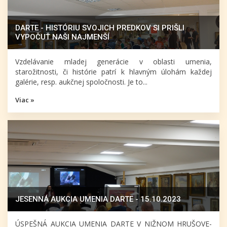
DARTE - HISTÓRIU SVOJICH PREDKOV SI PRIŠLI
VYPOČUŤ NAŠI NAJMENŠÍ
Vzdelávanie mladej generácie v oblasti umenia,
starožitnosti, či histórie patrí k hlavným úlohám každej
galérie, resp. aukčnej spoločnosti. Je to...
Viac »
JESENNÁ AUKCIA UMENIA DARTE - 15.10.2023
ÚSPEŠNÁ AUKCIA UMENIA DARTE V NIŽNOM HRUŠOVE-