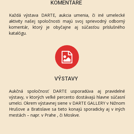
KOMENTÁRE
Každá výstava DARTE, aukcia umenia, či iné umelecké
aktivity našej spoločnosti majú svoj sprievodný odborný
komentár, ktorý je obyčajne aj súčasťou príslušného
katalógu.
VÝSTAVY
Aukčná spoločnosť DARTE usporadúva aj pravidelné
výstavy, v ktorých veľké percento dostávajú hlavne súčasní
umelci. Okrem výstavnej siene v DARTE GALLERY v Nižnom
Hrušove a Bratislave sa tieto konajú sporadicky aj v iných
mestách – napr. v Prahe , či Moskve.