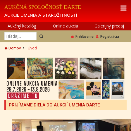
AUKČNÁ SPOLOČNOSŤ DARTE
AUKCIE UMENIA A STAROŽITNOSTÍ
Aukčný katalóg
Online aukcia
Galerijný predaj
Prihlásenie
Registrácia
Domov
Úvod
PRIJÍMAME DIELA DO AUKCIÍ UMENIA DARTE