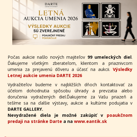
Počas aukcie našlo nových majiteľov
99 umeleckých diel
.
Ďakujeme všetkým zberateľom, klientom a priaznivcom
umenia za prejavenú dôveru a účasť na aukcii.
Výsledky
Letnej aukcie umenia DARTE 2026
Vydražiteľov budeme v najbližších dňoch kontaktovať za
účelom dohodnutia spôsobu úhrady a prevzatia alebo
doručenia vydražených diel.Ďakujeme za Vašu priazeň a
tešíme sa na ďalšie výstavy, aukcie a kultúrne podujatia v
DARTE GALLERY.
Nevydražené diela je možné zakúpiť v
poaukčnom
predaji na stránke Darte
a na
www.eantik.sk