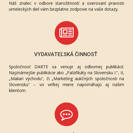
Náš znalec v odbore starožitností a overovaní pravosti
umeleckých diel vám bezplatne zodpovie na vaše dotazy.
VYDAVATEĽSKÁ ČINNOSŤ
Spoločnosť DARTE sa venuje aj odbornej publikácií.
Najznámejšie publikácie ako „Falzifikáty na Slovensku I.“, II,
„Maliari východu“, či „Marketing aukčných spoločnosti na
Slovensku“ – vo veľkej miere napomáhajú aj našim
klientom.