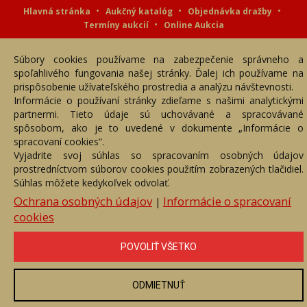
Hlavná stránka
Aukčný katalóg
Objednávka dražby
Termíny aukcií
Online Aukcia
DARTE AUKČNÁ SPOLOČNOSŤ s.r.o. © 2007 - 2026
Súbory cookies používame na zabezpečenie správneho a
Akékoľvek používanie obrazových a textových súčastí tejto stránky je
podmienené výslovným súhlasom jej vlastníka. Všetky práva sú
spoľahlivého fungovania našej stránky. Ďalej ich používame na
vyhradené.
prispôsobenie užívateľského prostredia a analýzu návštevnosti.
Informácie o používaní stránky zdieľame s našimi analytickými
partnermi. Tieto údaje sú uchovávané a spracovávané
spôsobom, ako je to uvedené v dokumente „Informácie o
spracovaní cookies“.
Vyjadrite svoj súhlas so spracovaním osobných údajov
prostredníctvom súborov cookies použitím zobrazených tlačidiel.
Súhlas môžete kedykoľvek odvolať.
Ochrana osobných údajov
Informácie o spracovaní
|
cookies
POVOLIŤ VŠETKO
ODMIETNUŤ