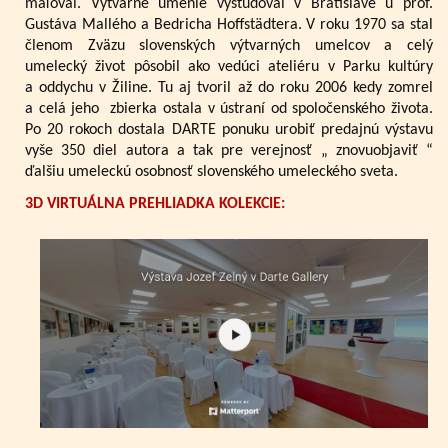
maľoval. Výtvarné umenie vyštudoval v Bratislave u prof.
Gustáva Mallého a Bedricha Hoffstädtera. V roku 1970 sa stal
členom Zväzu slovenských výtvarných umelcov a celý
umelecký život pôsobil ako vedúci ateliéru v Parku kultúry
a oddychu v Žiline. Tu aj tvoril až do roku 2006 kedy zomrel
a celá jeho zbierka ostala v ústraní od spoločenského života.
Po 20 rokoch dostala DARTE ponuku urobiť predajnú výstavu
vyše 350 diel autora a tak pre verejnosť „ znovuobjaviť “
ďalšiu umeleckú osobnosť slovenského umeleckého sveta.
3D VIRTUÁLNA PREHLIADKA KOLEKCIE: