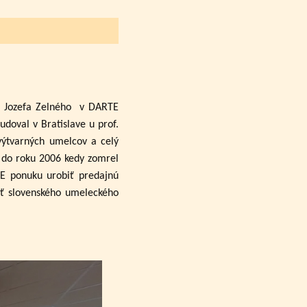
a Jozefa Zelného
v DARTE
udoval v Bratislave u prof.
výtvarných umelcov a celý
až do roku 2006 kedy zomrel
TE ponuku urobiť predajnú
sť slovenského umeleckého