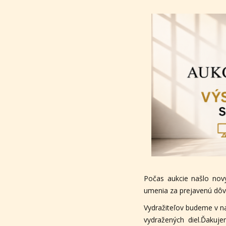
Počas aukcie našlo nov
umenia za prejavenú dôve
Vydražiteľov budeme v n
vydražených diel.Ďakuj