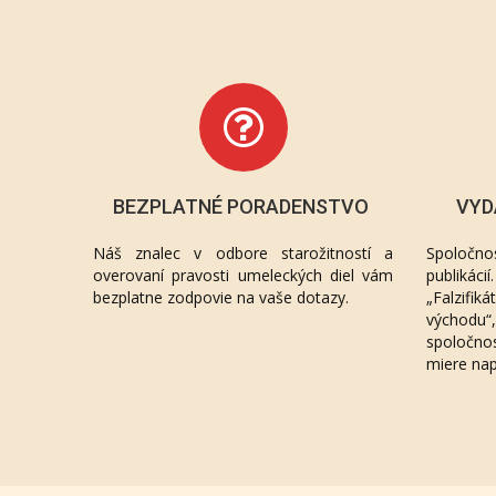
BEZPLATNÉ PORADENSTVO
VYD
Náš znalec v odbore starožitností a
Spoločno
overovaní pravosti umeleckých diel vám
publikác
bezplatne zodpovie na vaše dotazy.
„Falzifik
východu
spoločno
miere na