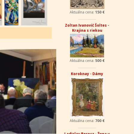
Aktuálna cena:
150 €
Zoltan Ivanovič Šoltes -
Krajina s riekou
Aktuálna cena:
500 €
Koroknay - Dámy
Aktuálna cena:
700 €
Ladislav Berecz - Žena v