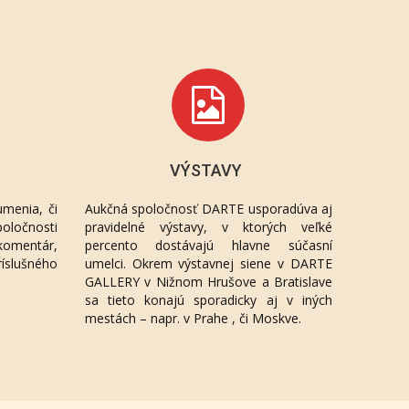
VÝSTAVY
menia, či
Aukčná spoločnosť DARTE usporadúva aj
oločnosti
pravidelné výstavy, v ktorých veľké
komentár,
percento dostávajú hlavne súčasní
ríslušného
umelci. Okrem výstavnej siene v DARTE
GALLERY v Nižnom Hrušove a Bratislave
sa tieto konajú sporadicky aj v iných
mestách – napr. v Prahe , či Moskve.