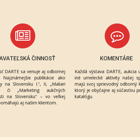
AVATEĽSKÁ ČINNOSŤ
KOMENTÁRE
sť DARTE sa venuje aj odbornej
Každá výstava DARTE, aukcia u
ií. Najznámejšie publikácie ako
iné umelecké aktivity našej sp
áty na Slovensku I.“, II, „Maliari
majú svoj sprievodný odborný 
“, či „Marketing aukčných
ktorý je obyčajne aj súčasťou p
sti na Slovensku“ – vo veľkej
katalógu.
pomáhajú aj našim klientom.