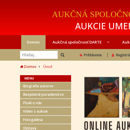
AUKČNÁ SPOLOČN
AUKCIE UMEN
Domov
Aukčná spoločnosť DARTE
Auk
Prihlásenie
Registrá
Domov
Úvod
MENU
Biografie autorov
Bezplatné poradenstvo
Písali o nás
Video z aukcie
Fotogaléria
Výstavy