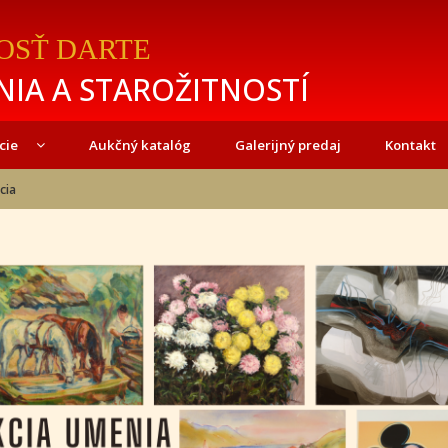
OSŤ DARTE
IA A STAROŽITNOSTÍ
cie
Aukčný katalóg
Galerijný predaj
Kontakt
cia