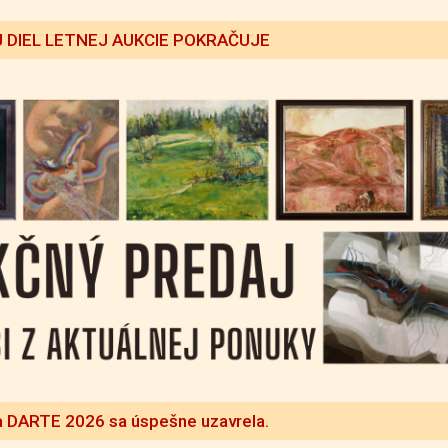
 DIEL LETNEJ AUKCIE POKRAČUJE
a DARTE 2026 sa úspešne uzavrela.