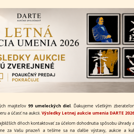
ých majiteľov
99 umeleckých diel
. Ďakujeme všetkým zberateľom
ru a účasť na aukcii.
Výsledky Letnej aukcie umenia DARTE 202
ajbližších dňoch kontaktovať za účelom dohodnutia spôsobu úhrady a
eme za Vašu priazeň a tešíme sa na ďalšie výstavy, aukcie a ku