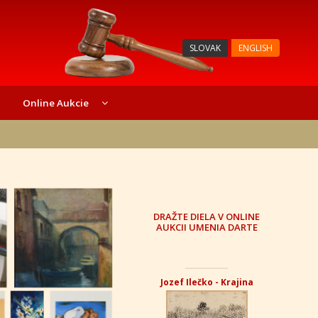
SLOVAK
ENGLISH
Online Aukcie
DRAŽTE DIELA V ONLINE
AUKCII UMENIA DARTE
Jozef Ilečko - Krajina