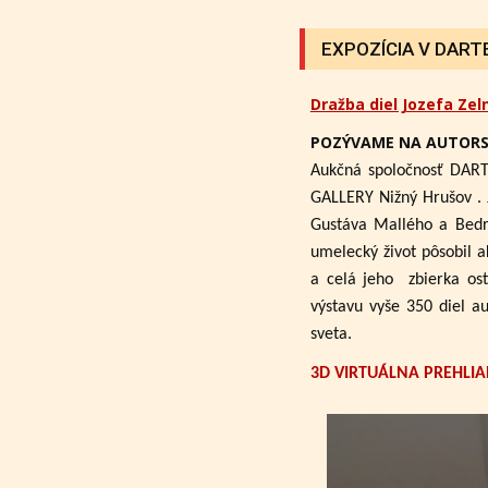
EXPOZÍCIA V DARTE 
Dražba diel Jozefa Zel
POZÝVAME NA AUTORS
Aukčná spoločnosť DART
GALLERY Nižný Hrušov .
Gustáva Mallého a Bedri
umelecký život pôsobil a
a celá jeho zbierka ost
výstavu vyše 350 diel a
sveta.
3D VIRTUÁLNA PREHLIA