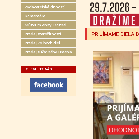
Vydavateľská činnosť
Komentáre
Múzeum Anny Lesznai
PRIJÍMAME DIELA 
Predaj starožitností
Predaj voľných diel
Predaj súčasného umenia
SLEDUJTE NÁS