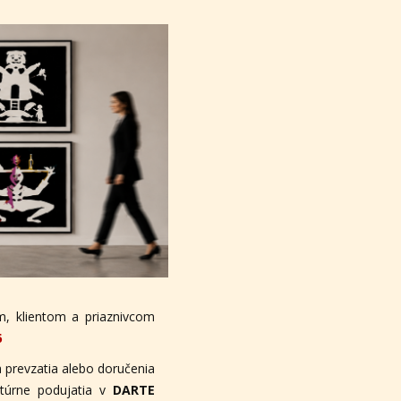
, klientom a priaznivcom
6
 prevzatia alebo doručenia
ltúrne podujatia v
DARTE