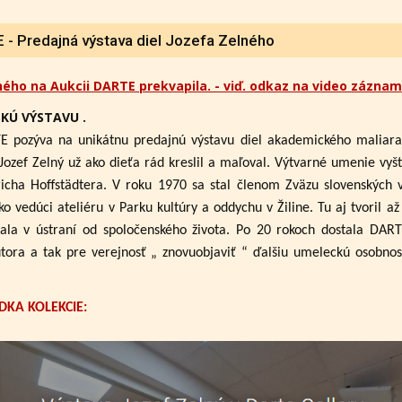
- Predajná výstava diel Jozefa Zelného
ného na Aukcii DARTE prekvapila. - viď. odkaz na video záznam
KÚ VÝSTAVU .
E pozýva na unikátnu predajnú výstavu diel akademického maliar
Jozef Zelný už ako dieťa rád kreslil a maľoval. Výtvarné umenie vyšt
cha Hoffstädtera. V roku 1970 sa stal členom Zväzu slovenských 
ko vedúci ateliéru v Parku kultúry a oddychu v Žiline. Tu aj tvoril 
ala v ústraní od spoločenského života. Po 20 rokoch dostala DAR
utora a tak pre verejnosť „ znovuobjaviť “ ďalšiu umeleckú osobno
DKA KOLEKCIE: