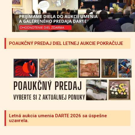
POAUKČNÝ PREDAJ DIEL LETNEJ AUKCIE POKRAČUJE
Letná aukcia umenia DARTE 2026 sa úspešne
uzavrela.