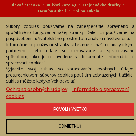
Hlavná stránka
Aukčný katalóg
Objednávka dražby
Termíny aukcií
Online Aukcia
DARTE AUKČNÁ SPOLOČNOSŤ s.r.o. © 2007 - 2026
Súbory cookies používame na zabezpečenie správneho a
Akékoľvek používanie obrazových a textových súčastí tejto stránky je
podmienené výslovným súhlasom jej vlastníka. Všetky práva sú
spoľahlivého fungovania našej stránky. Ďalej ich používame na
vyhradené.
prispôsobenie užívateľského prostredia a analýzu návštevnosti.
Informácie o používaní stránky zdieľame s našimi analytickými
partnermi. Tieto údaje sú uchovávané a spracovávané
spôsobom, ako je to uvedené v dokumente „Informácie o
spracovaní cookies“.
Vyjadrite svoj súhlas so spracovaním osobných údajov
prostredníctvom súborov cookies použitím zobrazených tlačidiel.
Súhlas môžete kedykoľvek odvolať.
Ochrana osobných údajov
Informácie o spracovaní
|
cookies
POVOLIŤ VŠETKO
ODMIETNUŤ