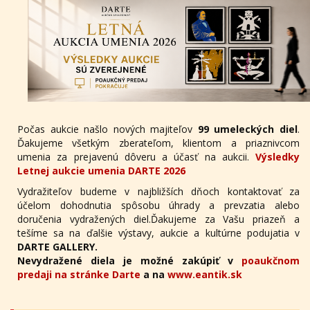
Počas aukcie našlo nových majiteľov
99 umeleckých diel
.
Ďakujeme všetkým zberateľom, klientom a priaznivcom
umenia za prejavenú dôveru a účasť na aukcii.
Výsledky
Letnej aukcie umenia DARTE 2026
Vydražiteľov budeme v najbližších dňoch kontaktovať za
účelom dohodnutia spôsobu úhrady a prevzatia alebo
doručenia vydražených diel.Ďakujeme za Vašu priazeň a
tešíme sa na ďalšie výstavy, aukcie a kultúrne podujatia v
DARTE GALLERY.
Nevydražené diela je možné zakúpiť v
poaukčnom
predaji na stránke Darte
a na
www.eantik.sk