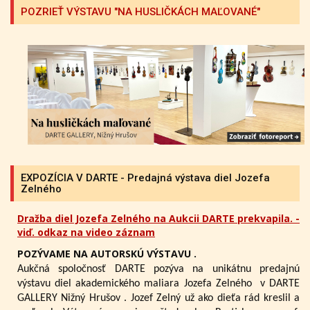
POZRIEŤ VÝSTAVU "NA HUSLIČKÁCH MAĽOVANÉ"
EXPOZÍCIA V DARTE - Predajná výstava diel Jozefa
Zelného
Dražba diel Jozefa Zelného na Aukcii DARTE prekvapila. -
viď. odkaz na video záznam
POZÝVAME NA AUTORSKÚ VÝSTAVU .
Aukčná spoločnosť DARTE pozýva na unikátnu predajnú
výstavu diel akademického maliara Jozefa Zelného
v DARTE
GALLERY Nižný Hrušov .
Jozef Zelný už ako dieťa rád kreslil a