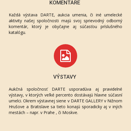
KOMENTÁRE
Každá výstava DARTE, aukcia umenia, či iné umelecké
aktivity našej spoločnosti majú svoj sprievodný odborný
komentár, ktorý je obyčajne aj súčasťou príslušného
katalógu.
VÝSTAVY
Aukčná spoločnosť DARTE usporadúva aj pravidelné
výstavy, v ktorých veľké percento dostávajú hlavne súčasní
umelci. Okrem výstavnej siene v DARTE GALLERY v Nižnom
Hrušove a Bratislave sa tieto konajú sporadicky aj v iných
mestách – napr. v Prahe , či Moskve.