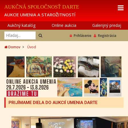
AUKČNÁ SPOLOČNOSŤ DARTE
AUKCIE UMENIA A STAROŽITNOSTÍ
Aukčný katalóg
Online aukcia
Galerijný predaj
Prihlásenie
Registrácia
Domov
Úvod
PRIJÍMAME DIELA DO AUKCIÍ UMENIA DARTE