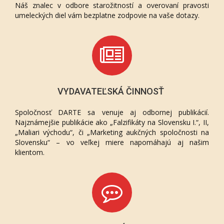
Náš znalec v odbore starožitností a overovaní pravosti
umeleckých diel vám bezplatne zodpovie na vaše dotazy.
VYDAVATEĽSKÁ ČINNOSŤ
Spoločnosť DARTE sa venuje aj odbornej publikácií.
Najznámejšie publikácie ako „Falzifikáty na Slovensku I.“, II,
„Maliari východu“, či „Marketing aukčných spoločnosti na
Slovensku“ – vo veľkej miere napomáhajú aj našim
klientom.