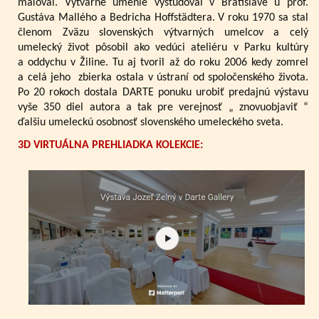
maľoval. Výtvarné umenie vyštudoval v Bratislave u prof.
Gustáva Mallého a Bedricha Hoffstädtera. V roku 1970 sa stal
členom Zväzu slovenských výtvarných umelcov a celý
umelecký život pôsobil ako vedúci ateliéru v Parku kultúry
a oddychu v Žiline. Tu aj tvoril až do roku 2006 kedy zomrel
a celá jeho zbierka ostala v ústraní od spoločenského života.
Po 20 rokoch dostala DARTE ponuku urobiť predajnú výstavu
vyše 350 diel autora a tak pre verejnosť „ znovuobjaviť “
ďalšiu umeleckú osobnosť slovenského umeleckého sveta.
3D VIRTUÁLNA PREHLIADKA KOLEKCIE: