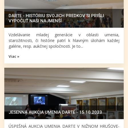
DARTE - HISTÓRIU SVOJICH PREDKOV SI PRIŠLI
VYPOČUŤ NAŠI NAJMENŠÍ
Vzdelávanie mladej generácie v oblasti umenia,
starožitnosti, či histórie patrí k hlavným úlohám každej
galérie, resp. aukčnej spoločnosti. Je to...
Viac »
JESENNÁ AUKCIA UMENIA DARTE - 15.10.2023
ÚSPEŠNÁ AUKCIA UMENIA DARTE V NIŽNOM HRUŠOVE-