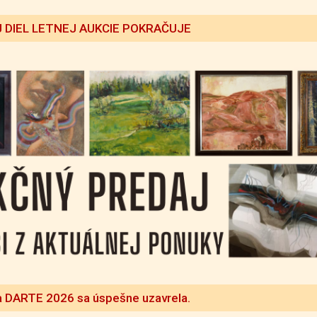
 DIEL LETNEJ AUKCIE POKRAČUJE
a DARTE 2026 sa úspešne uzavrela.