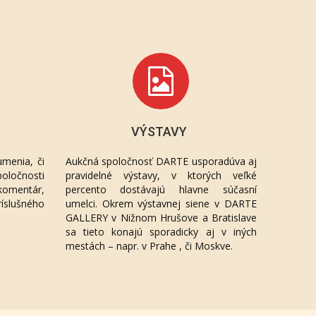
VÝSTAVY
menia, či
Aukčná spoločnosť DARTE usporadúva aj
oločnosti
pravidelné výstavy, v ktorých veľké
komentár,
percento dostávajú hlavne súčasní
ríslušného
umelci. Okrem výstavnej siene v DARTE
GALLERY v Nižnom Hrušove a Bratislave
sa tieto konajú sporadicky aj v iných
mestách – napr. v Prahe , či Moskve.