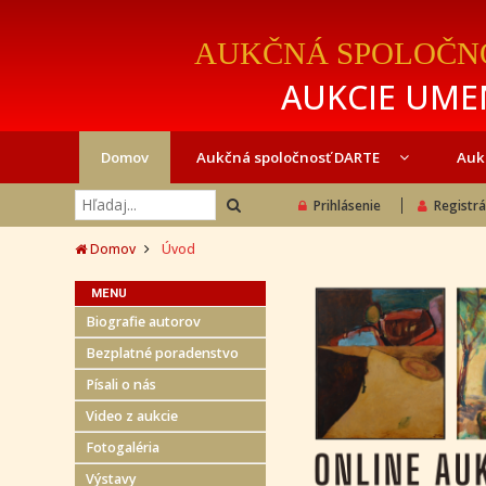
AUKČNÁ SPOLOČN
AUKCIE UMEN
Domov
Aukčná spoločnosť DARTE
Auk
Prihlásenie
Registrá
Domov
Úvod
MENU
Biografie autorov
Bezplatné poradenstvo
Písali o nás
Video z aukcie
Fotogaléria
Výstavy