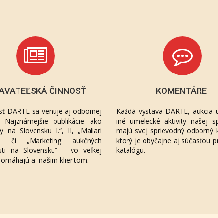
AVATEĽSKÁ ČINNOSŤ
KOMENTÁRE
sť DARTE sa venuje aj odbornej
Každá výstava DARTE, aukcia u
ií. Najznámejšie publikácie ako
iné umelecké aktivity našej sp
áty na Slovensku I.“, II, „Maliari
majú svoj sprievodný odborný 
“, či „Marketing aukčných
ktorý je obyčajne aj súčasťou p
sti na Slovensku“ – vo veľkej
katalógu.
pomáhajú aj našim klientom.