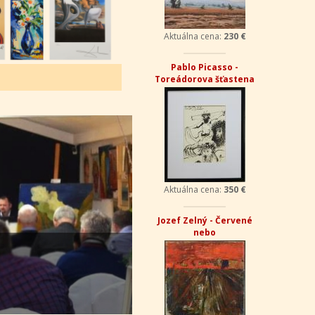
Aktuálna cena:
230 €
Pablo Picasso -
Toreádorova šťastena
Aktuálna cena:
350 €
Jozef Zelný - Červené
nebo