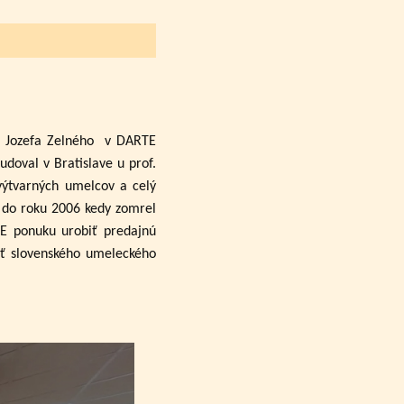
a Jozefa Zelného
v DARTE
udoval v Bratislave u prof.
výtvarných umelcov a celý
až do roku 2006 kedy zomrel
TE ponuku urobiť predajnú
sť slovenského umeleckého