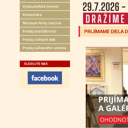
Vydavateľská činnosť
Komentáre
Múzeum Anny Lesznai
PRIJÍMAME DIELA 
Predaj starožitností
Predaj voľných diel
Predaj súčasného umenia
SLEDUJTE NÁS