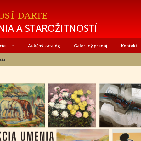
OSŤ DARTE
IA A STAROŽITNOSTÍ
cie
Aukčný katalóg
Galerijný predaj
Kontakt
cia