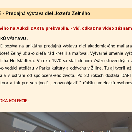
- Predajná výstava diel Jozefa Zelného
ného na Aukcii DARTE prekvapila. - viď. odkaz na video záznam
KÚ VÝSTAVU .
E pozýva na unikátnu predajnú výstavu diel akademického maliar
Jozef Zelný už ako dieťa rád kreslil a maľoval. Výtvarné umenie vyšt
cha Hoffstädtera. V roku 1970 sa stal členom Zväzu slovenských 
ko vedúci ateliéru v Parku kultúry a oddychu v Žiline. Tu aj tvoril 
ala v ústraní od spoločenského života. Po 20 rokoch dostala DAR
utora a tak pre verejnosť „ znovuobjaviť “ ďalšiu umeleckú osobno
DKA KOLEKCIE: