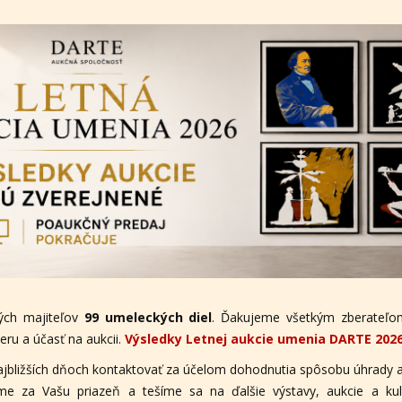
ých majiteľov
99 umeleckých diel
. Ďakujeme všetkým zberateľom
ru a účasť na aukcii.
Výsledky Letnej aukcie umenia DARTE 202
ajbližších dňoch kontaktovať za účelom dohodnutia spôsobu úhrady a
eme za Vašu priazeň a tešíme sa na ďalšie výstavy, aukcie a ku