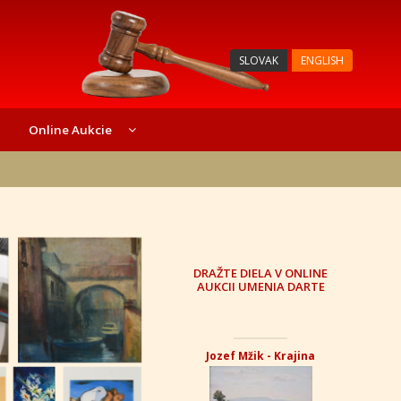
SLOVAK
ENGLISH
Online Aukcie
DRAŽTE DIELA V ONLINE
AUKCII UMENIA DARTE
Jozef Mžik - Krajina