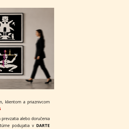
, klientom a priaznivcom
6
 prevzatia alebo doručenia
ltúrne podujatia v
DARTE