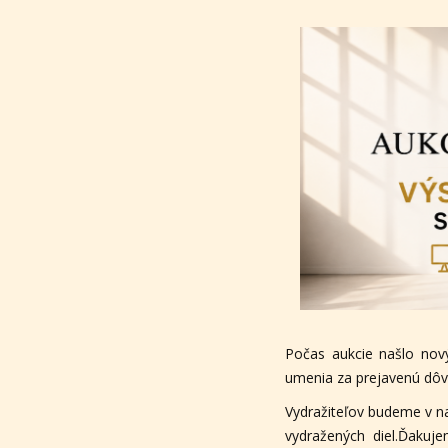
Počas aukcie našlo nov
umenia za prejavenú dôve
Vydražiteľov budeme v n
vydražených diel.Ďakuj