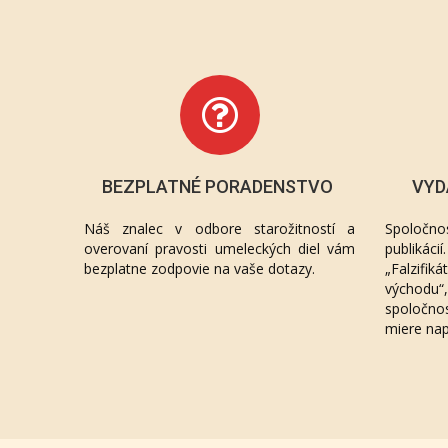
BEZPLATNÉ PORADENSTVO
VYD
Náš znalec v odbore starožitností a
Spoločno
overovaní pravosti umeleckých diel vám
publikác
bezplatne zodpovie na vaše dotazy.
„Falzifik
východu
spoločno
miere na