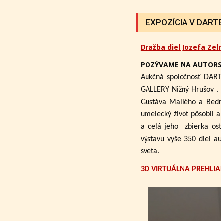
EXPOZÍCIA V DARTE 
Dražba diel Jozefa Zel
POZÝVAME NA AUTORS
Aukčná spoločnosť DART
GALLERY Nižný Hrušov .
Gustáva Mallého a Bedri
umelecký život pôsobil a
a celá jeho zbierka ost
výstavu vyše 350 diel a
sveta.
3D VIRTUÁLNA PREHLIA