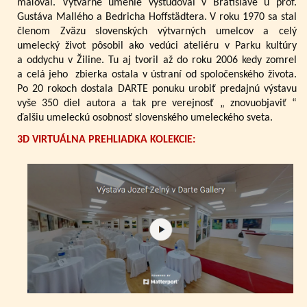
maľoval. Výtvarné umenie vyštudoval v Bratislave u prof.
Gustáva Mallého a Bedricha Hoffstädtera. V roku 1970 sa stal
členom Zväzu slovenských výtvarných umelcov a celý
umelecký život pôsobil ako vedúci ateliéru v Parku kultúry
a oddychu v Žiline. Tu aj tvoril až do roku 2006 kedy zomrel
a celá jeho zbierka ostala v ústraní od spoločenského života.
Po 20 rokoch dostala DARTE ponuku urobiť predajnú výstavu
vyše 350 diel autora a tak pre verejnosť „ znovuobjaviť “
ďalšiu umeleckú osobnosť slovenského umeleckého sveta.
3D VIRTUÁLNA PREHLIADKA KOLEKCIE: