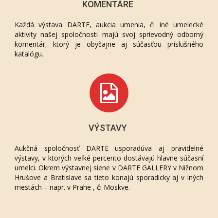
KOMENTÁRE
Každá výstava DARTE, aukcia umenia, či iné umelecké
aktivity našej spoločnosti majú svoj sprievodný odborný
komentár, ktorý je obyčajne aj súčasťou príslušného
katalógu.
VÝSTAVY
Aukčná spoločnosť DARTE usporadúva aj pravidelné
výstavy, v ktorých veľké percento dostávajú hlavne súčasní
umelci. Okrem výstavnej siene v DARTE GALLERY v Nižnom
Hrušove a Bratislave sa tieto konajú sporadicky aj v iných
mestách – napr. v Prahe , či Moskve.