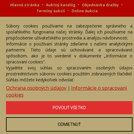
Hlavná stránka
Aukčný katalóg
Objednávka dražby
Termíny aukcií
Online Aukcia
DARTE AUKČNÁ SPOLOČNOSŤ s.r.o. © 2007 - 2026
Súbory cookies používame na zabezpečenie správneho a
Akékoľvek používanie obrazových a textových súčastí tejto stránky je
podmienené výslovným súhlasom jej vlastníka. Všetky práva sú
spoľahlivého fungovania našej stránky. Ďalej ich používame na
vyhradené.
prispôsobenie užívateľského prostredia a analýzu návštevnosti.
Informácie o používaní stránky zdieľame s našimi analytickými
partnermi. Tieto údaje sú uchovávané a spracovávané
spôsobom, ako je to uvedené v dokumente „Informácie o
spracovaní cookies“.
Vyjadrite svoj súhlas so spracovaním osobných údajov
prostredníctvom súborov cookies použitím zobrazených tlačidiel.
Súhlas môžete kedykoľvek odvolať.
Ochrana osobných údajov
Informácie o spracovaní
|
cookies
POVOLIŤ VŠETKO
ODMIETNUŤ