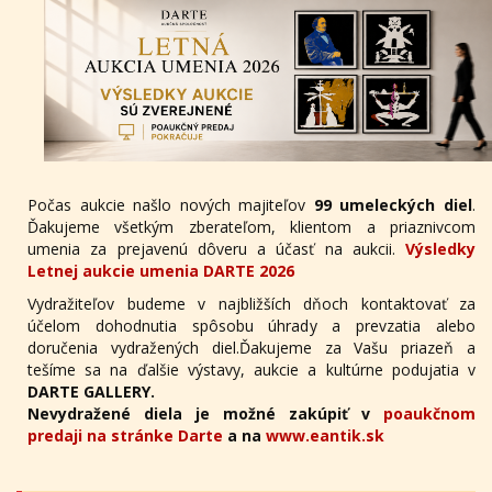
Počas aukcie našlo nových majiteľov
99 umeleckých diel
.
Ďakujeme všetkým zberateľom, klientom a priaznivcom
umenia za prejavenú dôveru a účasť na aukcii.
Výsledky
Letnej aukcie umenia DARTE 2026
Vydražiteľov budeme v najbližších dňoch kontaktovať za
účelom dohodnutia spôsobu úhrady a prevzatia alebo
doručenia vydražených diel.Ďakujeme za Vašu priazeň a
tešíme sa na ďalšie výstavy, aukcie a kultúrne podujatia v
DARTE GALLERY.
Nevydražené diela je možné zakúpiť v
poaukčnom
predaji na stránke Darte
a na
www.eantik.sk