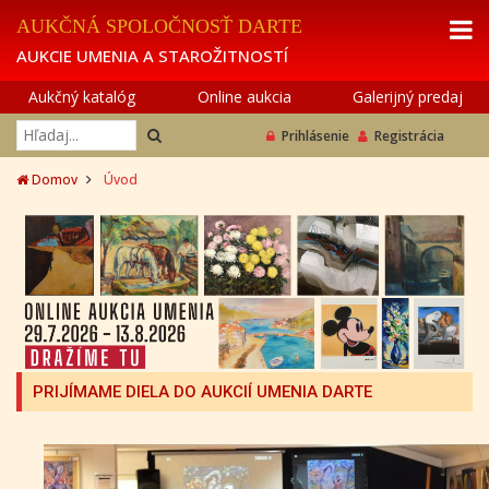
AUKČNÁ SPOLOČNOSŤ DARTE
AUKCIE UMENIA A STAROŽITNOSTÍ
Aukčný katalóg
Online aukcia
Galerijný predaj
Prihlásenie
Registrácia
Domov
Úvod
PRIJÍMAME DIELA DO AUKCIÍ UMENIA DARTE