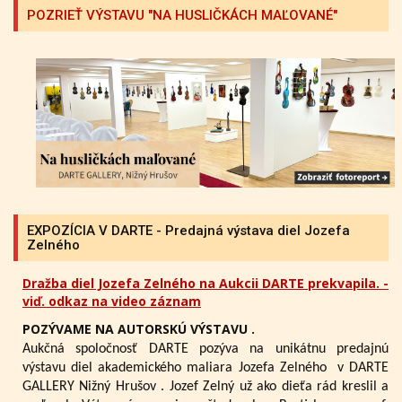
POZRIEŤ VÝSTAVU "NA HUSLIČKÁCH MAĽOVANÉ"
EXPOZÍCIA V DARTE - Predajná výstava diel Jozefa
Zelného
Dražba diel Jozefa Zelného na Aukcii DARTE prekvapila. -
viď. odkaz na video záznam
POZÝVAME NA AUTORSKÚ VÝSTAVU .
Aukčná spoločnosť DARTE pozýva na unikátnu predajnú
výstavu diel akademického maliara Jozefa Zelného
v DARTE
GALLERY Nižný Hrušov .
Jozef Zelný už ako dieťa rád kreslil a