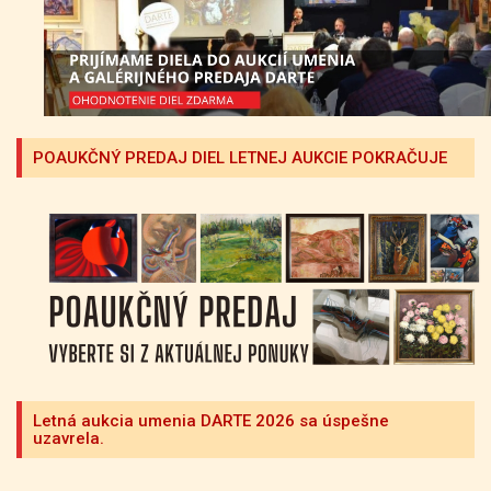
POAUKČNÝ PREDAJ DIEL LETNEJ AUKCIE POKRAČUJE
Letná aukcia umenia DARTE 2026 sa úspešne
uzavrela.