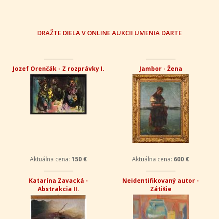
DRAŽTE DIELA V ONLINE AUKCII UMENIA DARTE
Jozef Orenčák - Z rozprávky I.
Jambor - Žena
Aktuálna cena:
150 €
Aktuálna cena:
600 €
Katarína Zavacká -
Neidentifikovaný autor -
Abstrakcia II.
Zátišie