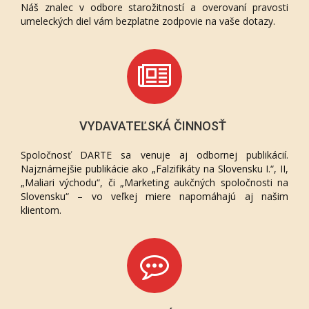
Náš znalec v odbore starožitností a overovaní pravosti
umeleckých diel vám bezplatne zodpovie na vaše dotazy.
VYDAVATEĽSKÁ ČINNOSŤ
Spoločnosť DARTE sa venuje aj odbornej publikácií.
Najznámejšie publikácie ako „Falzifikáty na Slovensku I.“, II,
„Maliari východu“, či „Marketing aukčných spoločnosti na
Slovensku“ – vo veľkej miere napomáhajú aj našim
klientom.