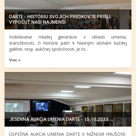
DARTE - HISTÓRIU SVOJICH PREDKOV SI PRIŠLI
VYPOČUŤ NAŠI NAJMENŠÍ
Vzdelávanie mladej generácie v oblasti umenia,
starožitnosti, či histórie patrí k hlavným úlohám každej
galérie, resp. aukčnej spoločnosti. Je to...
Viac »
JESENNÁ AUKCIA UMENIA DARTE - 15.10.2023
ÚSPEŠNÁ AUKCIA UMENIA DARTE V NIŽNOM HRUŠOVE-