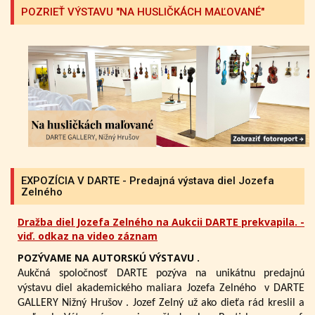
POZRIEŤ VÝSTAVU "NA HUSLIČKÁCH MAĽOVANÉ"
EXPOZÍCIA V DARTE - Predajná výstava diel Jozefa
Zelného
Dražba diel Jozefa Zelného na Aukcii DARTE prekvapila. -
viď. odkaz na video záznam
POZÝVAME NA AUTORSKÚ VÝSTAVU .
Aukčná spoločnosť DARTE pozýva na unikátnu predajnú
výstavu diel akademického maliara Jozefa Zelného
v DARTE
GALLERY Nižný Hrušov .
Jozef Zelný už ako dieťa rád kreslil a