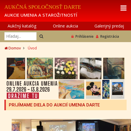
AUKČNÁ SPOLOČNOSŤ DARTE
AUKCIE UMENIA A STAROŽITNOSTÍ
Aukčný katalóg
Online aukcia
Galerijný predaj
Prihlásenie
Registrácia
Domov
Úvod
PRIJÍMAME DIELA DO AUKCIÍ UMENIA DARTE