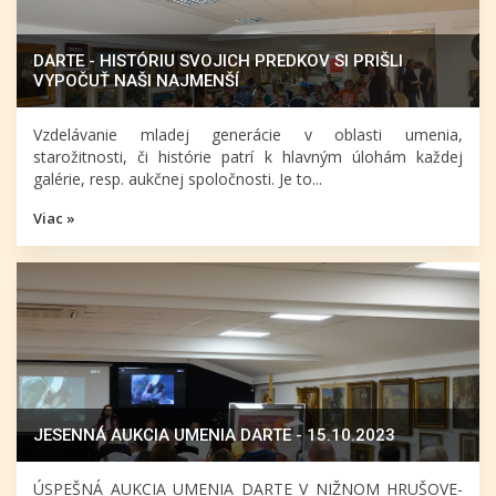
DARTE - HISTÓRIU SVOJICH PREDKOV SI PRIŠLI
VYPOČUŤ NAŠI NAJMENŠÍ
Vzdelávanie mladej generácie v oblasti umenia,
starožitnosti, či histórie patrí k hlavným úlohám každej
galérie, resp. aukčnej spoločnosti. Je to...
Viac »
JESENNÁ AUKCIA UMENIA DARTE - 15.10.2023
ÚSPEŠNÁ AUKCIA UMENIA DARTE V NIŽNOM HRUŠOVE-