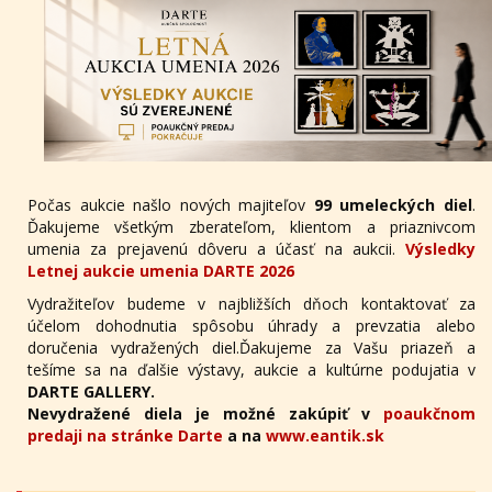
Počas aukcie našlo nových majiteľov
99 umeleckých diel
.
Ďakujeme všetkým zberateľom, klientom a priaznivcom
umenia za prejavenú dôveru a účasť na aukcii.
Výsledky
Letnej aukcie umenia DARTE 2026
Vydražiteľov budeme v najbližších dňoch kontaktovať za
účelom dohodnutia spôsobu úhrady a prevzatia alebo
doručenia vydražených diel.Ďakujeme za Vašu priazeň a
tešíme sa na ďalšie výstavy, aukcie a kultúrne podujatia v
DARTE GALLERY.
Nevydražené diela je možné zakúpiť v
poaukčnom
predaji na stránke Darte
a na
www.eantik.sk