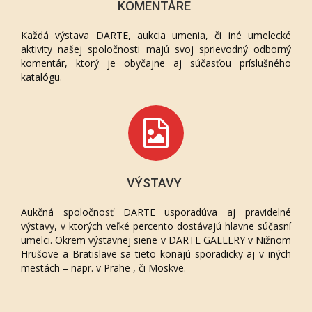
KOMENTÁRE
Každá výstava DARTE, aukcia umenia, či iné umelecké
aktivity našej spoločnosti majú svoj sprievodný odborný
komentár, ktorý je obyčajne aj súčasťou príslušného
katalógu.
VÝSTAVY
Aukčná spoločnosť DARTE usporadúva aj pravidelné
výstavy, v ktorých veľké percento dostávajú hlavne súčasní
umelci. Okrem výstavnej siene v DARTE GALLERY v Nižnom
Hrušove a Bratislave sa tieto konajú sporadicky aj v iných
mestách – napr. v Prahe , či Moskve.