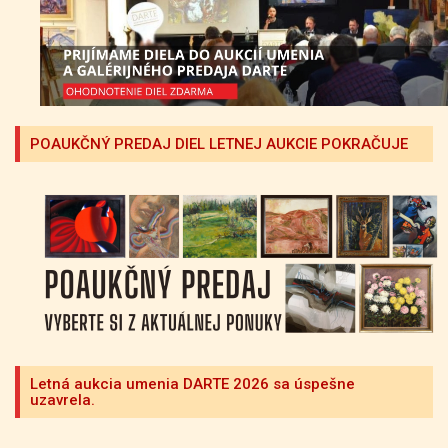
POAUKČNÝ PREDAJ DIEL LETNEJ AUKCIE POKRAČUJE
Letná aukcia umenia DARTE 2026 sa úspešne
uzavrela.