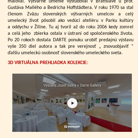
maľoval. Výtvarné umenie vyštudoval v Bratislave u prof.
Gustáva Mallého a Bedricha Hoffstädtera. V roku 1970 sa stal
členom Zväzu slovenských výtvarných umelcov a celý
umelecký život pôsobil ako vedúci ateliéru v Parku kultúry
a oddychu v Žiline. Tu aj tvoril až do roku 2006 kedy zomrel
a celá jeho zbierka ostala v ústraní od spoločenského života.
Po 20 rokoch dostala DARTE ponuku urobiť predajnú výstavu
vyše 350 diel autora a tak pre verejnosť „ znovuobjaviť “
ďalšiu umeleckú osobnosť slovenského umeleckého sveta.
3D VIRTUÁLNA PREHLIADKA KOLEKCIE: