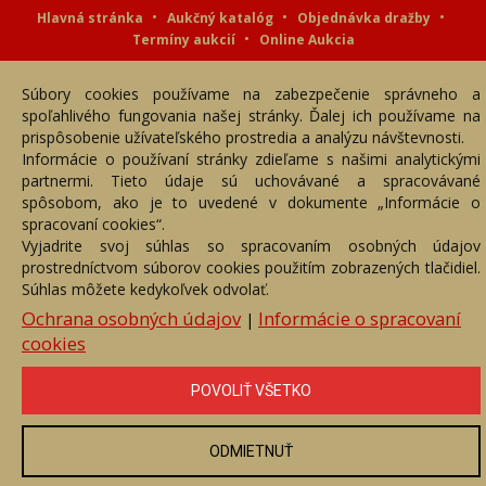
Hlavná stránka
Aukčný katalóg
Objednávka dražby
Termíny aukcií
Online Aukcia
DARTE AUKČNÁ SPOLOČNOSŤ s.r.o. © 2007 - 2026
Súbory cookies používame na zabezpečenie správneho a
Akékoľvek používanie obrazových a textových súčastí tejto stránky je
podmienené výslovným súhlasom jej vlastníka. Všetky práva sú
spoľahlivého fungovania našej stránky. Ďalej ich používame na
vyhradené.
prispôsobenie užívateľského prostredia a analýzu návštevnosti.
Informácie o používaní stránky zdieľame s našimi analytickými
partnermi. Tieto údaje sú uchovávané a spracovávané
spôsobom, ako je to uvedené v dokumente „Informácie o
spracovaní cookies“.
Vyjadrite svoj súhlas so spracovaním osobných údajov
prostredníctvom súborov cookies použitím zobrazených tlačidiel.
Súhlas môžete kedykoľvek odvolať.
Ochrana osobných údajov
Informácie o spracovaní
|
cookies
POVOLIŤ VŠETKO
ODMIETNUŤ