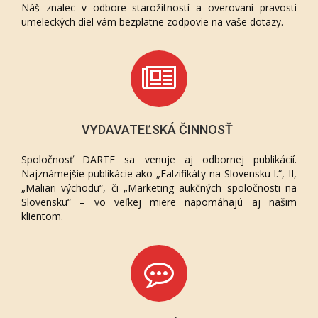
Náš znalec v odbore starožitností a overovaní pravosti
umeleckých diel vám bezplatne zodpovie na vaše dotazy.
VYDAVATEĽSKÁ ČINNOSŤ
Spoločnosť DARTE sa venuje aj odbornej publikácií.
Najznámejšie publikácie ako „Falzifikáty na Slovensku I.“, II,
„Maliari východu“, či „Marketing aukčných spoločnosti na
Slovensku“ – vo veľkej miere napomáhajú aj našim
klientom.