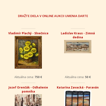
DRAŽTE DIELA V ONLINE AUKCII UMENIA DARTE
Vladimír Plachý - Slnečnice
Ladislav Kraus - Zimná
dedina
Aktuálna cena:
750 €
Aktuálna cena:
50 €
Jozef Orenčák - Odhalenie
Katarína Zavacká - Paraván
pomníka