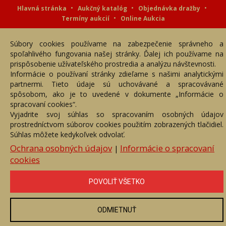
Hlavná stránka
Aukčný katalóg
Objednávka dražby
Termíny aukcií
Online Aukcia
DARTE AUKČNÁ SPOLOČNOSŤ s.r.o. © 2007 - 2026
Súbory cookies používame na zabezpečenie správneho a
Akékoľvek používanie obrazových a textových súčastí tejto stránky je
podmienené výslovným súhlasom jej vlastníka. Všetky práva sú
spoľahlivého fungovania našej stránky. Ďalej ich používame na
vyhradené.
prispôsobenie užívateľského prostredia a analýzu návštevnosti.
Informácie o používaní stránky zdieľame s našimi analytickými
partnermi. Tieto údaje sú uchovávané a spracovávané
spôsobom, ako je to uvedené v dokumente „Informácie o
spracovaní cookies“.
Vyjadrite svoj súhlas so spracovaním osobných údajov
prostredníctvom súborov cookies použitím zobrazených tlačidiel.
Súhlas môžete kedykoľvek odvolať.
Ochrana osobných údajov
Informácie o spracovaní
|
cookies
POVOLIŤ VŠETKO
ODMIETNUŤ