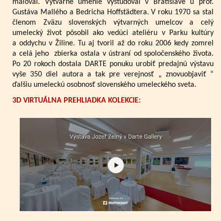
maľoval. Výtvarné umenie vyštudoval v Bratislave u prof.
Gustáva Mallého a Bedricha Hoffstädtera. V roku 1970 sa stal
členom Zväzu slovenských výtvarných umelcov a celý
umelecký život pôsobil ako vedúci ateliéru v Parku kultúry
a oddychu v Žiline. Tu aj tvoril až do roku 2006 kedy zomrel
a celá jeho zbierka ostala v ústraní od spoločenského života.
Po 20 rokoch dostala DARTE ponuku urobiť predajnú výstavu
vyše 350 diel autora a tak pre verejnosť „ znovuobjaviť “
ďalšiu umeleckú osobnosť slovenského umeleckého sveta.
3D VIRTUÁLNA PREHLIADKA KOLEKCIE: