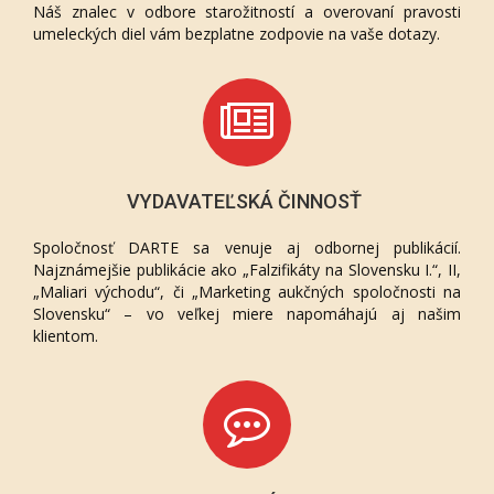
Náš znalec v odbore starožitností a overovaní pravosti
umeleckých diel vám bezplatne zodpovie na vaše dotazy.
VYDAVATEĽSKÁ ČINNOSŤ
Spoločnosť DARTE sa venuje aj odbornej publikácií.
Najznámejšie publikácie ako „Falzifikáty na Slovensku I.“, II,
„Maliari východu“, či „Marketing aukčných spoločnosti na
Slovensku“ – vo veľkej miere napomáhajú aj našim
klientom.