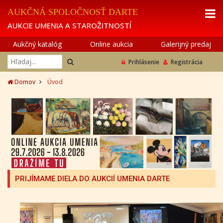
AUKČNÁ SPOLOČNOSŤ DARTE
AUKCIE UMENIA A STAROŽITNOSTÍ
Aukčný katalóg
Online aukcia
Galerijný predaj
Prihlásenie
Registrácia
Domov
Úvod
PRIJÍMAME DIELA DO AUKCIÍ UMENIA DARTE