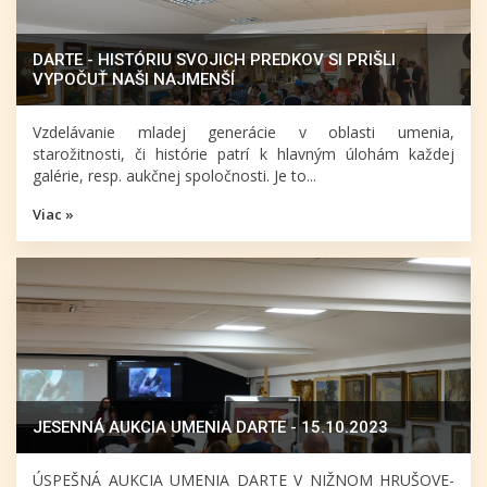
DARTE - HISTÓRIU SVOJICH PREDKOV SI PRIŠLI
VYPOČUŤ NAŠI NAJMENŠÍ
Vzdelávanie mladej generácie v oblasti umenia,
starožitnosti, či histórie patrí k hlavným úlohám každej
galérie, resp. aukčnej spoločnosti. Je to...
Viac »
JESENNÁ AUKCIA UMENIA DARTE - 15.10.2023
ÚSPEŠNÁ AUKCIA UMENIA DARTE V NIŽNOM HRUŠOVE-