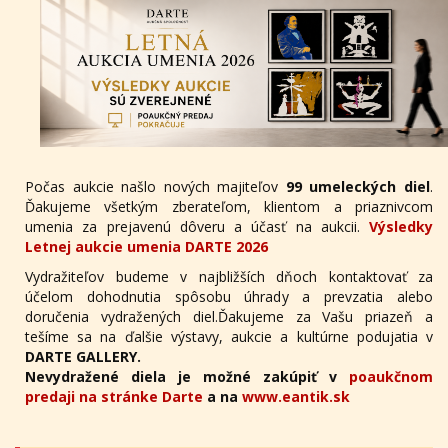
Počas aukcie našlo nových majiteľov
99 umeleckých diel
.
Ďakujeme všetkým zberateľom, klientom a priaznivcom
umenia za prejavenú dôveru a účasť na aukcii.
Výsledky
Letnej aukcie umenia DARTE 2026
Vydražiteľov budeme v najbližších dňoch kontaktovať za
účelom dohodnutia spôsobu úhrady a prevzatia alebo
doručenia vydražených diel.Ďakujeme za Vašu priazeň a
tešíme sa na ďalšie výstavy, aukcie a kultúrne podujatia v
DARTE GALLERY.
Nevydražené diela je možné zakúpiť v
poaukčnom
predaji na stránke Darte
a na
www.eantik.sk