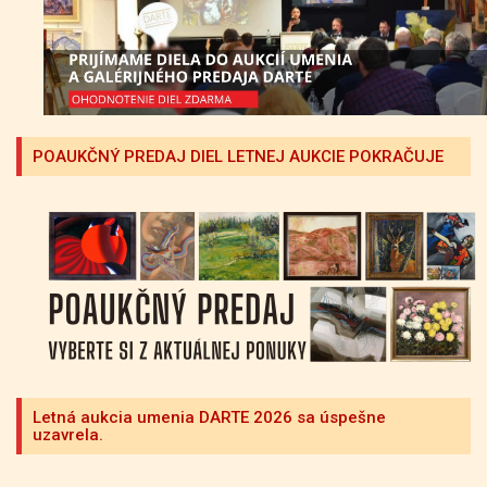
POAUKČNÝ PREDAJ DIEL LETNEJ AUKCIE POKRAČUJE
Letná aukcia umenia DARTE 2026 sa úspešne
uzavrela.