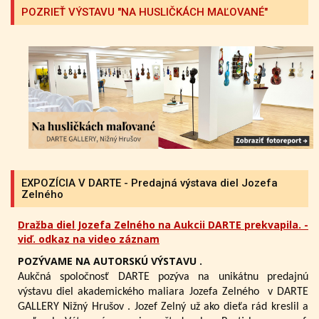
POZRIEŤ VÝSTAVU "NA HUSLIČKÁCH MAĽOVANÉ"
EXPOZÍCIA V DARTE - Predajná výstava diel Jozefa
Zelného
Dražba diel Jozefa Zelného na Aukcii DARTE prekvapila. -
viď. odkaz na video záznam
POZÝVAME NA AUTORSKÚ VÝSTAVU .
Aukčná spoločnosť DARTE pozýva na unikátnu predajnú
výstavu diel akademického maliara Jozefa Zelného
v DARTE
GALLERY Nižný Hrušov .
Jozef Zelný už ako dieťa rád kreslil a