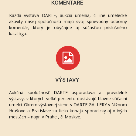
KOMENTÁRE
Každá výstava DARTE, aukcia umenia, či iné umelecké
aktivity našej spoločnosti majú svoj sprievodný odborný
komentár, ktorý je obyčajne aj súčasťou príslušného
katalógu.
VÝSTAVY
Aukčná spoločnosť DARTE usporadúva aj pravidelné
výstavy, v ktorých veľké percento dostávajú hlavne súčasní
umelci. Okrem výstavnej siene v DARTE GALLERY v Nižnom
Hrušove a Bratislave sa tieto konajú sporadicky aj v iných
mestách – napr. v Prahe , či Moskve.