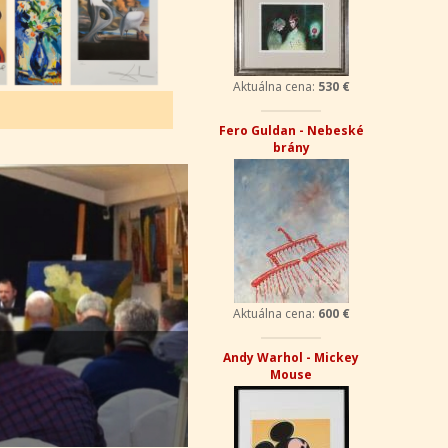
Aktuálna cena:
530 €
Fero Guldan - Nebeské
brány
Aktuálna cena:
600 €
Andy Warhol - Mickey
Mouse