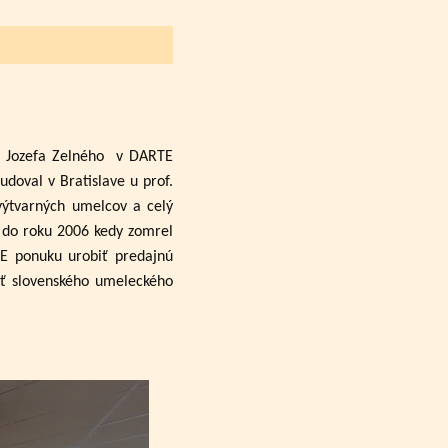
a Jozefa Zelného
v DARTE
udoval v Bratislave u prof.
výtvarných umelcov a celý
až do roku 2006 kedy zomrel
TE ponuku urobiť predajnú
sť slovenského umeleckého