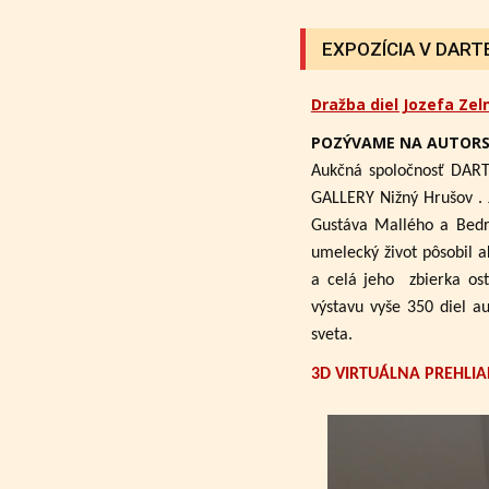
EXPOZÍCIA V DARTE 
Dražba diel Jozefa Zel
POZÝVAME NA AUTORS
Aukčná spoločnosť DART
GALLERY Nižný Hrušov .
Gustáva Mallého a Bedri
umelecký život pôsobil a
a celá jeho zbierka ost
výstavu vyše 350 diel a
sveta.
3D VIRTUÁLNA PREHLIA