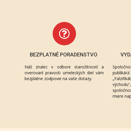
BEZPLATNÉ PORADENSTVO
VYD
Náš znalec v odbore starožitností a
Spoločno
overovaní pravosti umeleckých diel vám
publikác
bezplatne zodpovie na vaše dotazy.
„Falzifik
východu
spoločno
miere na