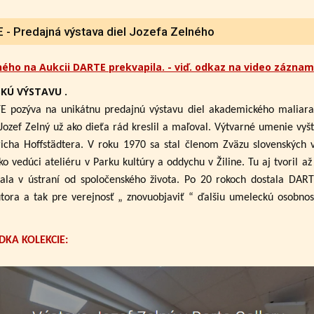
- Predajná výstava diel Jozefa Zelného
ného na Aukcii DARTE prekvapila. - viď. odkaz na video záznam
KÚ VÝSTAVU .
E pozýva na unikátnu predajnú výstavu diel akademického maliar
Jozef Zelný už ako dieťa rád kreslil a maľoval. Výtvarné umenie vyšt
cha Hoffstädtera. V roku 1970 sa stal členom Zväzu slovenských 
ko vedúci ateliéru v Parku kultúry a oddychu v Žiline. Tu aj tvoril 
ala v ústraní od spoločenského života. Po 20 rokoch dostala DAR
utora a tak pre verejnosť „ znovuobjaviť “ ďalšiu umeleckú osobno
DKA KOLEKCIE: