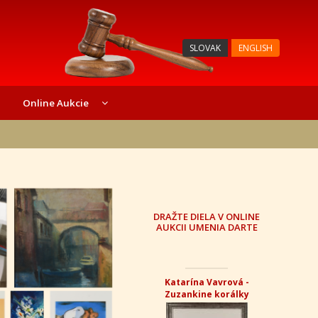
SLOVAK
ENGLISH
Online Aukcie
DRAŽTE DIELA V ONLINE
AUKCII UMENIA DARTE
Katarína Vavrová -
Zuzankine korálky