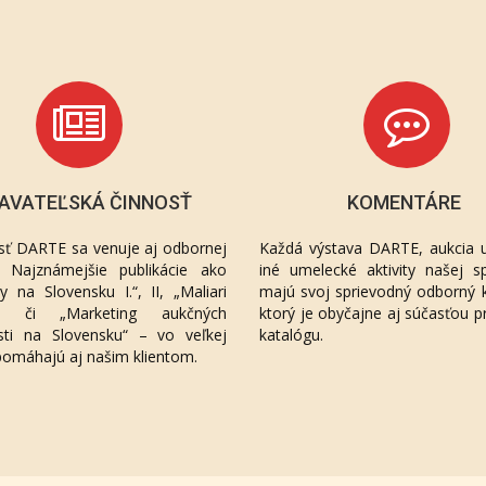
AVATEĽSKÁ ČINNOSŤ
KOMENTÁRE
sť DARTE sa venuje aj odbornej
Každá výstava DARTE, aukcia u
ií. Najznámejšie publikácie ako
iné umelecké aktivity našej sp
áty na Slovensku I.“, II, „Maliari
majú svoj sprievodný odborný 
“, či „Marketing aukčných
ktorý je obyčajne aj súčasťou p
sti na Slovensku“ – vo veľkej
katalógu.
pomáhajú aj našim klientom.