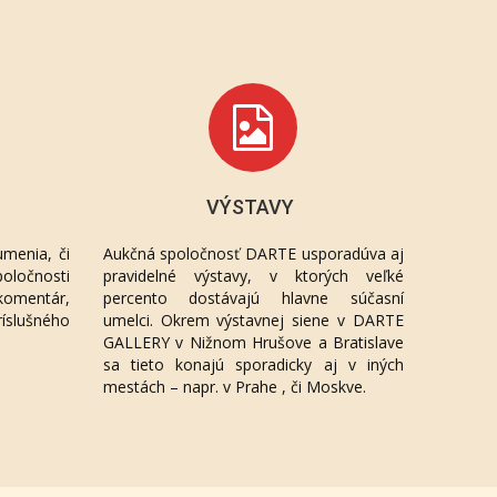
VÝSTAVY
menia, či
Aukčná spoločnosť DARTE usporadúva aj
oločnosti
pravidelné výstavy, v ktorých veľké
komentár,
percento dostávajú hlavne súčasní
ríslušného
umelci. Okrem výstavnej siene v DARTE
GALLERY v Nižnom Hrušove a Bratislave
sa tieto konajú sporadicky aj v iných
mestách – napr. v Prahe , či Moskve.