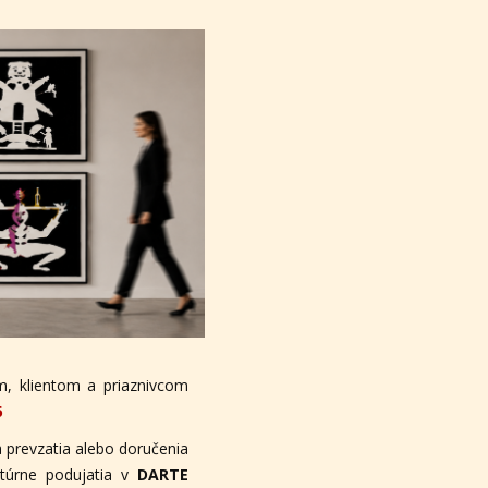
, klientom a priaznivcom
6
 prevzatia alebo doručenia
ltúrne podujatia v
DARTE