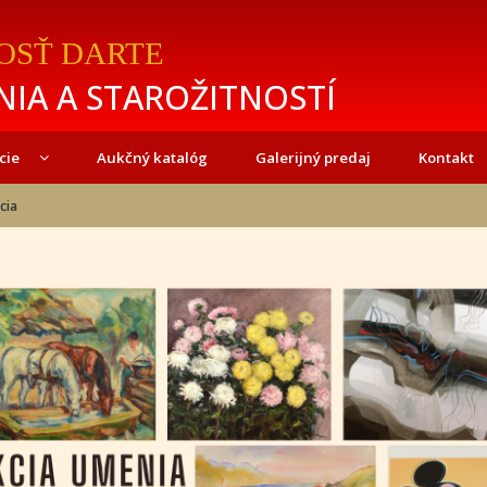
OSŤ DARTE
IA A STAROŽITNOSTÍ
cie
Aukčný katalóg
Galerijný predaj
Kontakt
cia