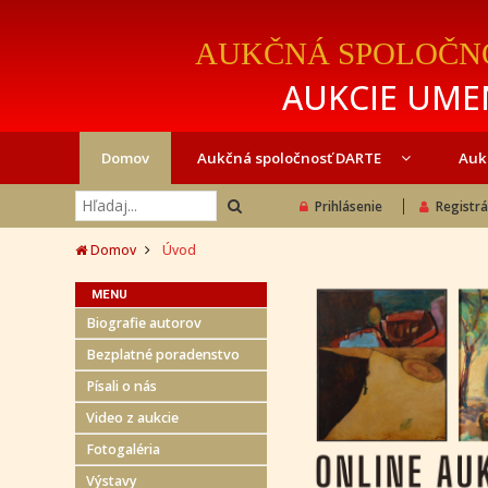
AUKČNÁ SPOLOČN
AUKCIE UMEN
Domov
Aukčná spoločnosť DARTE
Auk
Prihlásenie
Registrá
Domov
Úvod
MENU
Biografie autorov
Bezplatné poradenstvo
Písali o nás
Video z aukcie
Fotogaléria
Výstavy