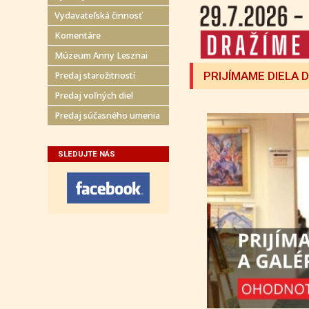
Vydavateľská činnosť
Komentáre
Múzeum Anny Lesznai
PRIJÍMAME DIELA 
Predaj starožitností
Predaj voľných diel
Predaj súčasného umenia
SLEDUJTE NÁS