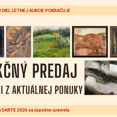
 DIEL LETNEJ AUKCIE POKRAČUJE
a DARTE 2026 sa úspešne uzavrela.