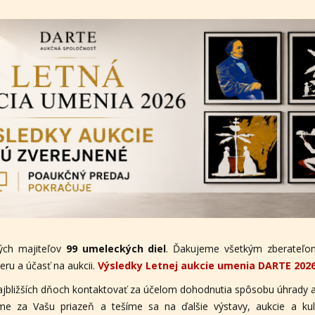
ých majiteľov
99 umeleckých diel
. Ďakujeme všetkým zberateľom
ru a účasť na aukcii.
Výsledky Letnej aukcie umenia DARTE 202
ajbližších dňoch kontaktovať za účelom dohodnutia spôsobu úhrady a
eme za Vašu priazeň a tešíme sa na ďalšie výstavy, aukcie a ku