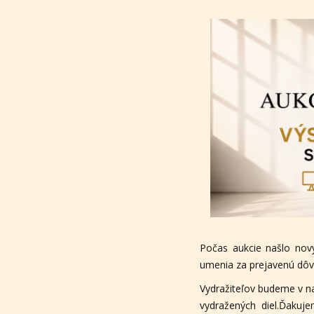
Počas aukcie našlo nov
umenia za prejavenú dôve
Vydražiteľov budeme v n
vydražených diel.Ďakuj