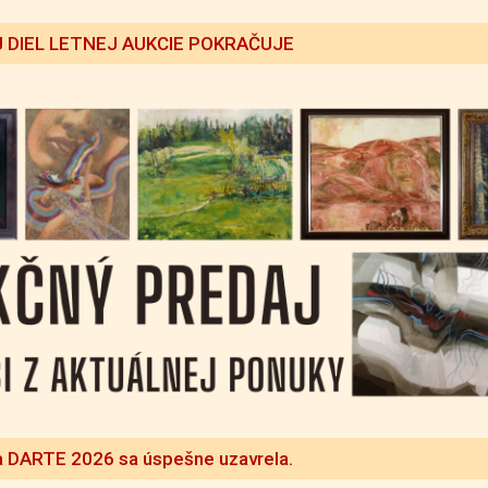
 DIEL LETNEJ AUKCIE POKRAČUJE
a DARTE 2026 sa úspešne uzavrela.