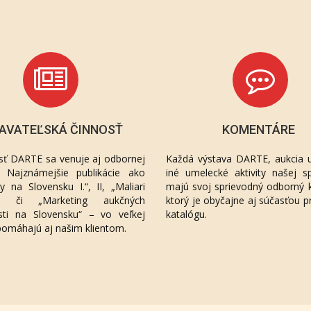
AVATEĽSKÁ ČINNOSŤ
KOMENTÁRE
sť DARTE sa venuje aj odbornej
Každá výstava DARTE, aukcia u
ií. Najznámejšie publikácie ako
iné umelecké aktivity našej sp
áty na Slovensku I.“, II, „Maliari
majú svoj sprievodný odborný 
“, či „Marketing aukčných
ktorý je obyčajne aj súčasťou p
sti na Slovensku“ – vo veľkej
katalógu.
pomáhajú aj našim klientom.