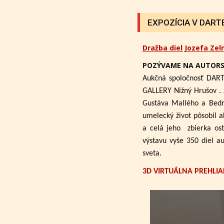
EXPOZÍCIA V DARTE 
Dražba diel Jozefa Zel
POZÝVAME NA AUTORS
Aukčná spoločnosť DART
GALLERY Nižný Hrušov .
Gustáva Mallého a Bedri
umelecký život pôsobil a
a celá jeho zbierka ost
výstavu vyše 350 diel a
sveta.
3D VIRTUÁLNA PREHLIA