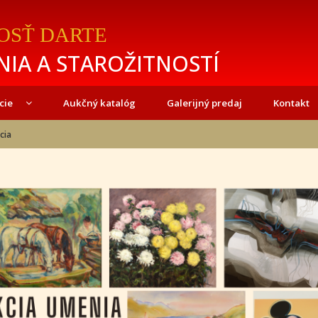
OSŤ DARTE
IA A STAROŽITNOSTÍ
cie
Aukčný katalóg
Galerijný predaj
Kontakt
cia