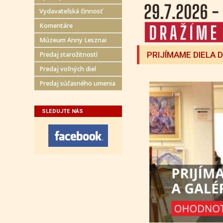
Vydavateľská činnosť
Komentáre
Múzeum Anny Lesznai
PRIJÍMAME DIELA 
Predaj starožitností
Predaj voľných diel
Predaj súčasného umenia
SLEDUJTE NÁS