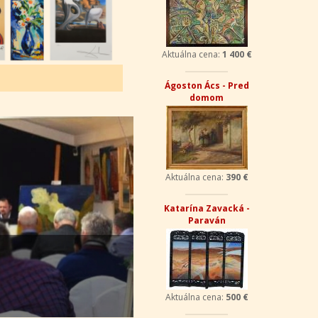
Aktuálna cena:
1 400 €
Ágoston Ács - Pred
domom
Aktuálna cena:
390 €
Katarína Zavacká -
Paraván
Aktuálna cena:
500 €