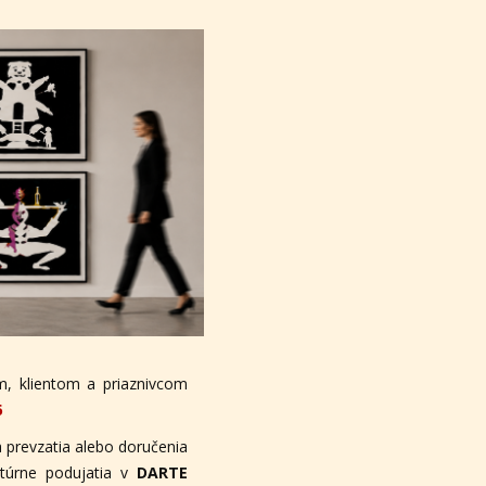
, klientom a priaznivcom
6
 prevzatia alebo doručenia
ltúrne podujatia v
DARTE