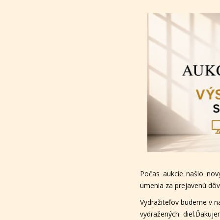
Počas aukcie našlo nov
umenia za prejavenú dôve
Vydražiteľov budeme v n
vydražených diel.Ďakuj