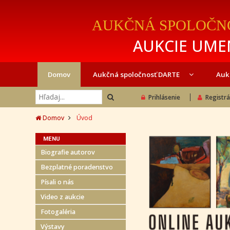
AUKČNÁ SPOLOČN
AUKCIE UMEN
Domov
Aukčná spoločnosť DARTE
Auk
Prihlásenie
Registrá
Domov
Úvod
MENU
Biografie autorov
Bezplatné poradenstvo
Písali o nás
Video z aukcie
Fotogaléria
Výstavy