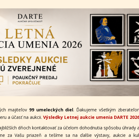
ých majiteľov
99 umeleckých diel
. Ďakujeme všetkým zberateľom
ru a účasť na aukcii.
Výsledky Letnej aukcie umenia DARTE 202
ajbližších dňoch kontaktovať za účelom dohodnutia spôsobu úhrady a
eme za Vašu priazeň a tešíme sa na ďalšie výstavy, aukcie a ku