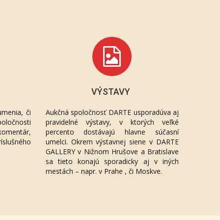
VÝSTAVY
menia, či
Aukčná spoločnosť DARTE usporadúva aj
oločnosti
pravidelné výstavy, v ktorých veľké
komentár,
percento dostávajú hlavne súčasní
ríslušného
umelci. Okrem výstavnej siene v DARTE
GALLERY v Nižnom Hrušove a Bratislave
sa tieto konajú sporadicky aj v iných
mestách – napr. v Prahe , či Moskve.