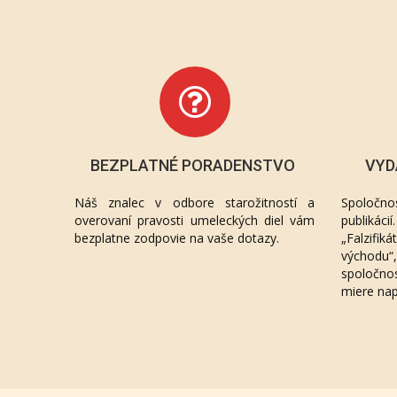
BEZPLATNÉ PORADENSTVO
VYD
Náš znalec v odbore starožitností a
Spoločno
overovaní pravosti umeleckých diel vám
publikác
bezplatne zodpovie na vaše dotazy.
„Falzifik
východu
spoločno
miere na