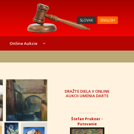
SLOVAK
ENGLISH
Online Aukcie
DRAŽTE DIELA V ONLINE
AUKCII UMENIA DARTE
Štefan Prukner -
Putovanie