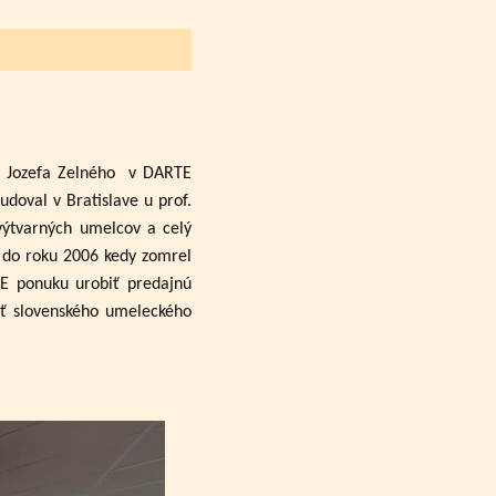
a Jozefa Zelného
v DARTE
udoval v Bratislave u prof.
výtvarných umelcov a celý
až do roku 2006 kedy zomrel
TE ponuku urobiť predajnú
sť slovenského umeleckého