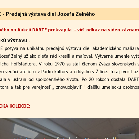
- Predajná výstava diel Jozefa Zelného
ného na Aukcii DARTE prekvapila. - viď. odkaz na video záznam
KÚ VÝSTAVU .
E pozýva na unikátnu predajnú výstavu diel akademického maliar
Jozef Zelný už ako dieťa rád kreslil a maľoval. Výtvarné umenie vyšt
cha Hoffstädtera. V roku 1970 sa stal členom Zväzu slovenských 
ko vedúci ateliéru v Parku kultúry a oddychu v Žiline. Tu aj tvoril 
ala v ústraní od spoločenského života. Po 20 rokoch dostala DAR
utora a tak pre verejnosť „ znovuobjaviť “ ďalšiu umeleckú osobno
DKA KOLEKCIE: