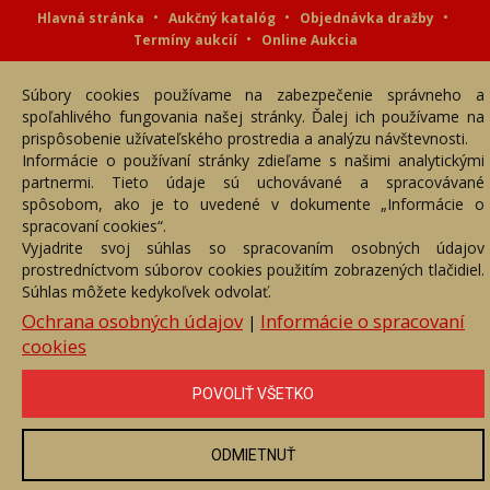
Hlavná stránka
Aukčný katalóg
Objednávka dražby
Termíny aukcií
Online Aukcia
DARTE AUKČNÁ SPOLOČNOSŤ s.r.o. © 2007 - 2026
Súbory cookies používame na zabezpečenie správneho a
Akékoľvek používanie obrazových a textových súčastí tejto stránky je
podmienené výslovným súhlasom jej vlastníka. Všetky práva sú
spoľahlivého fungovania našej stránky. Ďalej ich používame na
vyhradené.
prispôsobenie užívateľského prostredia a analýzu návštevnosti.
Informácie o používaní stránky zdieľame s našimi analytickými
partnermi. Tieto údaje sú uchovávané a spracovávané
spôsobom, ako je to uvedené v dokumente „Informácie o
spracovaní cookies“.
Vyjadrite svoj súhlas so spracovaním osobných údajov
prostredníctvom súborov cookies použitím zobrazených tlačidiel.
Súhlas môžete kedykoľvek odvolať.
Ochrana osobných údajov
Informácie o spracovaní
|
cookies
POVOLIŤ VŠETKO
ODMIETNUŤ