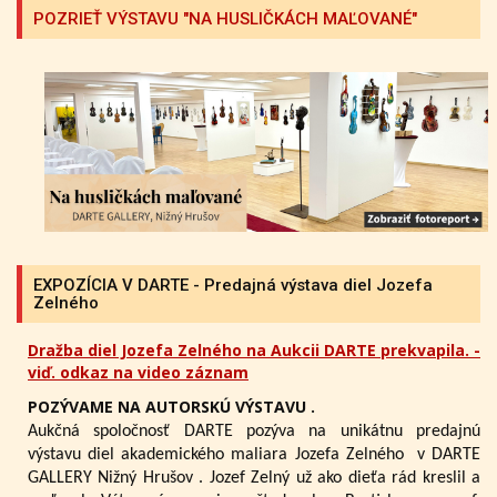
POZRIEŤ VÝSTAVU "NA HUSLIČKÁCH MAĽOVANÉ"
EXPOZÍCIA V DARTE - Predajná výstava diel Jozefa
Zelného
Dražba diel Jozefa Zelného na Aukcii DARTE prekvapila. -
viď. odkaz na video záznam
POZÝVAME NA AUTORSKÚ VÝSTAVU .
Aukčná spoločnosť DARTE pozýva na unikátnu predajnú
výstavu diel akademického maliara Jozefa Zelného
v DARTE
GALLERY Nižný Hrušov .
Jozef Zelný už ako dieťa rád kreslil a