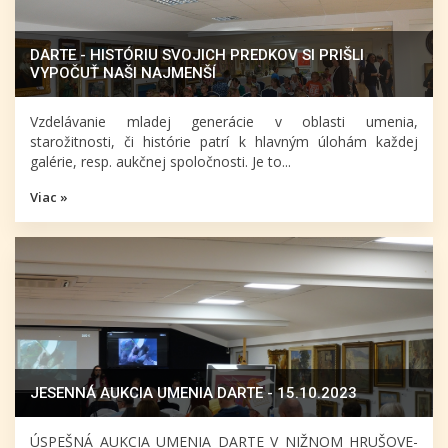
DARTE - HISTÓRIU SVOJICH PREDKOV SI PRIŠLI
VYPOČUŤ NAŠI NAJMENŠÍ
Vzdelávanie mladej generácie v oblasti umenia,
starožitnosti, či histórie patrí k hlavným úlohám každej
galérie, resp. aukčnej spoločnosti. Je to...
Viac »
JESENNÁ AUKCIA UMENIA DARTE - 15.10.2023
ÚSPEŠNÁ AUKCIA UMENIA DARTE V NIŽNOM HRUŠOVE-