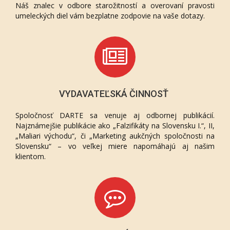
Náš znalec v odbore starožitností a overovaní pravosti
umeleckých diel vám bezplatne zodpovie na vaše dotazy.
VYDAVATEĽSKÁ ČINNOSŤ
Spoločnosť DARTE sa venuje aj odbornej publikácií.
Najznámejšie publikácie ako „Falzifikáty na Slovensku I.“, II,
„Maliari východu“, či „Marketing aukčných spoločnosti na
Slovensku“ – vo veľkej miere napomáhajú aj našim
klientom.