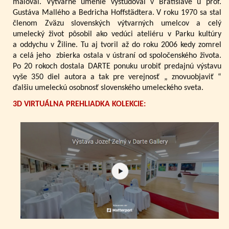
maľoval. Výtvarné umenie vyštudoval v Bratislave u prof.
Gustáva Mallého a Bedricha Hoffstädtera. V roku 1970 sa stal
členom Zväzu slovenských výtvarných umelcov a celý
umelecký život pôsobil ako vedúci ateliéru v Parku kultúry
a oddychu v Žiline. Tu aj tvoril až do roku 2006 kedy zomrel
a celá jeho zbierka ostala v ústraní od spoločenského života.
Po 20 rokoch dostala DARTE ponuku urobiť predajnú výstavu
vyše 350 diel autora a tak pre verejnosť „ znovuobjaviť “
ďalšiu umeleckú osobnosť slovenského umeleckého sveta.
3D VIRTUÁLNA PREHLIADKA KOLEKCIE: