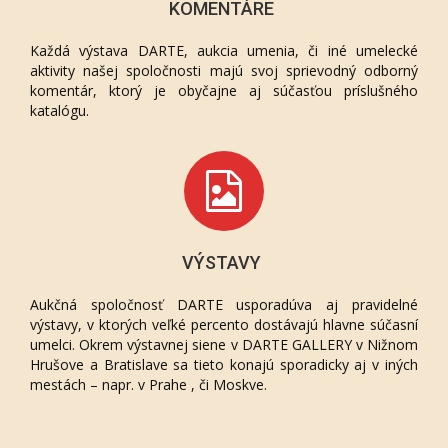
KOMENTÁRE
Každá výstava DARTE, aukcia umenia, či iné umelecké
aktivity našej spoločnosti majú svoj sprievodný odborný
komentár, ktorý je obyčajne aj súčasťou príslušného
katalógu.
VÝSTAVY
Aukčná spoločnosť DARTE usporadúva aj pravidelné
výstavy, v ktorých veľké percento dostávajú hlavne súčasní
umelci. Okrem výstavnej siene v DARTE GALLERY v Nižnom
Hrušove a Bratislave sa tieto konajú sporadicky aj v iných
mestách – napr. v Prahe , či Moskve.