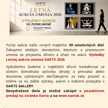
Počas aukcie našlo nových majiteľov
99 umeleckých diel
.
Ďakujeme všetkým zberateľom, klientom a priaznivcom
umenia za prejavenú dôveru a účasť na aukcii.
Výsledky
Letnej aukcie umenia DARTE 2026
Vydražiteľov budeme v najbližších dňoch kontaktovať za
účelom dohodnutia spôsobu úhrady a prevzatia alebo
doručenia vydražených diel.Ďakujeme za Vašu priazeň a
tešíme sa na ďalšie výstavy, aukcie a kultúrne podujatia v
DARTE GALLERY.
Nevydražené diela je možné zakúpiť v
poaukčnom
predaji na stránke Darte
a na
www.eantik.sk