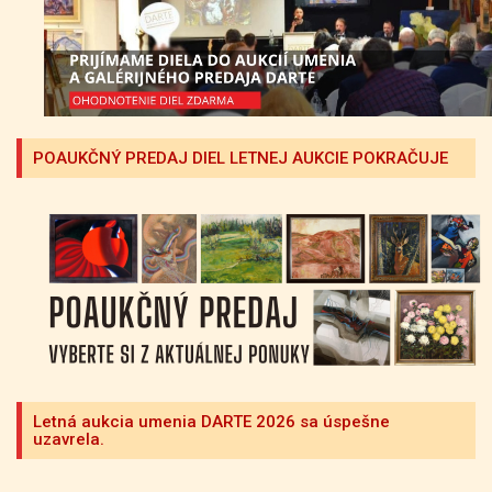
POAUKČNÝ PREDAJ DIEL LETNEJ AUKCIE POKRAČUJE
Letná aukcia umenia DARTE 2026 sa úspešne
uzavrela.