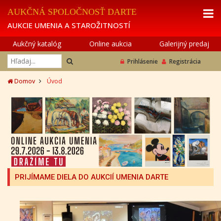
AUKČNÁ SPOLOČNOSŤ DARTE
AUKCIE UMENIA A STAROŽITNOSTÍ
Aukčný katalóg
Online aukcia
Galerijný predaj
Prihlásenie
Registrácia
Domov
Úvod
PRIJÍMAME DIELA DO AUKCIÍ UMENIA DARTE