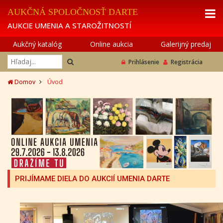
AUKČNÁ SPOLOČNOSŤ DARTE
AUKCIE UMENIA A STAROŽITNOSTÍ
Aukčný katalóg
Online aukcia
Galerijný predaj
Prihlásenie
Registrácia
Domov
Úvod
PRIJÍMAME DIELA DO AUKCIÍ UMENIA DARTE