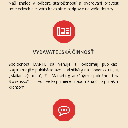
Náš znalec v odbore starožitností a overovaní pravosti
umeleckých diel vám bezplatne zodpovie na vaše dotazy.
VYDAVATEĽSKÁ ČINNOSŤ
Spoločnosť DARTE sa venuje aj odbornej publikácií.
Najznámejšie publikácie ako „Falzifikáty na Slovensku I.“, II,
„Maliari východu“, či „Marketing aukčných spoločnosti na
Slovensku“ – vo veľkej miere napomáhajú aj našim
klientom.