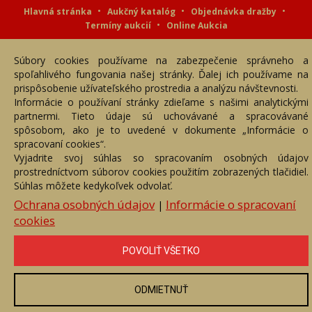
Hlavná stránka
Aukčný katalóg
Objednávka dražby
Termíny aukcií
Online Aukcia
DARTE AUKČNÁ SPOLOČNOSŤ s.r.o. © 2007 - 2026
Súbory cookies používame na zabezpečenie správneho a
Akékoľvek používanie obrazových a textových súčastí tejto stránky je
podmienené výslovným súhlasom jej vlastníka. Všetky práva sú
spoľahlivého fungovania našej stránky. Ďalej ich používame na
vyhradené.
prispôsobenie užívateľského prostredia a analýzu návštevnosti.
Informácie o používaní stránky zdieľame s našimi analytickými
partnermi. Tieto údaje sú uchovávané a spracovávané
spôsobom, ako je to uvedené v dokumente „Informácie o
spracovaní cookies“.
Vyjadrite svoj súhlas so spracovaním osobných údajov
prostredníctvom súborov cookies použitím zobrazených tlačidiel.
Súhlas môžete kedykoľvek odvolať.
Ochrana osobných údajov
Informácie o spracovaní
|
cookies
POVOLIŤ VŠETKO
ODMIETNUŤ