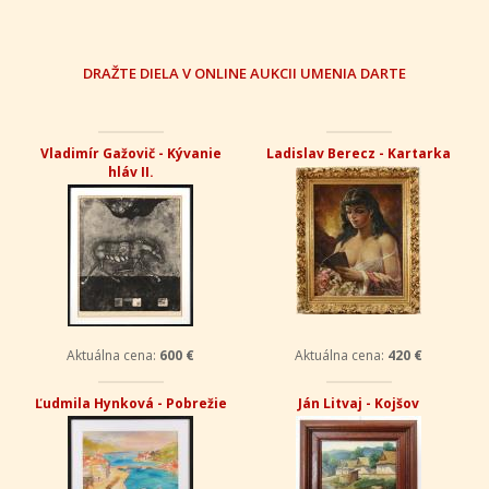
DRAŽTE DIELA V ONLINE AUKCII UMENIA DARTE
Vladimír Gažovič - Kývanie
Ladislav Berecz - Kartarka
hláv II.
Aktuálna cena:
600 €
Aktuálna cena:
420 €
Ľudmila Hynková - Pobrežie
Ján Litvaj - Kojšov