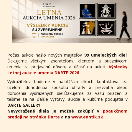
Počas aukcie našlo nových majiteľov
99 umeleckých diel
.
Ďakujeme všetkým zberateľom, klientom a priaznivcom
umenia za prejavenú dôveru a účasť na aukcii.
Výsledky
Letnej aukcie umenia DARTE 2026
Vydražiteľov budeme v najbližších dňoch kontaktovať za
účelom dohodnutia spôsobu úhrady a prevzatia alebo
doručenia vydražených diel.Ďakujeme za Vašu priazeň a
tešíme sa na ďalšie výstavy, aukcie a kultúrne podujatia v
DARTE GALLERY.
Nevydražené diela je možné zakúpiť v
poaukčnom
predaji na stránke Darte
a na
www.eantik.sk