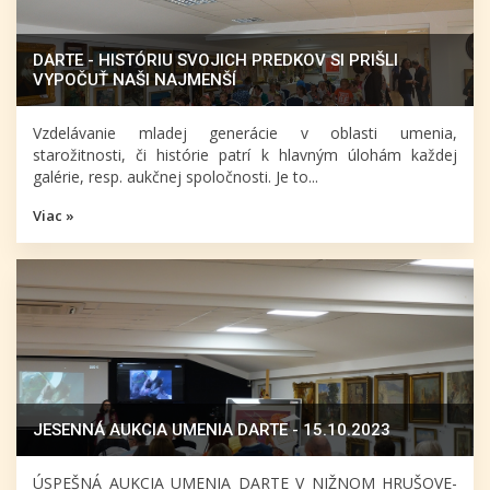
DARTE - HISTÓRIU SVOJICH PREDKOV SI PRIŠLI
VYPOČUŤ NAŠI NAJMENŠÍ
Vzdelávanie mladej generácie v oblasti umenia,
starožitnosti, či histórie patrí k hlavným úlohám každej
galérie, resp. aukčnej spoločnosti. Je to...
Viac »
JESENNÁ AUKCIA UMENIA DARTE - 15.10.2023
ÚSPEŠNÁ AUKCIA UMENIA DARTE V NIŽNOM HRUŠOVE-