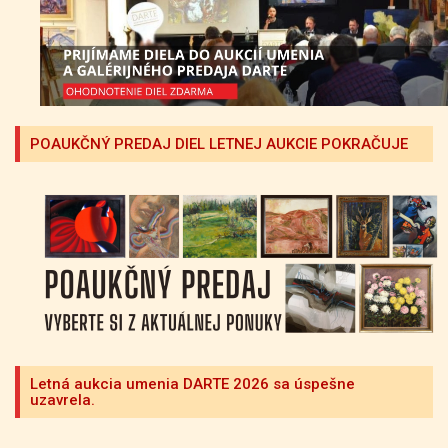
POAUKČNÝ PREDAJ DIEL LETNEJ AUKCIE POKRAČUJE
Letná aukcia umenia DARTE 2026 sa úspešne
uzavrela.