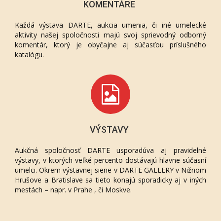
KOMENTÁRE
Každá výstava DARTE, aukcia umenia, či iné umelecké
aktivity našej spoločnosti majú svoj sprievodný odborný
komentár, ktorý je obyčajne aj súčasťou príslušného
katalógu.
VÝSTAVY
Aukčná spoločnosť DARTE usporadúva aj pravidelné
výstavy, v ktorých veľké percento dostávajú hlavne súčasní
umelci. Okrem výstavnej siene v DARTE GALLERY v Nižnom
Hrušove a Bratislave sa tieto konajú sporadicky aj v iných
mestách – napr. v Prahe , či Moskve.