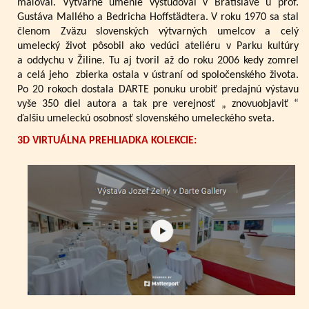
maľoval. Výtvarné umenie vyštudoval v Bratislave u prof.
Gustáva Mallého a Bedricha Hoffstädtera. V roku 1970 sa stal
členom Zväzu slovenských výtvarných umelcov a celý
umelecký život pôsobil ako vedúci ateliéru v Parku kultúry
a oddychu v Žiline. Tu aj tvoril až do roku 2006 kedy zomrel
a celá jeho zbierka ostala v ústraní od spoločenského života.
Po 20 rokoch dostala DARTE ponuku urobiť predajnú výstavu
vyše 350 diel autora a tak pre verejnosť „ znovuobjaviť “
ďalšiu umeleckú osobnosť slovenského umeleckého sveta.
3D VIRTUÁLNA PREHLIADKA KOLEKCIE: