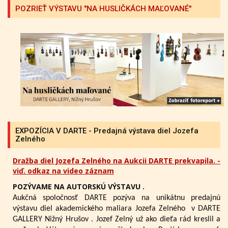
POZRIEŤ VÝSTAVU "NA HUSLIČKÁCH MAĽOVANÉ"
EXPOZÍCIA V DARTE - Predajná výstava diel Jozefa
Zelného
Dražba diel Jozefa Zelného na Aukcii DARTE prekvapila. -
viď. odkaz na video záznam
POZÝVAME NA AUTORSKÚ VÝSTAVU .
Aukčná spoločnosť DARTE pozýva na unikátnu predajnú
výstavu diel akademického maliara Jozefa Zelného
v DARTE
GALLERY Nižný Hrušov .
Jozef Zelný už ako dieťa rád kreslil a