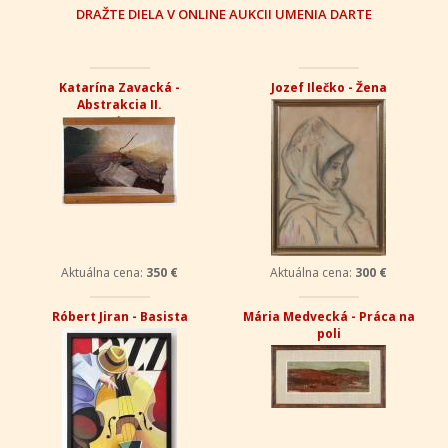
DRAŽTE DIELA V ONLINE AUKCII UMENIA DARTE
Katarína Zavacká -
Jozef Ilečko - Žena
Abstrakcia II.
Aktuálna cena:
350 €
Aktuálna cena:
300 €
Róbert Jiran - Basista
Mária Medvecká - Práca na
poli