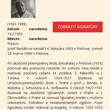
(1903-1989)
ZOBRAZIŤ SIGNATÚRY
Dátum narodenia:
14.2.1903
Miesto narodenia:
Prešov
Jozef Bendík sa narodil 14. februára 1903 v Prešove, zomrel
23. marca 1989 v Prešove.
Po ukončení priemyselnej školy drevárskej v Prešove (1919)
pracoval ako pomocný robotník. Vo voľnom čase kreslil a
maľoval, poúčaný radami M. Jordána, E. Rákosího a J.
Töröka. V rokoch 1924-1927 študoval na
Umeleckopriemyselnej škole v Prahe u prof. J. Bendu, V.
Mašeka, J. Schussera a A. Hofbauera. V rokoch 1927-1931
študoval na Akadémií výtvarných umení v Prahe u J.
Obrovského. V Prahe sa venoval figurálnej tvorbe s motívmi
cirkusantov, žobrákov a nezamestnaných cigánov. Popri
figurálnej tvorbe maľoval aj krajinky. V rokoch 1931-1932