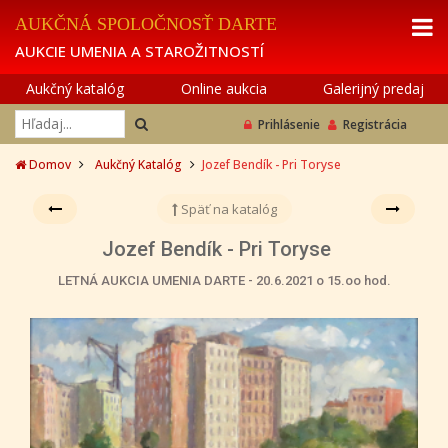
AUKČNÁ SPOLOČNOSŤ DARTE
AUKCIE UMENIA A STAROŽITNOSTÍ
Aukčný katalóg
Online aukcia
Galerijný predaj
Prihlásenie
Registrácia
Domov
Aukčný Katalóg
Jozef Bendík - Pri Toryse
Späť na katalóg
Jozef Bendík - Pri Toryse
LETNÁ AUKCIA UMENIA DARTE - 20.6.2021 o 15.oo hod.