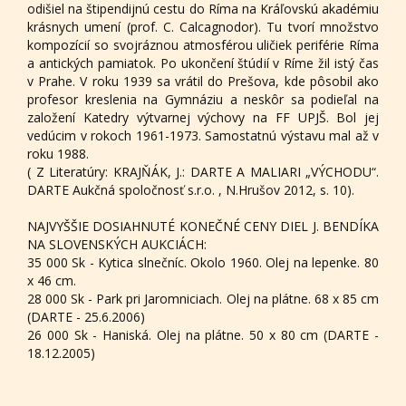
odišiel na štipendijnú cestu do Ríma na Kráľovskú akadémiu
krásnych umení (prof. C. Calcagnodor). Tu tvorí množstvo
kompozícií so svojráznou atmosférou uličiek periférie Ríma
a antických pamiatok. Po ukončení štúdií v Ríme žil istý čas
v Prahe. V roku 1939 sa vrátil do Prešova, kde pôsobil ako
profesor kreslenia na Gymnáziu a neskôr sa podieľal na
založení Katedry výtvarnej výchovy na FF UPJŠ. Bol jej
vedúcim v rokoch 1961-1973. Samostatnú výstavu mal až v
roku 1988.
( Z Literatúry: KRAJŇÁK, J.: DARTE A MALIARI „VÝCHODU“.
DARTE Aukčná spoločnosť s.r.o. , N.Hrušov 2012, s. 10).
NAJVYŠŠIE DOSIAHNUTÉ KONEČNÉ CENY DIEL J. BENDÍKA
NA SLOVENSKÝCH AUKCIÁCH:
35 000 Sk - Kytica slnečníc. Okolo 1960. Olej na lepenke. 80
x 46 cm.
28 000 Sk - Park pri Jaromniciach. Olej na plátne. 68 x 85 cm
(DARTE - 25.6.2006)
26 000 Sk - Haniská. Olej na plátne. 50 x 80 cm (DARTE -
18.12.2005)