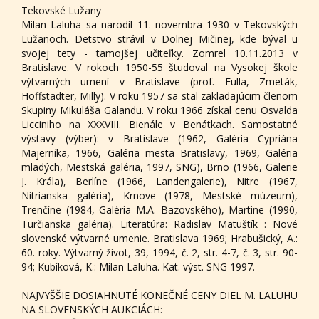
Tekovské Lužany
Milan Laluha sa narodil 11. novembra 1930 v Tekovských
Lužanoch. Detstvo strávil v Dolnej Mičinej, kde býval u
svojej tety - tamojšej učiteľky. Zomrel 10.11.2013 v
Bratislave. V rokoch 1950-55 študoval na Vysokej škole
výtvarných umení v Bratislave (prof. Fulla, Zmeták,
Hoffstädter, Milly). V roku 1957 sa stal zakladajúcim členom
Skupiny Mikuláša Galandu. V roku 1966 získal cenu Osvalda
Licciniho na XXXVIII. Bienále v Benátkach. Samostatné
výstavy (výber): v Bratislave (1962, Galéria Cypriána
Majerníka, 1966, Galéria mesta Bratislavy, 1969, Galéria
mladých, Mestská galéria, 1997, SNG), Brno (1966, Galerie
J. Krála), Berlíne (1966, Landengalerie), Nitre (1967,
Nitrianska galéria), Krnove (1978, Mestské múzeum),
Trenčíne (1984, Galéria M.A. Bazovského), Martine (1990,
Turčianska galéria). Literatúra: Radislav Matuštík : Nové
slovenské výtvarné umenie. Bratislava 1969; Hrabušický, A.:
60. roky. Výtvarný život, 39, 1994, č. 2, str. 4-7, č. 3, str. 90-
94; Kubíková, K.: Milan Laluha. Kat. výst. SNG 1997.
NAJVYŠŠIE DOSIAHNUTÉ KONEČNÉ CENY DIEL M. LALUHU
NA SLOVENSKÝCH AUKCIÁCH: