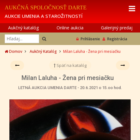
AUKČNÁ SPOLOČNOSŤ DARTE
AUKCIE UMENIA A STAROŽITNOSTÍ
Aukčný katalóg
Online aukcia
Galerijný predaj
Prihlásenie
Registrácia
Domov
Aukčný Katalóg
Milan Laluha - Žena pri mesiačku
Späť na katalóg
Milan Laluha - Žena pri mesiačku
LETNÁ AUKCIA UMENIA DARTE - 20.6.2021 o 15.oo hod.