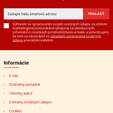
Súhlasím so spracúvaním svojich osobných údajov za účelom
marketingovej komunikácie týkajúcej sa všeobecných
informácií o novinkách prostredníctvom e-mailu a potvrdzujem,
že som sa oboznámil so
zásadami spracovania osobných
údajov
prevádzkovateľom.
Informácie
O nás
Dražobný poriadok
Termíny aukcií
Ochrana osobných údajov
Cookies