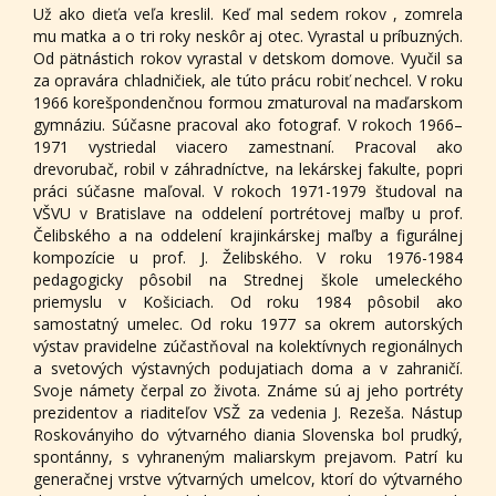
Už ako dieťa veľa kreslil. Keď mal sedem rokov , zomrela
mu matka a o tri roky neskôr aj otec. Vyrastal u príbuzných.
Od pätnástich rokov vyrastal v detskom domove. Vyučil sa
za opravára chladničiek, ale túto prácu robiť nechcel. V roku
1966 korešpondenčnou formou zmaturoval na maďarskom
gymnáziu. Súčasne pracoval ako fotograf. V rokoch 1966–
1971 vystriedal viacero zamestnaní. Pracoval ako
drevorubač, robil v záhradníctve, na lekárskej fakulte, popri
práci súčasne maľoval. V rokoch 1971-1979 študoval na
VŠVU v Bratislave na oddelení portrétovej maľby u prof.
Čelibského a na oddelení krajinkárskej maľby a figurálnej
kompozície u prof. J. Želibského. V roku 1976-1984
pedagogicky pôsobil na Strednej škole umeleckého
priemyslu v Košiciach. Od roku 1984 pôsobil ako
samostatný umelec. Od roku 1977 sa okrem autorských
výstav pravidelne zúčastňoval na kolektívnych regionálnych
a svetových výstavných podujatiach doma a v zahraničí.
Svoje námety čerpal zo života. Známe sú aj jeho portréty
prezidentov a riaditeľov VSŽ za vedenia J. Rezeša. Nástup
Roskoványiho do výtvarného diania Slovenska bol prudký,
spontánny, s vyhraneným maliarskym prejavom. Patrí ku
generačnej vrstve výtvarných umelcov, ktorí do výtvarného