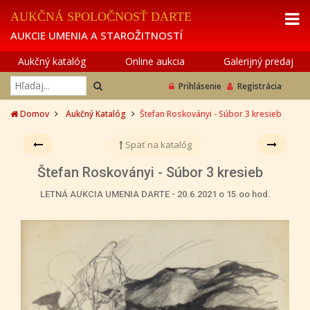
AUKČNÁ SPOLOČNOSŤ DARTE
AUKCIE UMENIA A STAROŽITNOSTÍ
Aukčný katalóg
Online aukcia
Galerijný predaj
Prihlásenie
Registrácia
Domov
Aukčný Katalóg
Štefan Roskoványi - Súbor 3 kresieb
Späť na katalóg
Štefan Roskoványi - Súbor 3 kresieb
LETNÁ AUKCIA UMENIA DARTE - 20.6.2021 o 15.oo hod.