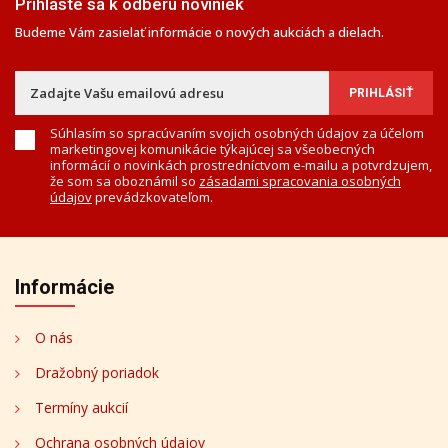
Prihláste sa k odberu noviniek
Budeme Vám zasielať informácie o nových aukciách a dielach.
Súhlasím so spracúvaním svojich osobných údajov za účelom
marketingovej komunikácie týkajúcej sa všeobecných
informácií o novinkách prostredníctvom e-mailu a potvrdzujem,
že som sa oboznámil so
zásadami spracovania osobných
údajov
prevádzkovateľom.
Informácie
O nás
Dražobný poriadok
Termíny aukcií
Ochrana osobných údajov