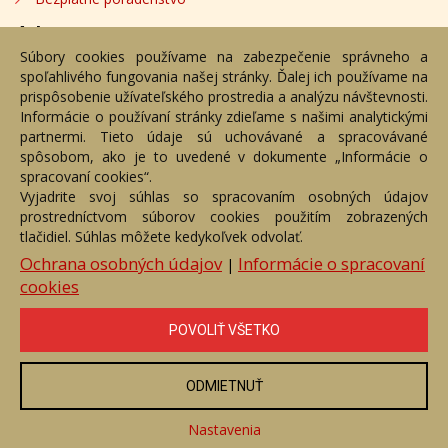
Adresa
Súbory cookies používame na zabezpečenie správneho a
spoľahlivého fungovania našej stránky. Ďalej ich používame na
Nižný Hrušov 333, 094 22, Slovenská republika
prispôsobenie užívateľského prostredia a analýzu návštevnosti.
Informácie o používaní stránky zdieľame s našimi analytickými
+421 905 356 921
partnermi. Tieto údaje sú uchovávané a spracovávané
+421 905 959 101
spôsobom, ako je to uvedené v dokumente „Informácie o
dartesro@dartesro.sk
spracovaní cookies“.
Vyjadrite svoj súhlas so spracovaním osobných údajov
prostredníctvom súborov cookies použitím zobrazených
tlačidiel. Súhlas môžete kedykoľvek odvolať.
Hlavná stránka
Aukčný katalóg
Objednávka dražby
Termíny aukcií
Online Aukcia
Ochrana osobných údajov
Informácie o spracovaní
|
cookies
DARTE AUKČNÁ SPOLOČNOSŤ s.r.o. © 2007 - 2026
Akékoľvek používanie obrazových a textových súčastí tejto stránky je
podmienené výslovným súhlasom jej vlastníka. Všetky práva sú
POVOLIŤ VŠETKO
vyhradené.
ODMIETNUŤ
Nastavenia