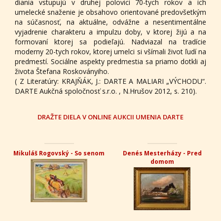
diania vstupujú v druhej polovici 70-tych rokov a ich
umelecké snaženie je obsahovo orientované predovšetkým
na súčasnosť, na aktuálne, odvážne a nesentimentálne
vyjadrenie charakteru a impulzu doby, v ktorej žijú a na
formovaní ktorej sa podieľajú. Nadviazal na tradície
moderny 20-tych rokov, ktorej umelci si všímali život ľudí na
predmestí. Sociálne aspekty predmestia sa priamo dotkli aj
života Štefana Roskoványiho.
( Z Literatúry: KRAJŇÁK, J.: DARTE A MALIARI „VÝCHODU“.
DARTE Aukčná spoločnosť s.r.o. , N.Hrušov 2012, s. 210).
DRAŽTE DIELA V ONLINE AUKCII UMENIA DARTE
Mikuláš Rogovský - So senom
Denés Mesterházy - Pred
domom