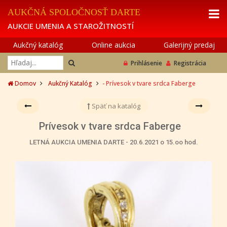
AUKČNÁ SPOLOČNOSŤ DARTE
AUKCIE UMENIA A STAROŽITNOSTÍ
Aukčný katalóg
Online aukcia
Galerijný predaj
Prihlásenie
Registrácia
Domov
Aukčný Katalóg
- Prívesok v tvare srdca Faberge
Späť na katalóg
Prívesok v tvare srdca Faberge
LETNÁ AUKCIA UMENIA DARTE - 20.6.2021 o 15.oo hod.