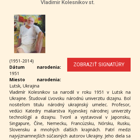
Vladimir Kolesnikov st.
(1951-2014)
ZOBRAZIŤ SIGNATÚRY
Dátum narodenia:
1951
Miesto narodenia:
Lutsk, Ukrajina
Vladimír Kolesnikov sa narodil v roku 1951 v Lutsk na
Ukrajine. Študoval Ľvovsku národnú univerzitu dizajnu. Bol
nositeľom titulu národný ukrajinský umelec. Profesor,
vedúci Katedry maliarstva Kyjevskej národnej univerzity
technológií a dizajnu. Tvoril a vystavoval v Japonsku,
Singapure, Číne, Nemecku, Francúzsku, Nórsku, Rusku,
Slovensku a mnohých ďalších krajinách. Patrí medzi
najvýznamnejších súčasných autorov Ukrajiny. Jeho diela sa