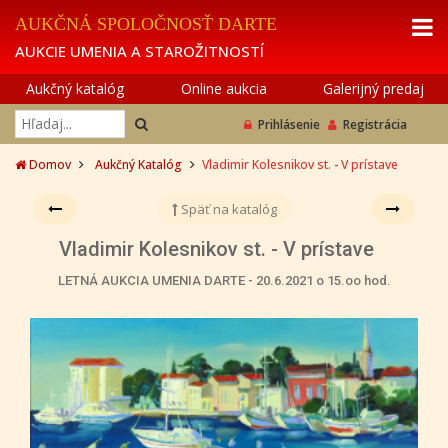
AUKČNÁ SPOLOČNOSŤ DARTE
AUKCIE UMENIA A STAROŽITNOSTÍ
Aukčný katalóg
Online aukcia
Galerijný predaj
Prihlásenie
Registrácia
Domov
Aukčný Katalóg
Vladimir Kolesnikov st. - V prístave
Späť na katalóg
Vladimir Kolesnikov st. - V prístave
LETNÁ AUKCIA UMENIA DARTE - 20.6.2021 o 15.oo hod.