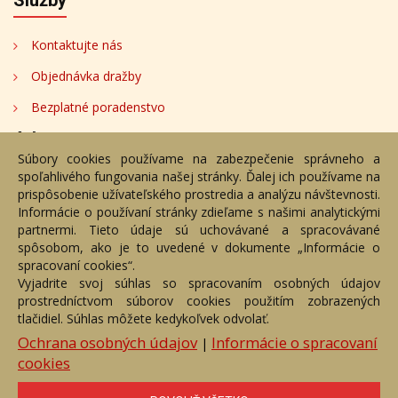
Služby
Kontaktujte nás
Objednávka dražby
Bezplatné poradenstvo
Adresa
Súbory cookies používame na zabezpečenie správneho a
spoľahlivého fungovania našej stránky. Ďalej ich používame na
Nižný Hrušov 333, 094 22, Slovenská republika
prispôsobenie užívateľského prostredia a analýzu návštevnosti.
Informácie o používaní stránky zdieľame s našimi analytickými
+421 905 356 921
partnermi. Tieto údaje sú uchovávané a spracovávané
+421 905 959 101
spôsobom, ako je to uvedené v dokumente „Informácie o
dartesro@dartesro.sk
spracovaní cookies“.
Vyjadrite svoj súhlas so spracovaním osobných údajov
prostredníctvom súborov cookies použitím zobrazených
tlačidiel. Súhlas môžete kedykoľvek odvolať.
Hlavná stránka
Aukčný katalóg
Objednávka dražby
Termíny aukcií
Online Aukcia
Ochrana osobných údajov
Informácie o spracovaní
|
cookies
DARTE AUKČNÁ SPOLOČNOSŤ s.r.o. © 2007 - 2026
Akékoľvek používanie obrazových a textových súčastí tejto stránky je
podmienené výslovným súhlasom jej vlastníka. Všetky práva sú