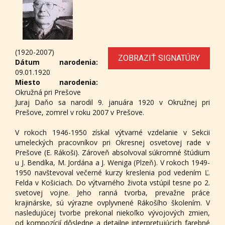
(1920-2007)
ZOBRAZIŤ SIGNATÚRY
Dátum narodenia:
09.01.1920
Miesto narodenia:
Okružná pri Prešove
Juraj Daňo sa narodil 9. januára 1920 v Okružnej pri
Prešove, zomrel v roku 2007 v Prešove.
V rokoch 1946-1950 získal výtvarné vzdelanie v Sekcii
umeleckých pracovníkov pri Okresnej osvetovej rade v
Prešove (E. Rákoši). Zároveň absolvoval súkromné štúdium
u J. Bendíka, M. Jordána a J. Weniga (Plzeň). V rokoch 1949-
1950 navštevoval večerné kurzy kreslenia pod vedením Ľ.
Felda v Košiciach. Do výtvarného života vstúpil tesne po 2.
svetovej vojne. Jeho ranná tvorba, prevažne práce
krajinárske, sú výrazne ovplyvnené Rákošího školením. V
nasledujúcej tvorbe prekonal niekoľko vývojových zmien,
od kompozícií dôsledne a detailne interpretujúcich farebné