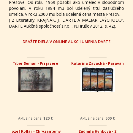
Prešove. Od roku 1969 pôsobil ako umelec v slobodnom
povolaní. V roku 1984 mu bol udelený titul zaslúžilého
umelca. V roku 2000 mu bola udelená cena mesta Prešov.
( Z Literatúry: KRAJŇÁK, J.: DARTE A MALIARI „VÝCHODU“.
DARTE Aukčná spoločnosť s.r.o. , N.Hrušov 2012, s. 42).
DRAŽTE DIELA V ONLINE AUKCII UMENIA DARTE
Tibor Seman - Pri jazere
Katarína Zavacká - Paraván
Aktuálna cena:
120 €
Aktuálna cena:
500 €
Jozef Kollár - Chryzantémy
Ľudmila Hynková - Z