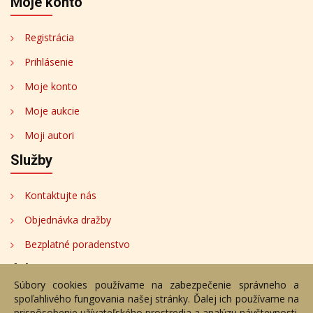
Moje konto
Registrácia
Prihlásenie
Moje konto
Moje aukcie
Moji autori
Služby
Kontaktujte nás
Objednávka dražby
Bezplatné poradenstvo
Adresa
Súbory cookies používame na zabezpečenie správneho a
spoľahlivého fungovania našej stránky. Ďalej ich používame na
Nižný Hrušov 333, 094 22, Slovenská republika
prispôsobenie užívateľského prostredia a analýzu návštevnosti.