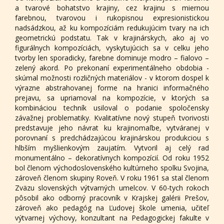
a tvarové bohatstvo krajiny, cez krajinu s miernou
farebnou, tvarovou i rukopisnou expresionistickou
nadsádzkou, až ku kompozíciám redukujúcim tvary na ich
geometrickú podstatu. Tak v krajinárskych, ako aj vo
figurálnych kompozíciách, vyskytujúcich sa v celku jeho
tvorby len sporadicky, farebne dominuje modro – fialovo –
zelený akord. Po prekonaní experimentálneho obdobia -
skúmal možnosti rozličných materiálov - v ktorom dospel k
výrazne abstrahovanej forme na hranici informačného
prejavu, sa upriamoval na kompozície, v ktorých sa
kombináciou techník usiloval o podanie spoločensky
závažnej problematiky. Kvalitatívne nový stupeň tvorivosti
predstavuje jeho návrat ku krajinomaľbe, vytváranej v
porovnaní s predchádzajúcou krajinárskou produkciou s
hlbším myšlienkovým zaujatím. Vytvoril aj celý rad
monumentálno – dekoratívnych kompozícií. Od roku 1952
bol členom východoslovenského kultúrneho spolku Svojina,
zároveň členom skupiny Roveň. V roku 1961 sa stal členom
Zväzu slovenských výtvarných umelcov. V 60-tych rokoch
pôsobil ako odborný pracovník v Krajskej galérii Prešov,
zároveň ako pedagóg na Ľudovej škole umenia, učiteľ
výtvarnej výchovy, konzultant na Pedagogickej fakulte v