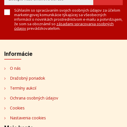
Súhlasím so spracúvaním svojich osobných údajov za účelom
marketingovej komunikácie týkajúcej sa všeobecných
informácií o novinkách prostredníctvom e-mailu a potvrdzujem,
že som sa oboznámil so
zásadami spracovania osobných
údajov
prevádzkovateľom.
Informácie
O nás
Dražobný poriadok
Termíny aukcií
Ochrana osobných údajov
Cookies
Nastavenia cookies