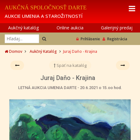
AUKČNÁ SPOLOČNOSŤ DARTE
AUKCIE UMENIA A STAROŽITNOSTÍ
Aukčný katalóg
Online aukcia
Galerijný predaj
Prihlásenie
Registrácia
Domov
Aukčný Katalóg
Juraj Daňo - Krajina
Späť na katalóg
Juraj Daňo - Krajina
LETNÁ AUKCIA UMENIA DARTE - 20.6.2021 o 15.oo hod.