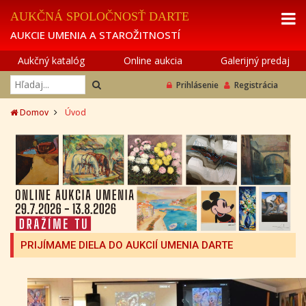
AUKČNÁ SPOLOČNOSŤ DARTE
AUKCIE UMENIA A STAROŽITNOSTÍ
Aukčný katalóg
Online aukcia
Galerijný predaj
Prihlásenie
Registrácia
Domov
Úvod
PRIJÍMAME DIELA DO AUKCIÍ UMENIA DARTE