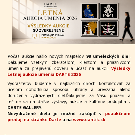
Počas aukcie našlo nových majiteľov
99 umeleckých diel
.
Ďakujeme všetkým zberateľom, klientom a priaznivcom
umenia za prejavenú dôveru a účasť na aukcii.
Výsledky
Letnej aukcie umenia DARTE 2026
Vydražiteľov budeme v najbližších dňoch kontaktovať za
účelom dohodnutia spôsobu úhrady a prevzatia alebo
doručenia vydražených diel.Ďakujeme za Vašu priazeň a
tešíme sa na ďalšie výstavy, aukcie a kultúrne podujatia v
DARTE GALLERY.
Nevydražené diela je možné zakúpiť v
poaukčnom
predaji na stránke Darte
a na
www.eantik.sk