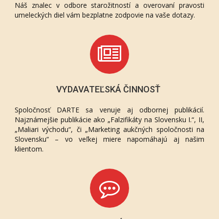
Náš znalec v odbore starožitností a overovaní pravosti
umeleckých diel vám bezplatne zodpovie na vaše dotazy.
VYDAVATEĽSKÁ ČINNOSŤ
Spoločnosť DARTE sa venuje aj odbornej publikácií.
Najznámejšie publikácie ako „Falzifikáty na Slovensku I.“, II,
„Maliari východu“, či „Marketing aukčných spoločnosti na
Slovensku“ – vo veľkej miere napomáhajú aj našim
klientom.