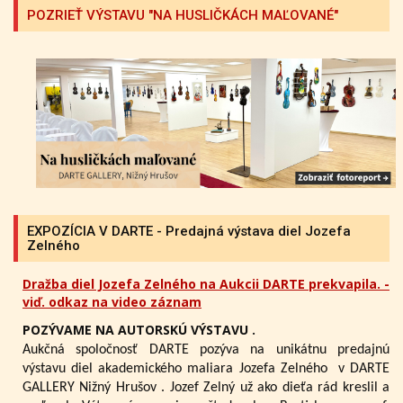
POZRIEŤ VÝSTAVU "NA HUSLIČKÁCH MAĽOVANÉ"
EXPOZÍCIA V DARTE - Predajná výstava diel Jozefa
Zelného
Dražba diel Jozefa Zelného na Aukcii DARTE prekvapila. -
viď. odkaz na video záznam
POZÝVAME NA AUTORSKÚ VÝSTAVU .
Aukčná spoločnosť DARTE pozýva na unikátnu predajnú
výstavu diel akademického maliara Jozefa Zelného
v DARTE
GALLERY Nižný Hrušov .
Jozef Zelný už ako dieťa rád kreslil a