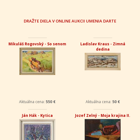
DRAŽTE DIELA V ONLINE AUKCII UMENIA DARTE
Mikuláš Rogovský - So senom
Ladislav Kraus - Zimná
dedina
Aktuálna cena:
550 €
Aktuálna cena:
50 €
Ján Hák - Kytica
Jozef Zelný - Moja krajina II.