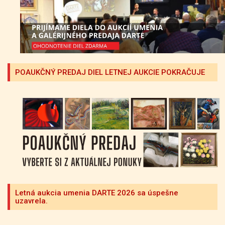
POAUKČNÝ PREDAJ DIEL LETNEJ AUKCIE POKRAČUJE
Letná aukcia umenia DARTE 2026 sa úspešne
uzavrela.