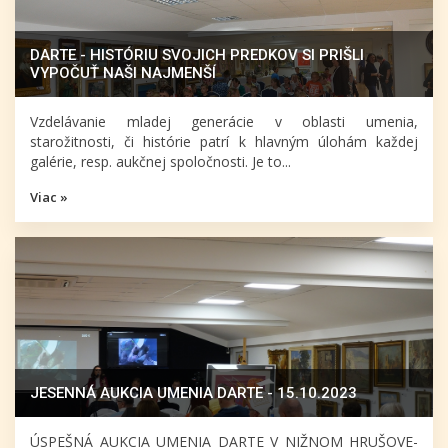
DARTE - HISTÓRIU SVOJICH PREDKOV SI PRIŠLI
VYPOČUŤ NAŠI NAJMENŠÍ
Vzdelávanie mladej generácie v oblasti umenia,
starožitnosti, či histórie patrí k hlavným úlohám každej
galérie, resp. aukčnej spoločnosti. Je to...
Viac »
JESENNÁ AUKCIA UMENIA DARTE - 15.10.2023
ÚSPEŠNÁ AUKCIA UMENIA DARTE V NIŽNOM HRUŠOVE-