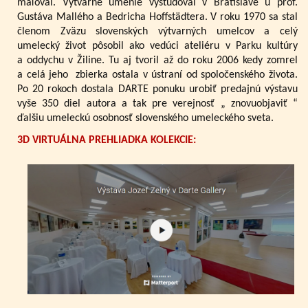
maľoval. Výtvarné umenie vyštudoval v Bratislave u prof.
Gustáva Mallého a Bedricha Hoffstädtera. V roku 1970 sa stal
členom Zväzu slovenských výtvarných umelcov a celý
umelecký život pôsobil ako vedúci ateliéru v Parku kultúry
a oddychu v Žiline. Tu aj tvoril až do roku 2006 kedy zomrel
a celá jeho zbierka ostala v ústraní od spoločenského života.
Po 20 rokoch dostala DARTE ponuku urobiť predajnú výstavu
vyše 350 diel autora a tak pre verejnosť „ znovuobjaviť “
ďalšiu umeleckú osobnosť slovenského umeleckého sveta.
3D VIRTUÁLNA PREHLIADKA KOLEKCIE: