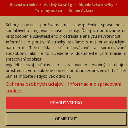
Hlavná stránka
Aukčný katalóg
Objednávka dražby
Termíny aukcií
Online Aukcia
DARTE AUKČNÁ SPOLOČNOSŤ s.r.o. © 2007 - 2026
Súbory cookies používame na zabezpečenie správneho a
Akékoľvek používanie obrazových a textových súčastí tejto stránky je
podmienené výslovným súhlasom jej vlastníka. Všetky práva sú
spoľahlivého fungovania našej stránky. Ďalej ich používame na
vyhradené.
prispôsobenie užívateľského prostredia a analýzu návštevnosti.
Informácie o používaní stránky zdieľame s našimi analytickými
partnermi. Tieto údaje sú uchovávané a spracovávané
spôsobom, ako je to uvedené v dokumente „Informácie o
spracovaní cookies“.
Vyjadrite svoj súhlas so spracovaním osobných údajov
prostredníctvom súborov cookies použitím zobrazených tlačidiel.
Súhlas môžete kedykoľvek odvolať.
Ochrana osobných údajov
Informácie o spracovaní
|
cookies
POVOLIŤ VŠETKO
ODMIETNUŤ