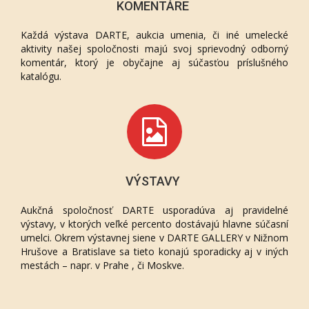
KOMENTÁRE
Každá výstava DARTE, aukcia umenia, či iné umelecké
aktivity našej spoločnosti majú svoj sprievodný odborný
komentár, ktorý je obyčajne aj súčasťou príslušného
katalógu.
VÝSTAVY
Aukčná spoločnosť DARTE usporadúva aj pravidelné
výstavy, v ktorých veľké percento dostávajú hlavne súčasní
umelci. Okrem výstavnej siene v DARTE GALLERY v Nižnom
Hrušove a Bratislave sa tieto konajú sporadicky aj v iných
mestách – napr. v Prahe , či Moskve.