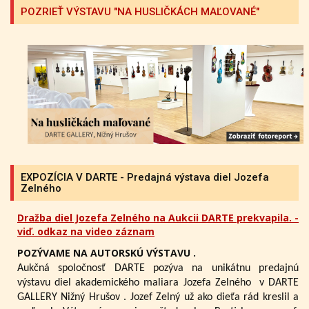
POZRIEŤ VÝSTAVU "NA HUSLIČKÁCH MAĽOVANÉ"
EXPOZÍCIA V DARTE - Predajná výstava diel Jozefa
Zelného
Dražba diel Jozefa Zelného na Aukcii DARTE prekvapila. -
viď. odkaz na video záznam
POZÝVAME NA AUTORSKÚ VÝSTAVU .
Aukčná spoločnosť DARTE pozýva na unikátnu predajnú
výstavu diel akademického maliara Jozefa Zelného
v DARTE
GALLERY Nižný Hrušov .
Jozef Zelný už ako dieťa rád kreslil a