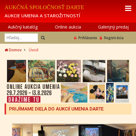
AUKČNÁ SPOLOČNOSŤ DARTE
AUKCIE UMENIA A STAROŽITNOSTÍ
Aukčný katalóg
Online aukcia
Galerijný predaj
Prihlásenie
Registrácia
Domov
Úvod
PRIJÍMAME DIELA DO AUKCIÍ UMENIA DARTE