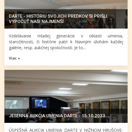
DARTE - HISTÓRIU SVOJICH PREDKOV SI PRIŠLI
VYPOČUŤ NAŠI NAJMENŠÍ
Vzdelávanie mladej generácie v oblasti umenia,
starožitnosti, či histórie patrí k hlavným úlohám každej
galérie, resp. aukčnej spoločnosti. Je to...
Viac »
JESENNÁ AUKCIA UMENIA DARTE - 15.10.2023
ÚSPEŠNÁ AUKCIA UMENIA DARTE V NIŽNOM HRUŠOVE-