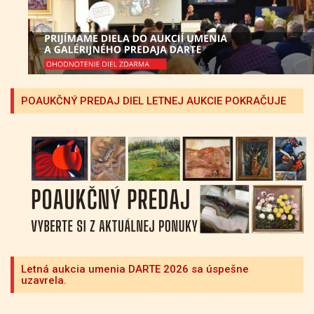
POAUKČNÝ PREDAJ DIEL LETNEJ AUKCIE POKRAČUJE
Letná aukcia umenia DARTE 2026 sa úspešne
uzavrela.