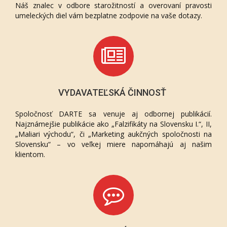
Náš znalec v odbore starožitností a overovaní pravosti
umeleckých diel vám bezplatne zodpovie na vaše dotazy.
VYDAVATEĽSKÁ ČINNOSŤ
Spoločnosť DARTE sa venuje aj odbornej publikácií.
Najznámejšie publikácie ako „Falzifikáty na Slovensku I.“, II,
„Maliari východu“, či „Marketing aukčných spoločnosti na
Slovensku“ – vo veľkej miere napomáhajú aj našim
klientom.