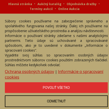
Hlavná stránka
Aukčný katalóg
Objednávka dražby
Termíny aukcií
Online Aukcia
DARTE AUKČNÁ SPOLOČNOSŤ s.r.o. © 2007 - 2026
Súbory cookies používame na zabezpečenie správneho a
Akékoľvek používanie obrazových a textových súčastí tejto stránky je
podmienené výslovným súhlasom jej vlastníka. Všetky práva sú
spoľahlivého fungovania našej stránky. Ďalej ich používame na
vyhradené.
prispôsobenie užívateľského prostredia a analýzu návštevnosti.
Informácie o používaní stránky zdieľame s našimi analytickými
partnermi. Tieto údaje sú uchovávané a spracovávané
spôsobom, ako je to uvedené v dokumente „Informácie o
spracovaní cookies“.
Vyjadrite svoj súhlas so spracovaním osobných údajov
prostredníctvom súborov cookies použitím zobrazených tlačidiel.
Súhlas môžete kedykoľvek odvolať.
Ochrana osobných údajov
Informácie o spracovaní
|
cookies
POVOLIŤ VŠETKO
ODMIETNUŤ