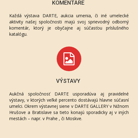
KOMENTÁRE
Každá výstava DARTE, aukcia umenia, či iné umelecké
aktivity našej spoločnosti majú svoj sprievodný odborný
komentár, ktorý je obyčajne aj súčasťou príslušného
katalógu.
VÝSTAVY
Aukčná spoločnosť DARTE usporadúva aj pravidelné
výstavy, v ktorých veľké percento dostávajú hlavne súčasní
umelci. Okrem výstavnej siene v DARTE GALLERY v Nižnom
Hrušove a Bratislave sa tieto konajú sporadicky aj v iných
mestách – napr. v Prahe , či Moskve.