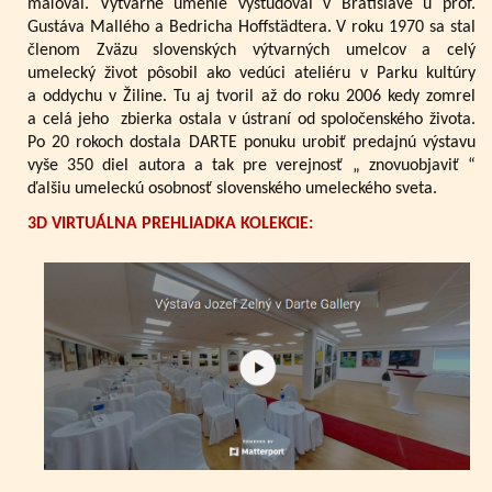
maľoval. Výtvarné umenie vyštudoval v Bratislave u prof.
Gustáva Mallého a Bedricha Hoffstädtera. V roku 1970 sa stal
členom Zväzu slovenských výtvarných umelcov a celý
umelecký život pôsobil ako vedúci ateliéru v Parku kultúry
a oddychu v Žiline. Tu aj tvoril až do roku 2006 kedy zomrel
a celá jeho zbierka ostala v ústraní od spoločenského života.
Po 20 rokoch dostala DARTE ponuku urobiť predajnú výstavu
vyše 350 diel autora a tak pre verejnosť „ znovuobjaviť “
ďalšiu umeleckú osobnosť slovenského umeleckého sveta.
3D VIRTUÁLNA PREHLIADKA KOLEKCIE: