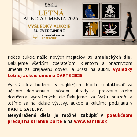
Počas aukcie našlo nových majiteľov
99 umeleckých diel
.
Ďakujeme všetkým zberateľom, klientom a priaznivcom
umenia za prejavenú dôveru a účasť na aukcii.
Výsledky
Letnej aukcie umenia DARTE 2026
Vydražiteľov budeme v najbližších dňoch kontaktovať za
účelom dohodnutia spôsobu úhrady a prevzatia alebo
doručenia vydražených diel.Ďakujeme za Vašu priazeň a
tešíme sa na ďalšie výstavy, aukcie a kultúrne podujatia v
DARTE GALLERY.
Nevydražené diela je možné zakúpiť v
poaukčnom
predaji na stránke Darte
a na
www.eantik.sk