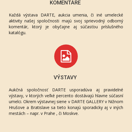
KOMENTÁRE
Každá výstava DARTE, aukcia umenia, či iné umelecké
aktivity našej spoločnosti majú svoj sprievodný odborný
komentár, ktorý je obyčajne aj súčasťou príslušného
katalógu.
VÝSTAVY
Aukčná spoločnosť DARTE usporadúva aj pravidelné
výstavy, v ktorých veľké percento dostávajú hlavne súčasní
umelci. Okrem výstavnej siene v DARTE GALLERY v Nižnom
Hrušove a Bratislave sa tieto konajú sporadicky aj v iných
mestách – napr. v Prahe , či Moskve.