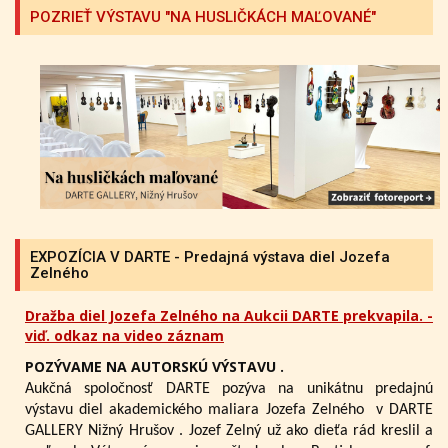
POZRIEŤ VÝSTAVU "NA HUSLIČKÁCH MAĽOVANÉ"
EXPOZÍCIA V DARTE - Predajná výstava diel Jozefa
Zelného
Dražba diel Jozefa Zelného na Aukcii DARTE prekvapila. -
viď. odkaz na video záznam
POZÝVAME NA AUTORSKÚ VÝSTAVU .
Aukčná spoločnosť DARTE pozýva na unikátnu predajnú
výstavu diel akademického maliara Jozefa Zelného
v DARTE
GALLERY Nižný Hrušov .
Jozef Zelný už ako dieťa rád kreslil a