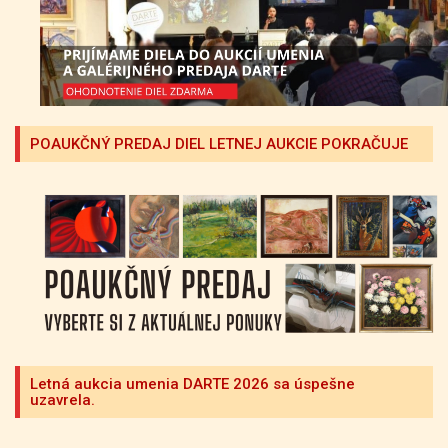
POAUKČNÝ PREDAJ DIEL LETNEJ AUKCIE POKRAČUJE
Letná aukcia umenia DARTE 2026 sa úspešne
uzavrela.