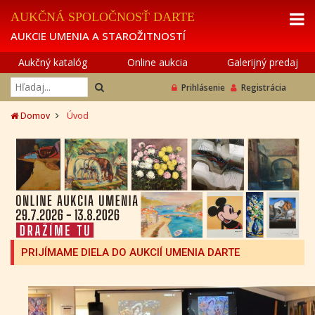
AUKČNÁ SPOLOČNOSŤ DARTE
AUKCIE UMENIA A STAROŽITNOSTÍ
Aukčný katalóg
Online aukcia
Galerijný predaj
Prihlásenie
Registrácia
Domov
Úvod
PRIJÍMAME DIELA DO AUKCIÍ UMENIA DARTE