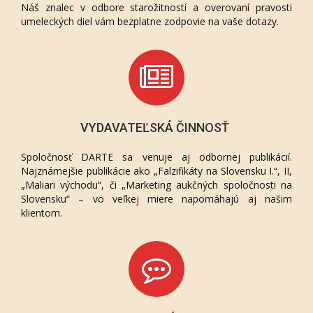
Náš znalec v odbore starožitností a overovaní pravosti
umeleckých diel vám bezplatne zodpovie na vaše dotazy.
VYDAVATEĽSKÁ ČINNOSŤ
Spoločnosť DARTE sa venuje aj odbornej publikácií.
Najznámejšie publikácie ako „Falzifikáty na Slovensku I.“, II,
„Maliari východu“, či „Marketing aukčných spoločnosti na
Slovensku“ – vo veľkej miere napomáhajú aj našim
klientom.