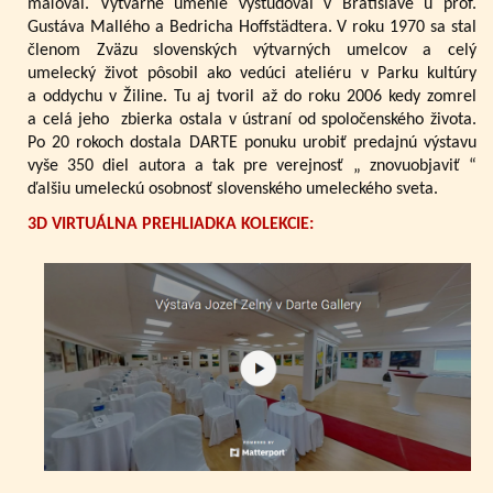
maľoval. Výtvarné umenie vyštudoval v Bratislave u prof.
Gustáva Mallého a Bedricha Hoffstädtera. V roku 1970 sa stal
členom Zväzu slovenských výtvarných umelcov a celý
umelecký život pôsobil ako vedúci ateliéru v Parku kultúry
a oddychu v Žiline. Tu aj tvoril až do roku 2006 kedy zomrel
a celá jeho zbierka ostala v ústraní od spoločenského života.
Po 20 rokoch dostala DARTE ponuku urobiť predajnú výstavu
vyše 350 diel autora a tak pre verejnosť „ znovuobjaviť “
ďalšiu umeleckú osobnosť slovenského umeleckého sveta.
3D VIRTUÁLNA PREHLIADKA KOLEKCIE: