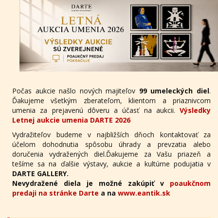
Počas aukcie našlo nových majiteľov
99 umeleckých diel
.
Ďakujeme všetkým zberateľom, klientom a priaznivcom
umenia za prejavenú dôveru a účasť na aukcii.
Výsledky
Letnej aukcie umenia DARTE 2026
Vydražiteľov budeme v najbližších dňoch kontaktovať za
účelom dohodnutia spôsobu úhrady a prevzatia alebo
doručenia vydražených diel.Ďakujeme za Vašu priazeň a
tešíme sa na ďalšie výstavy, aukcie a kultúrne podujatia v
DARTE GALLERY.
Nevydražené diela je možné zakúpiť v
poaukčnom
predaji na stránke Darte
a na
www.eantik.sk