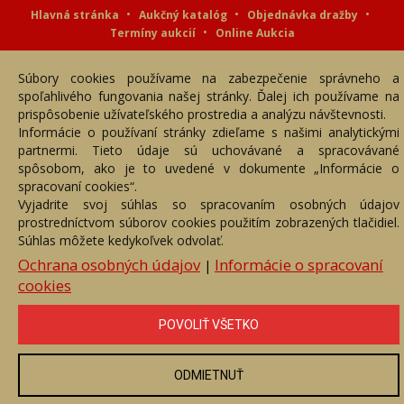
Hlavná stránka
Aukčný katalóg
Objednávka dražby
Termíny aukcií
Online Aukcia
DARTE AUKČNÁ SPOLOČNOSŤ s.r.o. © 2007 - 2026
Súbory cookies používame na zabezpečenie správneho a
Akékoľvek používanie obrazových a textových súčastí tejto stránky je
podmienené výslovným súhlasom jej vlastníka. Všetky práva sú
spoľahlivého fungovania našej stránky. Ďalej ich používame na
vyhradené.
prispôsobenie užívateľského prostredia a analýzu návštevnosti.
Informácie o používaní stránky zdieľame s našimi analytickými
partnermi. Tieto údaje sú uchovávané a spracovávané
spôsobom, ako je to uvedené v dokumente „Informácie o
spracovaní cookies“.
Vyjadrite svoj súhlas so spracovaním osobných údajov
prostredníctvom súborov cookies použitím zobrazených tlačidiel.
Súhlas môžete kedykoľvek odvolať.
Ochrana osobných údajov
Informácie o spracovaní
|
cookies
POVOLIŤ VŠETKO
ODMIETNUŤ