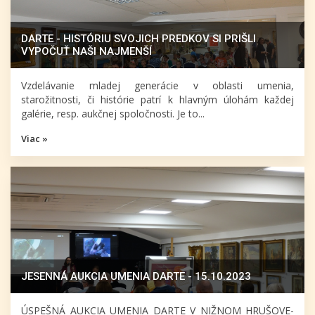
DARTE - HISTÓRIU SVOJICH PREDKOV SI PRIŠLI
VYPOČUŤ NAŠI NAJMENŠÍ
Vzdelávanie mladej generácie v oblasti umenia,
starožitnosti, či histórie patrí k hlavným úlohám každej
galérie, resp. aukčnej spoločnosti. Je to...
Viac »
JESENNÁ AUKCIA UMENIA DARTE - 15.10.2023
ÚSPEŠNÁ AUKCIA UMENIA DARTE V NIŽNOM HRUŠOVE-