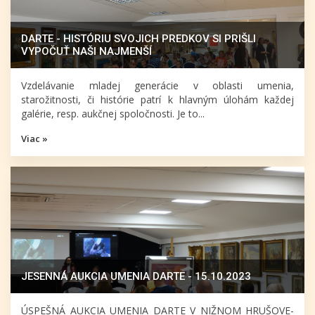
DARTE - HISTÓRIU SVOJICH PREDKOV SI PRIŠLI
VYPOČUŤ NAŠI NAJMENŠÍ
Vzdelávanie mladej generácie v oblasti umenia,
starožitnosti, či histórie patrí k hlavným úlohám každej
galérie, resp. aukčnej spoločnosti. Je to...
Viac »
JESENNÁ AUKCIA UMENIA DARTE - 15.10.2023
ÚSPEŠNÁ AUKCIA UMENIA DARTE V NIŽNOM HRUŠOVE-