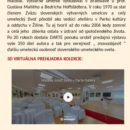
maľoval. Výtvarné umenie vyštudoval v Bratislave u prof.
Gustáva Mallého a Bedricha Hoffstädtera. V roku 1970 sa stal
členom Zväzu slovenských výtvarných umelcov a celý
umelecký život pôsobil ako vedúci ateliéru v Parku kultúry
a oddychu v Žiline. Tu aj tvoril až do roku 2006 kedy zomrel
a celá jeho zbierka ostala v ústraní od spoločenského života.
Po 20 rokoch dostala DARTE ponuku urobiť predajnú výstavu
vyše 350 diel autora a tak pre verejnosť „ znovuobjaviť “
ďalšiu umeleckú osobnosť slovenského umeleckého sveta.
3D VIRTUÁLNA PREHLIADKA KOLEKCIE: