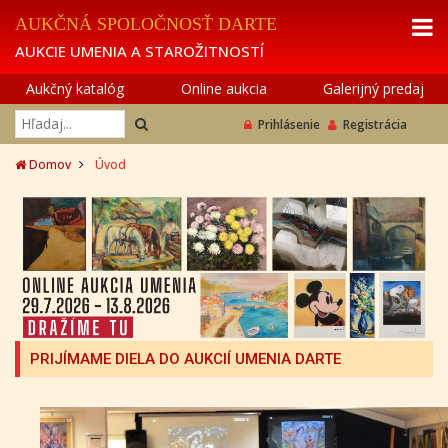
AUKČNÁ SPOLOČNOSŤ DARTE
AUKCIE UMENIA A STAROŽITNOSTÍ
Aukčný katalóg
Online aukcia
Galerijný predaj
Prihlásenie
Registrácia
Domov
Úvod
PRIJÍMAME DIELA DO AUKCIÍ UMENIA DARTE