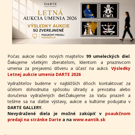
Počas aukcie našlo nových majiteľov
99 umeleckých diel
.
Ďakujeme všetkým zberateľom, klientom a priaznivcom
umenia za prejavenú dôveru a účasť na aukcii.
Výsledky
Letnej aukcie umenia DARTE 2026
Vydražiteľov budeme v najbližších dňoch kontaktovať za
účelom dohodnutia spôsobu úhrady a prevzatia alebo
doručenia vydražených diel.Ďakujeme za Vašu priazeň a
tešíme sa na ďalšie výstavy, aukcie a kultúrne podujatia v
DARTE GALLERY.
Nevydražené diela je možné zakúpiť v
poaukčnom
predaji na stránke Darte
a na
www.eantik.sk