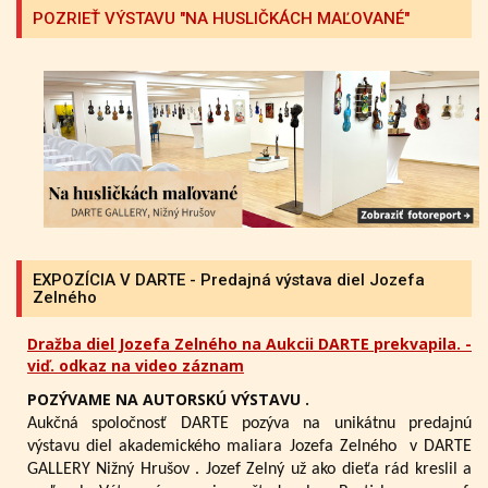
POZRIEŤ VÝSTAVU "NA HUSLIČKÁCH MAĽOVANÉ"
EXPOZÍCIA V DARTE - Predajná výstava diel Jozefa
Zelného
Dražba diel Jozefa Zelného na Aukcii DARTE prekvapila. -
viď. odkaz na video záznam
POZÝVAME NA AUTORSKÚ VÝSTAVU .
Aukčná spoločnosť DARTE pozýva na unikátnu predajnú
výstavu diel akademického maliara Jozefa Zelného
v DARTE
GALLERY Nižný Hrušov .
Jozef Zelný už ako dieťa rád kreslil a