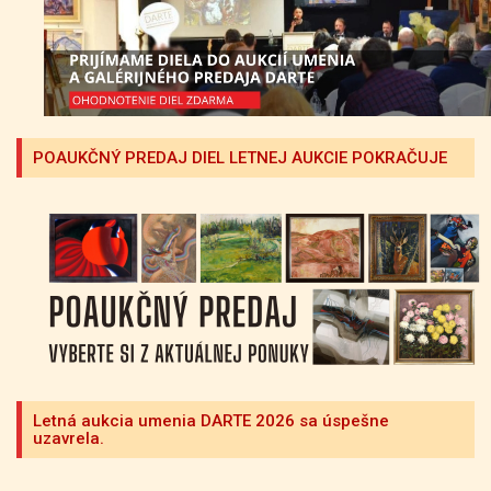
POAUKČNÝ PREDAJ DIEL LETNEJ AUKCIE POKRAČUJE
Letná aukcia umenia DARTE 2026 sa úspešne
uzavrela.