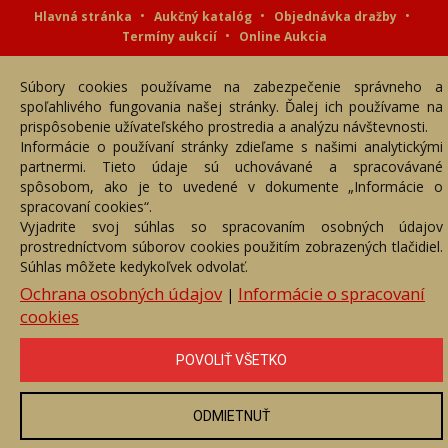
Hlavná stránka
Aukčný katalóg
Objednávka dražby
Termíny aukcií
Online Aukcia
DARTE AUKČNÁ SPOLOČNOSŤ s.r.o. © 2007 - 2026
Súbory cookies používame na zabezpečenie správneho a
Akékoľvek používanie obrazových a textových súčastí tejto stránky je
podmienené výslovným súhlasom jej vlastníka. Všetky práva sú
spoľahlivého fungovania našej stránky. Ďalej ich používame na
vyhradené.
prispôsobenie užívateľského prostredia a analýzu návštevnosti.
Informácie o používaní stránky zdieľame s našimi analytickými
partnermi. Tieto údaje sú uchovávané a spracovávané
spôsobom, ako je to uvedené v dokumente „Informácie o
spracovaní cookies“.
Vyjadrite svoj súhlas so spracovaním osobných údajov
prostredníctvom súborov cookies použitím zobrazených tlačidiel.
Súhlas môžete kedykoľvek odvolať.
Ochrana osobných údajov
Informácie o spracovaní
|
cookies
POVOLIŤ VŠETKO
ODMIETNUŤ