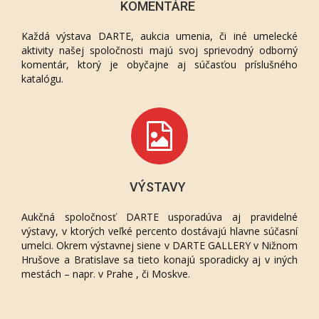
KOMENTÁRE
Každá výstava DARTE, aukcia umenia, či iné umelecké
aktivity našej spoločnosti majú svoj sprievodný odborný
komentár, ktorý je obyčajne aj súčasťou príslušného
katalógu.
VÝSTAVY
Aukčná spoločnosť DARTE usporadúva aj pravidelné
výstavy, v ktorých veľké percento dostávajú hlavne súčasní
umelci. Okrem výstavnej siene v DARTE GALLERY v Nižnom
Hrušove a Bratislave sa tieto konajú sporadicky aj v iných
mestách – napr. v Prahe , či Moskve.