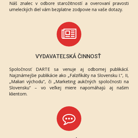
Náš znalec v odbore starožitností a overovaní pravosti
umeleckých diel vám bezplatne zodpovie na vaše dotazy.
VYDAVATEĽSKÁ ČINNOSŤ
Spoločnosť DARTE sa venuje aj odbornej publikácií.
Najznámejšie publikácie ako „Falzifikáty na Slovensku I.“, II,
„Maliari východu“, či „Marketing aukčných spoločnosti na
Slovensku“ – vo veľkej miere napomáhajú aj našim
klientom.