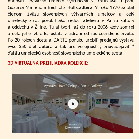
maľoval. Výtvarné umenie vyštudoval v Bratislave u prof.
Gustáva Mallého a Bedricha Hoffstädtera. V roku 1970 sa stal
členom Zväzu slovenských výtvarných umelcov a celý
umelecký život pôsobil ako vedúci ateliéru v Parku kultúry
a oddychu v Žiline. Tu aj tvoril až do roku 2006 kedy zomrel
a celá jeho zbierka ostala v ústraní od spoločenského života.
Po 20 rokoch dostala DARTE ponuku urobiť predajnú výstavu
vyše 350 diel autora a tak pre verejnosť „ znovuobjaviť “
ďalšiu umeleckú osobnosť slovenského umeleckého sveta.
3D VIRTUÁLNA PREHLIADKA KOLEKCIE: