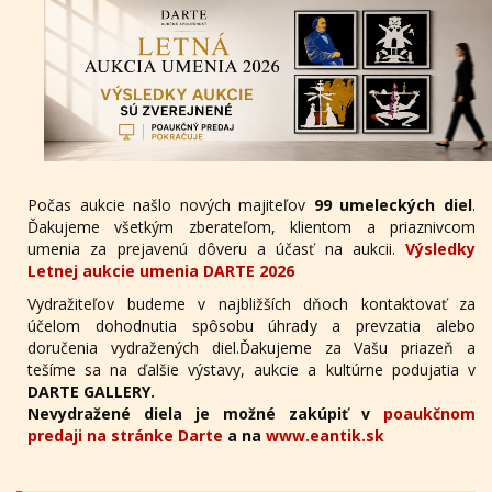
Počas aukcie našlo nových majiteľov
99 umeleckých diel
.
Ďakujeme všetkým zberateľom, klientom a priaznivcom
umenia za prejavenú dôveru a účasť na aukcii.
Výsledky
Letnej aukcie umenia DARTE 2026
Vydražiteľov budeme v najbližších dňoch kontaktovať za
účelom dohodnutia spôsobu úhrady a prevzatia alebo
doručenia vydražených diel.Ďakujeme za Vašu priazeň a
tešíme sa na ďalšie výstavy, aukcie a kultúrne podujatia v
DARTE GALLERY.
Nevydražené diela je možné zakúpiť v
poaukčnom
predaji na stránke Darte
a na
www.eantik.sk