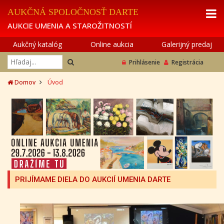
AUKČNÁ SPOLOČNOSŤ DARTE
AUKCIE UMENIA A STAROŽITNOSTÍ
Aukčný katalóg
Online aukcia
Galerijný predaj
Prihlásenie
Registrácia
Domov
Úvod
PRIJÍMAME DIELA DO AUKCIÍ UMENIA DARTE