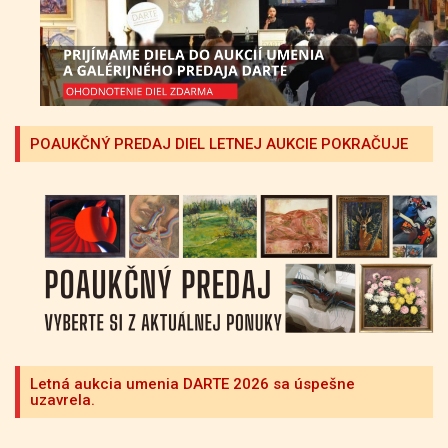
POAUKČNÝ PREDAJ DIEL LETNEJ AUKCIE POKRAČUJE
Letná aukcia umenia DARTE 2026 sa úspešne
uzavrela.