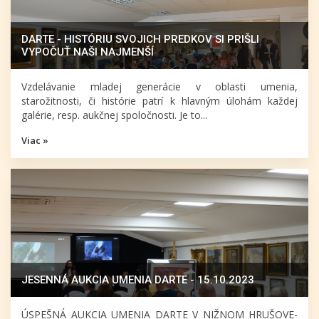
DARTE - HISTÓRIU SVOJICH PREDKOV SI PRIŠLI
VYPOČUŤ NAŠI NAJMENŠÍ
Vzdelávanie mladej generácie v oblasti umenia,
starožitnosti, či histórie patrí k hlavným úlohám každej
galérie, resp. aukčnej spoločnosti. Je to...
Viac »
JESENNÁ AUKCIA UMENIA DARTE - 15.10.2023
ÚSPEŠNÁ AUKCIA UMENIA DARTE V NIŽNOM HRUŠOVE-