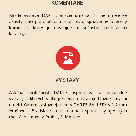
KOMENTÁRE
Každá výstava DARTE, aukcia umenia, či iné umelecké
aktivity našej spoločnosti majú svoj sprievodný odborný
komentár, ktorý je obyčajne aj súčasťou príslušného
katalógu.
VÝSTAVY
Aukčná spoločnosť DARTE usporadúva aj pravidelné
výstavy, v ktorých veľké percento dostávajú hlavne súčasní
umelci. Okrem výstavnej siene v DARTE GALLERY v Nižnom
Hrušove a Bratislave sa tieto konajú sporadicky aj v iných
mestách – napr. v Prahe , či Moskve.