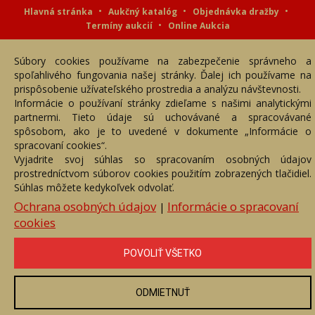
Hlavná stránka
Aukčný katalóg
Objednávka dražby
Termíny aukcií
Online Aukcia
DARTE AUKČNÁ SPOLOČNOSŤ s.r.o. © 2007 - 2026
Súbory cookies používame na zabezpečenie správneho a
Akékoľvek používanie obrazových a textových súčastí tejto stránky je
podmienené výslovným súhlasom jej vlastníka. Všetky práva sú
spoľahlivého fungovania našej stránky. Ďalej ich používame na
vyhradené.
prispôsobenie užívateľského prostredia a analýzu návštevnosti.
Informácie o používaní stránky zdieľame s našimi analytickými
partnermi. Tieto údaje sú uchovávané a spracovávané
spôsobom, ako je to uvedené v dokumente „Informácie o
spracovaní cookies“.
Vyjadrite svoj súhlas so spracovaním osobných údajov
prostredníctvom súborov cookies použitím zobrazených tlačidiel.
Súhlas môžete kedykoľvek odvolať.
Ochrana osobných údajov
Informácie o spracovaní
|
cookies
POVOLIŤ VŠETKO
ODMIETNUŤ