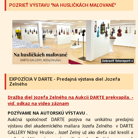
POZRIEŤ VÝSTAVU "NA HUSLIČKÁCH MAĽOVANÉ"
EXPOZÍCIA V DARTE - Predajná výstava diel Jozefa
Zelného
Dražba diel Jozefa Zelného na Aukcii DARTE prekvapila. -
viď. odkaz na video záznam
POZÝVAME NA AUTORSKÚ VÝSTAVU .
Aukčná spoločnosť DARTE pozýva na unikátnu predajnú
výstavu diel akademického maliara Jozefa Zelného
v DARTE
GALLERY Nižný Hrušov .
Jozef Zelný už ako dieťa rád kreslil a