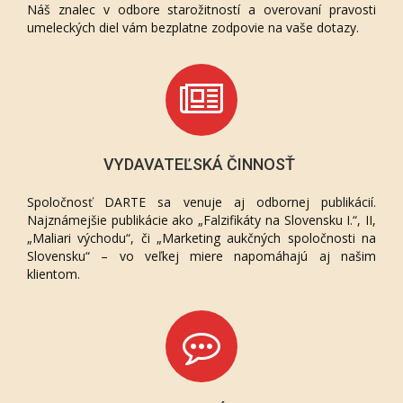
Náš znalec v odbore starožitností a overovaní pravosti
umeleckých diel vám bezplatne zodpovie na vaše dotazy.
VYDAVATEĽSKÁ ČINNOSŤ
Spoločnosť DARTE sa venuje aj odbornej publikácií.
Najznámejšie publikácie ako „Falzifikáty na Slovensku I.“, II,
„Maliari východu“, či „Marketing aukčných spoločnosti na
Slovensku“ – vo veľkej miere napomáhajú aj našim
klientom.