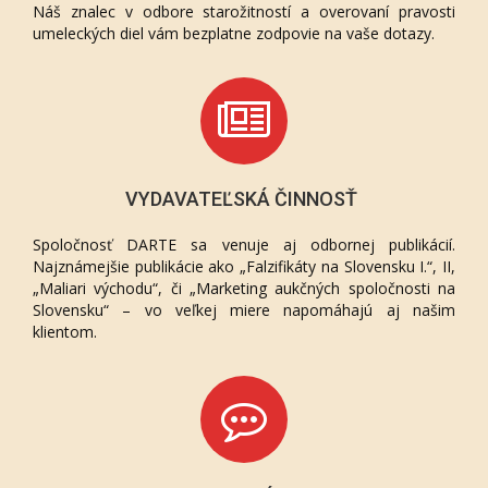
Náš znalec v odbore starožitností a overovaní pravosti
umeleckých diel vám bezplatne zodpovie na vaše dotazy.
VYDAVATEĽSKÁ ČINNOSŤ
Spoločnosť DARTE sa venuje aj odbornej publikácií.
Najznámejšie publikácie ako „Falzifikáty na Slovensku I.“, II,
„Maliari východu“, či „Marketing aukčných spoločnosti na
Slovensku“ – vo veľkej miere napomáhajú aj našim
klientom.