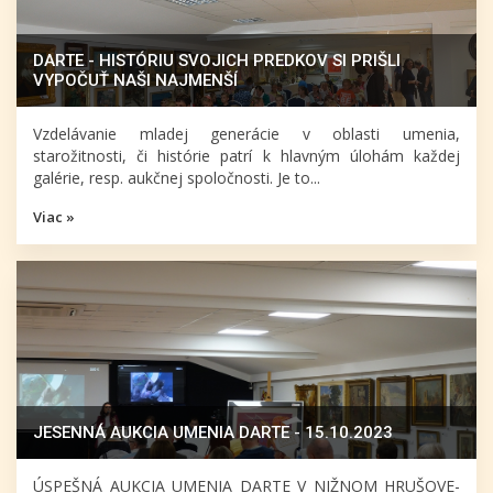
DARTE - HISTÓRIU SVOJICH PREDKOV SI PRIŠLI
VYPOČUŤ NAŠI NAJMENŠÍ
Vzdelávanie mladej generácie v oblasti umenia,
starožitnosti, či histórie patrí k hlavným úlohám každej
galérie, resp. aukčnej spoločnosti. Je to...
Viac »
JESENNÁ AUKCIA UMENIA DARTE - 15.10.2023
ÚSPEŠNÁ AUKCIA UMENIA DARTE V NIŽNOM HRUŠOVE-