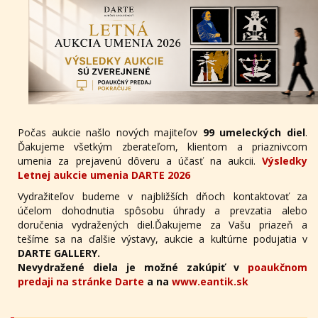
Počas aukcie našlo nových majiteľov
99 umeleckých diel
.
Ďakujeme všetkým zberateľom, klientom a priaznivcom
umenia za prejavenú dôveru a účasť na aukcii.
Výsledky
Letnej aukcie umenia DARTE 2026
Vydražiteľov budeme v najbližších dňoch kontaktovať za
účelom dohodnutia spôsobu úhrady a prevzatia alebo
doručenia vydražených diel.Ďakujeme za Vašu priazeň a
tešíme sa na ďalšie výstavy, aukcie a kultúrne podujatia v
DARTE GALLERY.
Nevydražené diela je možné zakúpiť v
poaukčnom
predaji na stránke Darte
a na
www.eantik.sk