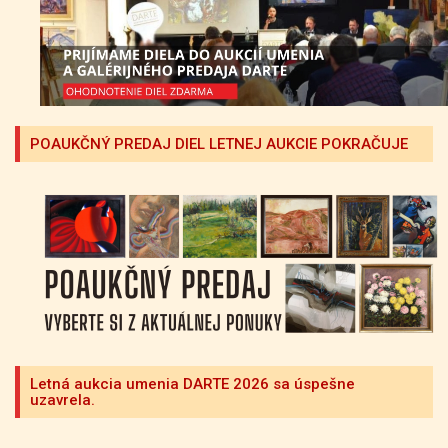
POAUKČNÝ PREDAJ DIEL LETNEJ AUKCIE POKRAČUJE
Letná aukcia umenia DARTE 2026 sa úspešne
uzavrela.