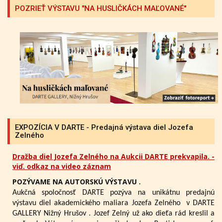
POZRIEŤ VÝSTAVU "NA HUSLIČKÁCH MAĽOVANÉ"
EXPOZÍCIA V DARTE - Predajná výstava diel Jozefa
Zelného
Dražba diel Jozefa Zelného na Aukcii DARTE prekvapila. -
viď. odkaz na video záznam
POZÝVAME NA AUTORSKÚ VÝSTAVU .
Aukčná spoločnosť DARTE pozýva na unikátnu predajnú
výstavu diel akademického maliara Jozefa Zelného
v DARTE
GALLERY Nižný Hrušov .
Jozef Zelný už ako dieťa rád kreslil a