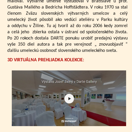
maľoval. Výtvarné umenie vyštudoval v Bratislave u prof.
Gustáva Mallého a Bedricha Hoffstädtera. V roku 1970 sa stal
členom Zväzu slovenských výtvarných umelcov a celý
umelecký život pôsobil ako vedúci ateliéru v Parku kultúry
a oddychu v Žiline. Tu aj tvoril až do roku 2006 kedy zomrel
a celá jeho zbierka ostala v ústraní od spoločenského života.
Po 20 rokoch dostala DARTE ponuku urobiť predajnú výstavu
vyše 350 diel autora a tak pre verejnosť „ znovuobjaviť “
ďalšiu umeleckú osobnosť slovenského umeleckého sveta.
3D VIRTUÁLNA PREHLIADKA KOLEKCIE: