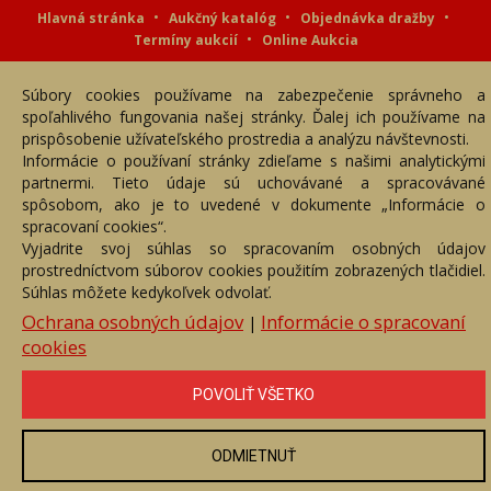
Hlavná stránka
Aukčný katalóg
Objednávka dražby
Termíny aukcií
Online Aukcia
DARTE AUKČNÁ SPOLOČNOSŤ s.r.o. © 2007 - 2026
Súbory cookies používame na zabezpečenie správneho a
Akékoľvek používanie obrazových a textových súčastí tejto stránky je
podmienené výslovným súhlasom jej vlastníka. Všetky práva sú
spoľahlivého fungovania našej stránky. Ďalej ich používame na
vyhradené.
prispôsobenie užívateľského prostredia a analýzu návštevnosti.
Informácie o používaní stránky zdieľame s našimi analytickými
partnermi. Tieto údaje sú uchovávané a spracovávané
spôsobom, ako je to uvedené v dokumente „Informácie o
spracovaní cookies“.
Vyjadrite svoj súhlas so spracovaním osobných údajov
prostredníctvom súborov cookies použitím zobrazených tlačidiel.
Súhlas môžete kedykoľvek odvolať.
Ochrana osobných údajov
Informácie o spracovaní
|
cookies
POVOLIŤ VŠETKO
ODMIETNUŤ