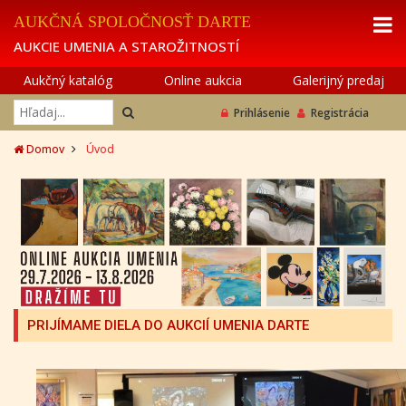
AUKČNÁ SPOLOČNOSŤ DARTE
AUKCIE UMENIA A STAROŽITNOSTÍ
Aukčný katalóg
Online aukcia
Galerijný predaj
Prihlásenie
Registrácia
Domov
Úvod
PRIJÍMAME DIELA DO AUKCIÍ UMENIA DARTE