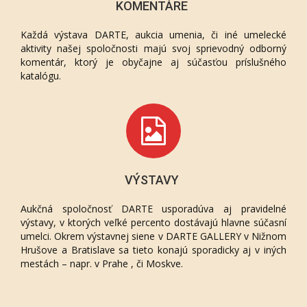
KOMENTÁRE
Každá výstava DARTE, aukcia umenia, či iné umelecké
aktivity našej spoločnosti majú svoj sprievodný odborný
komentár, ktorý je obyčajne aj súčasťou príslušného
katalógu.
VÝSTAVY
Aukčná spoločnosť DARTE usporadúva aj pravidelné
výstavy, v ktorých veľké percento dostávajú hlavne súčasní
umelci. Okrem výstavnej siene v DARTE GALLERY v Nižnom
Hrušove a Bratislave sa tieto konajú sporadicky aj v iných
mestách – napr. v Prahe , či Moskve.