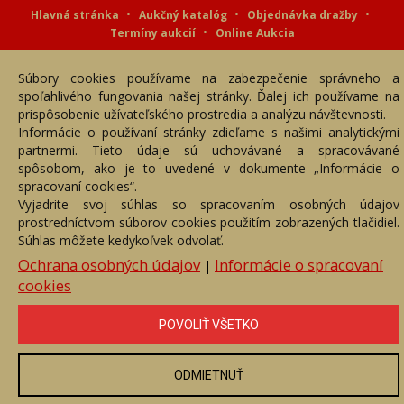
Hlavná stránka
Aukčný katalóg
Objednávka dražby
Termíny aukcií
Online Aukcia
DARTE AUKČNÁ SPOLOČNOSŤ s.r.o. © 2007 - 2026
Súbory cookies používame na zabezpečenie správneho a
Akékoľvek používanie obrazových a textových súčastí tejto stránky je
podmienené výslovným súhlasom jej vlastníka. Všetky práva sú
spoľahlivého fungovania našej stránky. Ďalej ich používame na
vyhradené.
prispôsobenie užívateľského prostredia a analýzu návštevnosti.
Informácie o používaní stránky zdieľame s našimi analytickými
partnermi. Tieto údaje sú uchovávané a spracovávané
spôsobom, ako je to uvedené v dokumente „Informácie o
spracovaní cookies“.
Vyjadrite svoj súhlas so spracovaním osobných údajov
prostredníctvom súborov cookies použitím zobrazených tlačidiel.
Súhlas môžete kedykoľvek odvolať.
Ochrana osobných údajov
Informácie o spracovaní
|
cookies
POVOLIŤ VŠETKO
ODMIETNUŤ