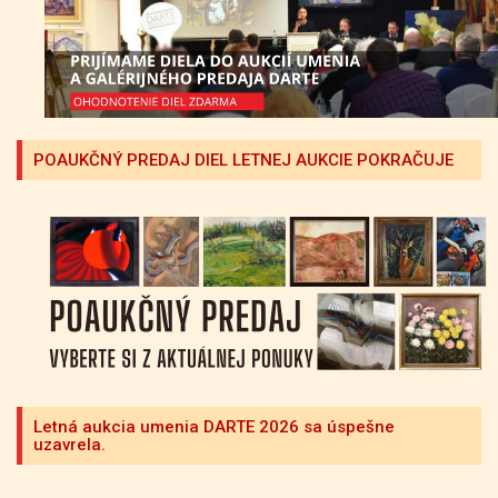
POAUKČNÝ PREDAJ DIEL LETNEJ AUKCIE POKRAČUJE
Letná aukcia umenia DARTE 2026 sa úspešne
uzavrela.