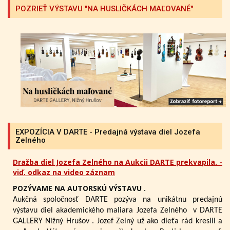
POZRIEŤ VÝSTAVU "NA HUSLIČKÁCH MAĽOVANÉ"
EXPOZÍCIA V DARTE - Predajná výstava diel Jozefa
Zelného
Dražba diel Jozefa Zelného na Aukcii DARTE prekvapila. -
viď. odkaz na video záznam
POZÝVAME NA AUTORSKÚ VÝSTAVU .
Aukčná spoločnosť DARTE pozýva na unikátnu predajnú
výstavu diel akademického maliara Jozefa Zelného
v DARTE
GALLERY Nižný Hrušov .
Jozef Zelný už ako dieťa rád kreslil a