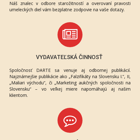
Náš znalec v odbore starožitností a overovaní pravosti
umeleckých diel vám bezplatne zodpovie na vaše dotazy.
VYDAVATEĽSKÁ ČINNOSŤ
Spoločnosť DARTE sa venuje aj odbornej publikácií.
Najznámejšie publikácie ako „Falzifikáty na Slovensku I.“, II,
„Maliari východu“, či „Marketing aukčných spoločnosti na
Slovensku“ – vo veľkej miere napomáhajú aj našim
klientom.