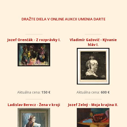
DRAŽTE DIELA V ONLINE AUKCII UMENIA DARTE
Jozef Orenčák - Z rozprávky I.
Vladimír Gažovič - Kývanie
hláv I.
Aktuálna cena:
150 €
Aktuálna cena:
600 €
Ladislav Berecz - Žena v kroji
Jozef Zelný - Moja krajina II.