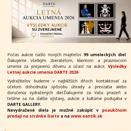
Počas aukcie našlo nových majiteľov
99 umeleckých diel
.
Ďakujeme všetkým zberateľom, klientom a priaznivcom
umenia za prejavenú dôveru a účasť na aukcii.
Výsledky
Letnej aukcie umenia DARTE 2026
Vydražiteľov budeme v najbližších dňoch kontaktovať za
účelom dohodnutia spôsobu úhrady a prevzatia alebo
doručenia vydražených diel.Ďakujeme za Vašu priazeň a
tešíme sa na ďalšie výstavy, aukcie a kultúrne podujatia v
DARTE GALLERY.
Nevydražené diela je možné zakúpiť v
poaukčnom
predaji na stránke Darte
a na
www.eantik.sk