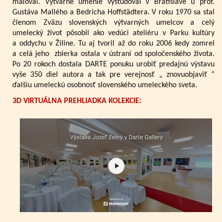
maľoval. Výtvarné umenie vyštudoval v Bratislave u prof.
Gustáva Mallého a Bedricha Hoffstädtera. V roku 1970 sa stal
členom Zväzu slovenských výtvarných umelcov a celý
umelecký život pôsobil ako vedúci ateliéru v Parku kultúry
a oddychu v Žiline. Tu aj tvoril až do roku 2006 kedy zomrel
a celá jeho zbierka ostala v ústraní od spoločenského života.
Po 20 rokoch dostala DARTE ponuku urobiť predajnú výstavu
vyše 350 diel autora a tak pre verejnosť „ znovuobjaviť “
ďalšiu umeleckú osobnosť slovenského umeleckého sveta.
3D VIRTUÁLNA PREHLIADKA KOLEKCIE: