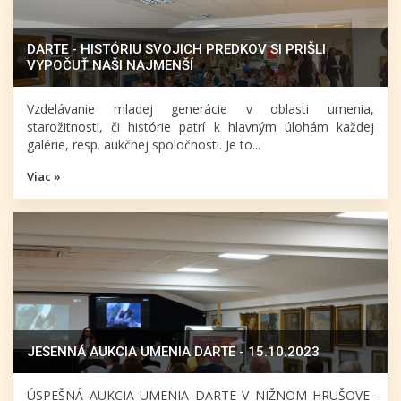
DARTE - HISTÓRIU SVOJICH PREDKOV SI PRIŠLI
VYPOČUŤ NAŠI NAJMENŠÍ
Vzdelávanie mladej generácie v oblasti umenia,
starožitnosti, či histórie patrí k hlavným úlohám každej
galérie, resp. aukčnej spoločnosti. Je to...
Viac »
JESENNÁ AUKCIA UMENIA DARTE - 15.10.2023
ÚSPEŠNÁ AUKCIA UMENIA DARTE V NIŽNOM HRUŠOVE-