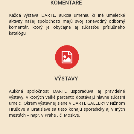
KOMENTÁRE
Každá výstava DARTE, aukcia umenia, či iné umelecké
aktivity našej spoločnosti majú svoj sprievodný odborný
komentár, ktorý je obyčajne aj súčasťou príslušného
katalógu.
VÝSTAVY
Aukčná spoločnosť DARTE usporadúva aj pravidelné
výstavy, v ktorých veľké percento dostávajú hlavne súčasní
umelci. Okrem výstavnej siene v DARTE GALLERY v Nižnom
Hrušove a Bratislave sa tieto konajú sporadicky aj v iných
mestách – napr. v Prahe , či Moskve.