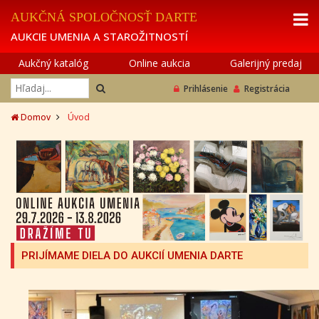
AUKČNÁ SPOLOČNOSŤ DARTE
AUKCIE UMENIA A STAROŽITNOSTÍ
Aukčný katalóg
Online aukcia
Galerijný predaj
Prihlásenie
Registrácia
Domov
Úvod
PRIJÍMAME DIELA DO AUKCIÍ UMENIA DARTE