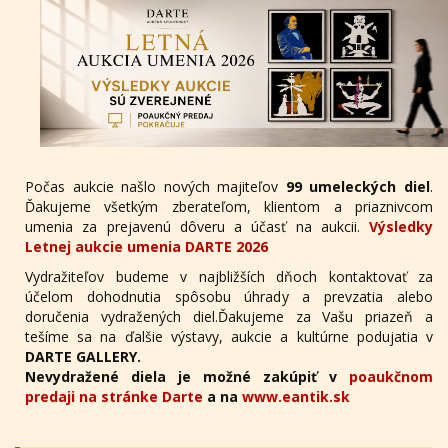
Počas aukcie našlo nových majiteľov
99 umeleckých diel
.
Ďakujeme všetkým zberateľom, klientom a priaznivcom
umenia za prejavenú dôveru a účasť na aukcii.
Výsledky
Letnej aukcie umenia DARTE 2026
Vydražiteľov budeme v najbližších dňoch kontaktovať za
účelom dohodnutia spôsobu úhrady a prevzatia alebo
doručenia vydražených diel.Ďakujeme za Vašu priazeň a
tešíme sa na ďalšie výstavy, aukcie a kultúrne podujatia v
DARTE GALLERY.
Nevydražené diela je možné zakúpiť v
poaukčnom
predaji na stránke Darte
a na
www.eantik.sk