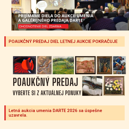
POAUKČNÝ PREDAJ DIEL LETNEJ AUKCIE POKRAČUJE
Letná aukcia umenia DARTE 2026 sa úspešne
uzavrela.