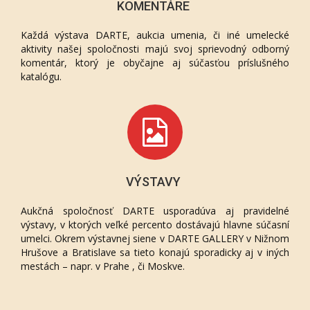
KOMENTÁRE
Každá výstava DARTE, aukcia umenia, či iné umelecké
aktivity našej spoločnosti majú svoj sprievodný odborný
komentár, ktorý je obyčajne aj súčasťou príslušného
katalógu.
VÝSTAVY
Aukčná spoločnosť DARTE usporadúva aj pravidelné
výstavy, v ktorých veľké percento dostávajú hlavne súčasní
umelci. Okrem výstavnej siene v DARTE GALLERY v Nižnom
Hrušove a Bratislave sa tieto konajú sporadicky aj v iných
mestách – napr. v Prahe , či Moskve.