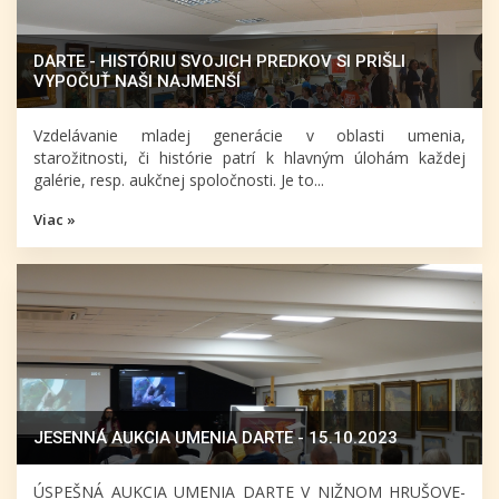
DARTE - HISTÓRIU SVOJICH PREDKOV SI PRIŠLI
VYPOČUŤ NAŠI NAJMENŠÍ
Vzdelávanie mladej generácie v oblasti umenia,
starožitnosti, či histórie patrí k hlavným úlohám každej
galérie, resp. aukčnej spoločnosti. Je to...
Viac »
JESENNÁ AUKCIA UMENIA DARTE - 15.10.2023
ÚSPEŠNÁ AUKCIA UMENIA DARTE V NIŽNOM HRUŠOVE-