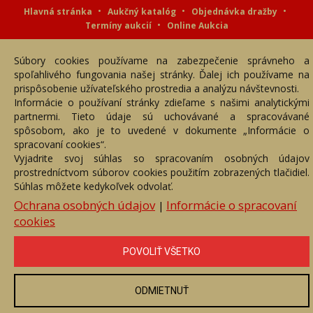
Hlavná stránka
Aukčný katalóg
Objednávka dražby
Termíny aukcií
Online Aukcia
DARTE AUKČNÁ SPOLOČNOSŤ s.r.o. © 2007 - 2026
Súbory cookies používame na zabezpečenie správneho a
Akékoľvek používanie obrazových a textových súčastí tejto stránky je
podmienené výslovným súhlasom jej vlastníka. Všetky práva sú
spoľahlivého fungovania našej stránky. Ďalej ich používame na
vyhradené.
prispôsobenie užívateľského prostredia a analýzu návštevnosti.
Informácie o používaní stránky zdieľame s našimi analytickými
partnermi. Tieto údaje sú uchovávané a spracovávané
spôsobom, ako je to uvedené v dokumente „Informácie o
spracovaní cookies“.
Vyjadrite svoj súhlas so spracovaním osobných údajov
prostredníctvom súborov cookies použitím zobrazených tlačidiel.
Súhlas môžete kedykoľvek odvolať.
Ochrana osobných údajov
Informácie o spracovaní
|
cookies
POVOLIŤ VŠETKO
ODMIETNUŤ