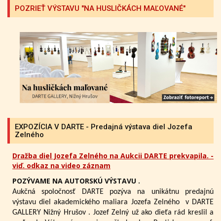
POZRIEŤ VÝSTAVU "NA HUSLIČKÁCH MAĽOVANÉ"
EXPOZÍCIA V DARTE - Predajná výstava diel Jozefa
Zelného
Dražba diel Jozefa Zelného na Aukcii DARTE prekvapila. -
viď. odkaz na video záznam
POZÝVAME NA AUTORSKÚ VÝSTAVU .
Aukčná spoločnosť DARTE pozýva na unikátnu predajnú
výstavu diel akademického maliara Jozefa Zelného
v DARTE
GALLERY Nižný Hrušov .
Jozef Zelný už ako dieťa rád kreslil a