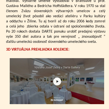
maľoval. Výtvarné umenie vyštudoval v Bratislave u prof.
Gustáva Mallého a Bedricha Hoffstädtera. V roku 1970 sa stal
členom Zväzu slovenských výtvarných umelcov a celý
umelecký život pôsobil ako vedúci ateliéru v Parku kultúry
a oddychu v Žiline. Tu aj tvoril až do roku 2006 kedy zomrel
a celá jeho zbierka ostala v ústraní od spoločenského života.
Po 20 rokoch dostala DARTE ponuku urobiť predajnú výstavu
vyše 350 diel autora a tak pre verejnosť „ znovuobjaviť “
ďalšiu umeleckú osobnosť slovenského umeleckého sveta.
3D VIRTUÁLNA PREHLIADKA KOLEKCIE: