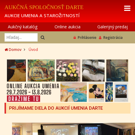
AUKČNÁ SPOLOČNOSŤ DARTE
AUKCIE UMENIA A STAROŽITNOSTÍ
Aukčný katalóg
Online aukcia
Galerijný predaj
Prihlásenie
Registrácia
Domov
Úvod
PRIJÍMAME DIELA DO AUKCIÍ UMENIA DARTE