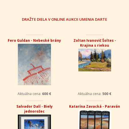
DRAŽTE DIELA V ONLINE AUKCII UMENIA DARTE
Fero Guldan - Nebeské brány
Zoltan Ivanovič Šoltes -
Krajina s riekou
Aktuálna cena:
600 €
Aktuálna cena:
500 €
Salvador Dalí - Biely
Katarína Zavacká - Paraván
jednorožec