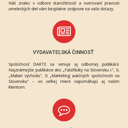
Náš znalec v odbore starožitností a overovaní pravosti
umeleckých diel vám bezplatne zodpovie na vaše dotazy.
VYDAVATEĽSKÁ ČINNOSŤ
Spoločnosť DARTE sa venuje aj odbornej publikácií.
Najznámejšie publikácie ako „Falzifikáty na Slovensku I.“, II,
„Maliari východu“, či „Marketing aukčných spoločnosti na
Slovensku“ – vo veľkej miere napomáhajú aj našim
klientom.