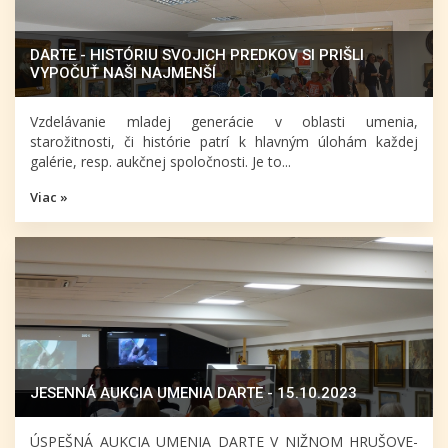
DARTE - HISTÓRIU SVOJICH PREDKOV SI PRIŠLI
VYPOČUŤ NAŠI NAJMENŠÍ
Vzdelávanie mladej generácie v oblasti umenia,
starožitnosti, či histórie patrí k hlavným úlohám každej
galérie, resp. aukčnej spoločnosti. Je to...
Viac »
JESENNÁ AUKCIA UMENIA DARTE - 15.10.2023
ÚSPEŠNÁ AUKCIA UMENIA DARTE V NIŽNOM HRUŠOVE-