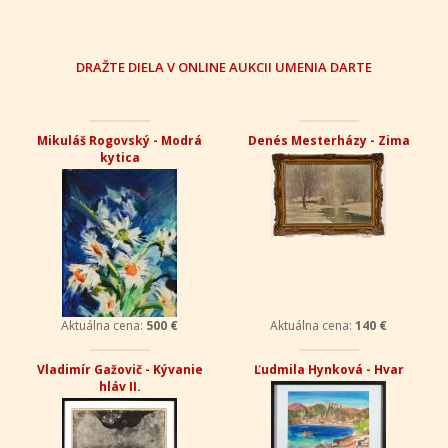
DRAŽTE DIELA V ONLINE AUKCII UMENIA DARTE
Mikuláš Rogovský - Modrá
Denés Mesterházy - Zima
kytica
Aktuálna cena:
500 €
Aktuálna cena:
140 €
Vladimír Gažovič - Kývanie
Ľudmila Hynková - Hvar
hláv II.