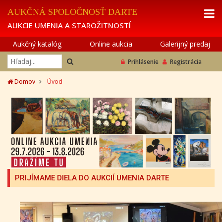
AUKČNÁ SPOLOČNOSŤ DARTE
AUKCIE UMENIA A STAROŽITNOSTÍ
Aukčný katalóg
Online aukcia
Galerijný predaj
Prihlásenie
Registrácia
Domov
Úvod
PRIJÍMAME DIELA DO AUKCIÍ UMENIA DARTE