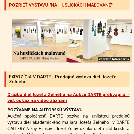
POZRIEŤ VÝSTAVU "NA HUSLIČKÁCH MAĽOVANÉ"
EXPOZÍCIA V DARTE - Predajná výstava diel Jozefa
Zelného
Dražba diel Jozefa Zelného na Aukcii DARTE prekvapila. -
viď. odkaz na video záznam
POZÝVAME NA AUTORSKÚ VÝSTAVU .
Aukčná spoločnosť DARTE pozýva na unikátnu predajnú
výstavu diel akademického maliara Jozefa Zelného
v DARTE
GALLERY Nižný Hrušov .
Jozef Zelný už ako dieťa rád kreslil a