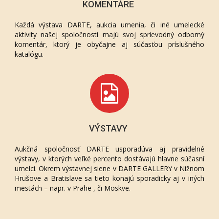
KOMENTÁRE
Každá výstava DARTE, aukcia umenia, či iné umelecké
aktivity našej spoločnosti majú svoj sprievodný odborný
komentár, ktorý je obyčajne aj súčasťou príslušného
katalógu.
VÝSTAVY
Aukčná spoločnosť DARTE usporadúva aj pravidelné
výstavy, v ktorých veľké percento dostávajú hlavne súčasní
umelci. Okrem výstavnej siene v DARTE GALLERY v Nižnom
Hrušove a Bratislave sa tieto konajú sporadicky aj v iných
mestách – napr. v Prahe , či Moskve.