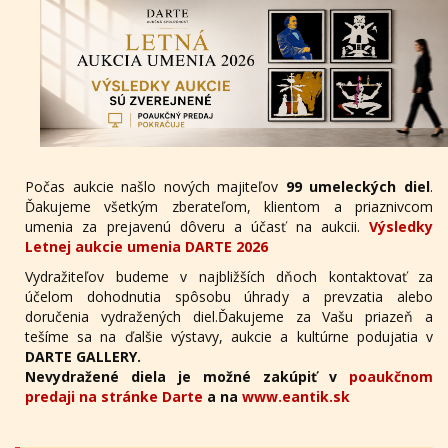
Počas aukcie našlo nových majiteľov
99 umeleckých diel
.
Ďakujeme všetkým zberateľom, klientom a priaznivcom
umenia za prejavenú dôveru a účasť na aukcii.
Výsledky
Letnej aukcie umenia DARTE 2026
Vydražiteľov budeme v najbližších dňoch kontaktovať za
účelom dohodnutia spôsobu úhrady a prevzatia alebo
doručenia vydražených diel.Ďakujeme za Vašu priazeň a
tešíme sa na ďalšie výstavy, aukcie a kultúrne podujatia v
DARTE GALLERY.
Nevydražené diela je možné zakúpiť v
poaukčnom
predaji na stránke Darte
a na
www.eantik.sk