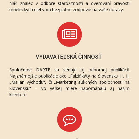
Náš znalec v odbore starožitností a overovaní pravosti
umeleckých diel vám bezplatne zodpovie na vaše dotazy.
VYDAVATEĽSKÁ ČINNOSŤ
Spoločnosť DARTE sa venuje aj odbornej publikácií.
Najznámejšie publikácie ako „Falzifikáty na Slovensku I.“, II,
„Maliari východu“, či „Marketing aukčných spoločnosti na
Slovensku“ – vo veľkej miere napomáhajú aj našim
klientom.