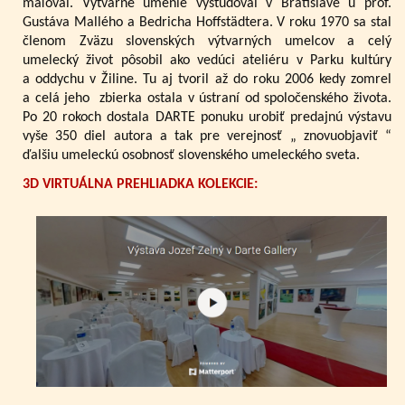
maľoval. Výtvarné umenie vyštudoval v Bratislave u prof.
Gustáva Mallého a Bedricha Hoffstädtera. V roku 1970 sa stal
členom Zväzu slovenských výtvarných umelcov a celý
umelecký život pôsobil ako vedúci ateliéru v Parku kultúry
a oddychu v Žiline. Tu aj tvoril až do roku 2006 kedy zomrel
a celá jeho zbierka ostala v ústraní od spoločenského života.
Po 20 rokoch dostala DARTE ponuku urobiť predajnú výstavu
vyše 350 diel autora a tak pre verejnosť „ znovuobjaviť “
ďalšiu umeleckú osobnosť slovenského umeleckého sveta.
3D VIRTUÁLNA PREHLIADKA KOLEKCIE: