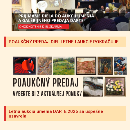
POAUKČNÝ PREDAJ DIEL LETNEJ AUKCIE POKRAČUJE
Letná aukcia umenia DARTE 2026 sa úspešne
uzavrela.