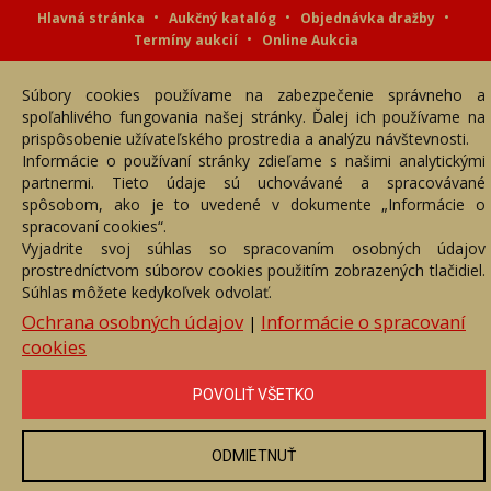
Hlavná stránka
Aukčný katalóg
Objednávka dražby
Termíny aukcií
Online Aukcia
DARTE AUKČNÁ SPOLOČNOSŤ s.r.o. © 2007 - 2026
Súbory cookies používame na zabezpečenie správneho a
Akékoľvek používanie obrazových a textových súčastí tejto stránky je
podmienené výslovným súhlasom jej vlastníka. Všetky práva sú
spoľahlivého fungovania našej stránky. Ďalej ich používame na
vyhradené.
prispôsobenie užívateľského prostredia a analýzu návštevnosti.
Informácie o používaní stránky zdieľame s našimi analytickými
partnermi. Tieto údaje sú uchovávané a spracovávané
spôsobom, ako je to uvedené v dokumente „Informácie o
spracovaní cookies“.
Vyjadrite svoj súhlas so spracovaním osobných údajov
prostredníctvom súborov cookies použitím zobrazených tlačidiel.
Súhlas môžete kedykoľvek odvolať.
Ochrana osobných údajov
Informácie o spracovaní
|
cookies
POVOLIŤ VŠETKO
ODMIETNUŤ