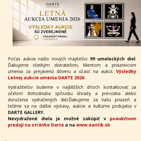
Počas aukcie našlo nových majiteľov
99 umeleckých diel
.
Ďakujeme všetkým zberateľom, klientom a priaznivcom
umenia za prejavenú dôveru a účasť na aukcii.
Výsledky
Letnej aukcie umenia DARTE 2026
Vydražiteľov budeme v najbližších dňoch kontaktovať za
účelom dohodnutia spôsobu úhrady a prevzatia alebo
doručenia vydražených diel.Ďakujeme za Vašu priazeň a
tešíme sa na ďalšie výstavy, aukcie a kultúrne podujatia v
DARTE GALLERY.
Nevydražené diela je možné zakúpiť v
poaukčnom
predaji na stránke Darte
a na
www.eantik.sk