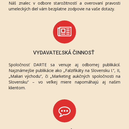
Náš znalec v odbore starožitností a overovaní pravosti
umeleckých diel vám bezplatne zodpovie na vaše dotazy.
VYDAVATEĽSKÁ ČINNOSŤ
Spoločnosť DARTE sa venuje aj odbornej publikácií.
Najznámejšie publikácie ako „Falzifikáty na Slovensku I.“, II,
„Maliari východu“, či „Marketing aukčných spoločnosti na
Slovensku“ – vo veľkej miere napomáhajú aj našim
klientom.