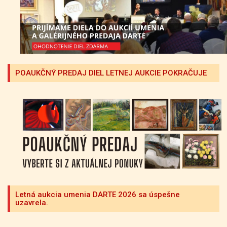
POAUKČNÝ PREDAJ DIEL LETNEJ AUKCIE POKRAČUJE
Letná aukcia umenia DARTE 2026 sa úspešne
uzavrela.