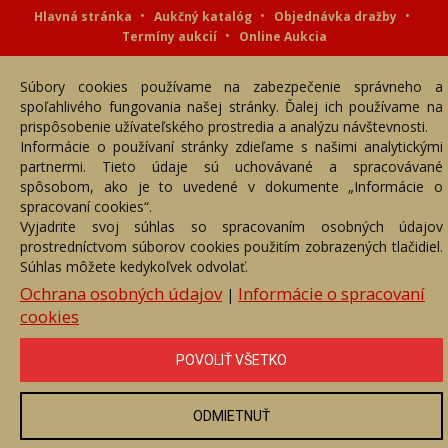
Hlavná stránka
Aukčný katalóg
Objednávka dražby
Termíny aukcií
Online Aukcia
DARTE AUKČNÁ SPOLOČNOSŤ s.r.o. © 2007 - 2026
Súbory cookies používame na zabezpečenie správneho a
Akékoľvek používanie obrazových a textových súčastí tejto stránky je
podmienené výslovným súhlasom jej vlastníka. Všetky práva sú
spoľahlivého fungovania našej stránky. Ďalej ich používame na
vyhradené.
prispôsobenie užívateľského prostredia a analýzu návštevnosti.
Informácie o používaní stránky zdieľame s našimi analytickými
partnermi. Tieto údaje sú uchovávané a spracovávané
spôsobom, ako je to uvedené v dokumente „Informácie o
spracovaní cookies“.
Vyjadrite svoj súhlas so spracovaním osobných údajov
prostredníctvom súborov cookies použitím zobrazených tlačidiel.
Súhlas môžete kedykoľvek odvolať.
Ochrana osobných údajov
Informácie o spracovaní
|
cookies
POVOLIŤ VŠETKO
ODMIETNUŤ