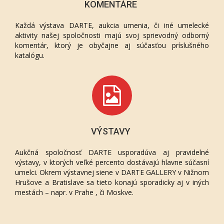
KOMENTÁRE
Každá výstava DARTE, aukcia umenia, či iné umelecké
aktivity našej spoločnosti majú svoj sprievodný odborný
komentár, ktorý je obyčajne aj súčasťou príslušného
katalógu.
VÝSTAVY
Aukčná spoločnosť DARTE usporadúva aj pravidelné
výstavy, v ktorých veľké percento dostávajú hlavne súčasní
umelci. Okrem výstavnej siene v DARTE GALLERY v Nižnom
Hrušove a Bratislave sa tieto konajú sporadicky aj v iných
mestách – napr. v Prahe , či Moskve.