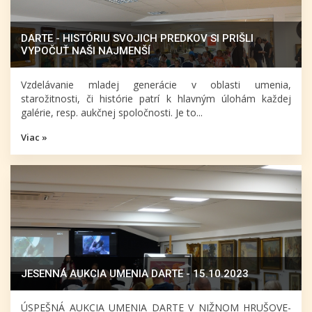
DARTE - HISTÓRIU SVOJICH PREDKOV SI PRIŠLI
VYPOČUŤ NAŠI NAJMENŠÍ
Vzdelávanie mladej generácie v oblasti umenia,
starožitnosti, či histórie patrí k hlavným úlohám každej
galérie, resp. aukčnej spoločnosti. Je to...
Viac »
JESENNÁ AUKCIA UMENIA DARTE - 15.10.2023
ÚSPEŠNÁ AUKCIA UMENIA DARTE V NIŽNOM HRUŠOVE-