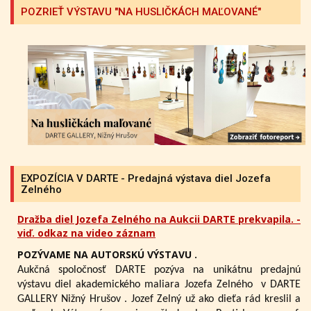
POZRIEŤ VÝSTAVU "NA HUSLIČKÁCH MAĽOVANÉ"
EXPOZÍCIA V DARTE - Predajná výstava diel Jozefa
Zelného
Dražba diel Jozefa Zelného na Aukcii DARTE prekvapila. -
viď. odkaz na video záznam
POZÝVAME NA AUTORSKÚ VÝSTAVU .
Aukčná spoločnosť DARTE pozýva na unikátnu predajnú
výstavu diel akademického maliara Jozefa Zelného
v DARTE
GALLERY Nižný Hrušov .
Jozef Zelný už ako dieťa rád kreslil a