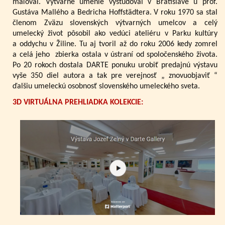
maľoval. Výtvarné umenie vyštudoval v Bratislave u prof.
Gustáva Mallého a Bedricha Hoffstädtera. V roku 1970 sa stal
členom Zväzu slovenských výtvarných umelcov a celý
umelecký život pôsobil ako vedúci ateliéru v Parku kultúry
a oddychu v Žiline. Tu aj tvoril až do roku 2006 kedy zomrel
a celá jeho zbierka ostala v ústraní od spoločenského života.
Po 20 rokoch dostala DARTE ponuku urobiť predajnú výstavu
vyše 350 diel autora a tak pre verejnosť „ znovuobjaviť “
ďalšiu umeleckú osobnosť slovenského umeleckého sveta.
3D VIRTUÁLNA PREHLIADKA KOLEKCIE: