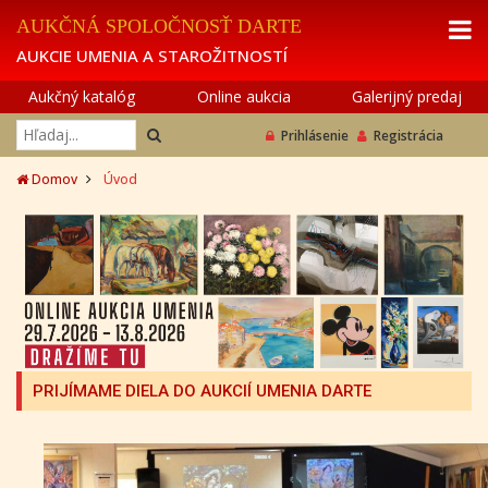
AUKČNÁ SPOLOČNOSŤ DARTE
AUKCIE UMENIA A STAROŽITNOSTÍ
Aukčný katalóg
Online aukcia
Galerijný predaj
Prihlásenie
Registrácia
Domov
Úvod
PRIJÍMAME DIELA DO AUKCIÍ UMENIA DARTE