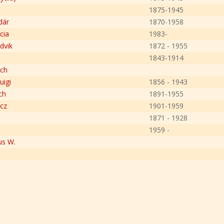
1875-1945
dár
1870-1958
cia
1983-
dvik
1872 - 1955
1843-1914
ich
uigi
1856 - 1943
ch
1891-1955
ncz
1901-1959
a
1871 - 1928
1959 -
us W.