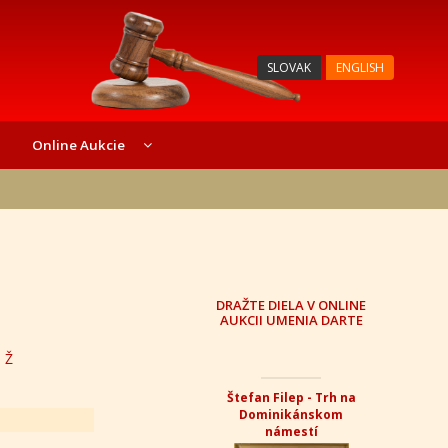
SLOVAK
ENGLISH
Online Aukcie
DRAŽTE DIELA V ONLINE
AUKCII UMENIA DARTE
Z
Ž
Štefan Filep - Trh na
Dominikánskom
námestí