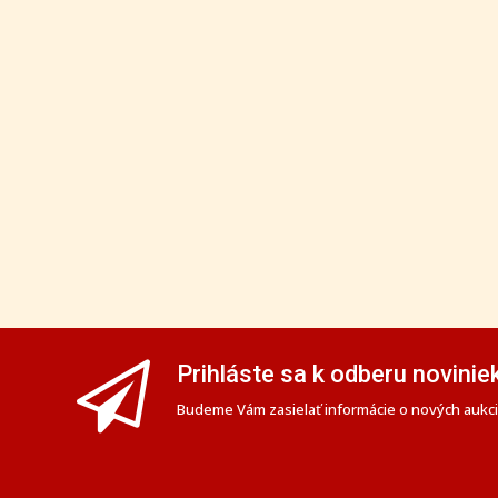
Prihláste sa k odberu novinie
Budeme Vám zasielať informácie o nových aukciá