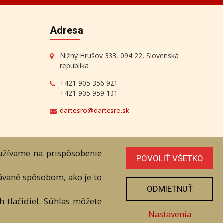
Adresa
Nižný Hrušov 333, 094 22, Slovenská
republika
+421 905 356 921
+421 905 959 101
dartesro@dartesro.sk
oužívame na prispôsobenie
POVOLIŤ VŠETKO
line Aukcia
vávané spôsobom, ako je to
ODMIETNUŤ
níka. Všetky práva sú vyhradené.
 tlačidiel. Súhlas môžete
Nastavenia