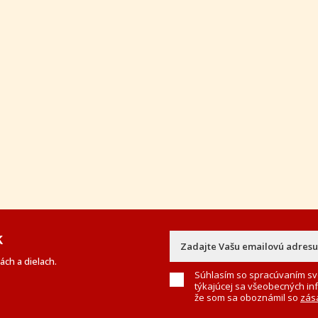
k
ch a dielach.
Súhlasím so spracúvaním sv
týkajúcej sa všeobecných in
že som sa oboznámil so
zás