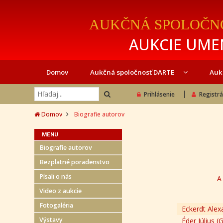
AUKČNÁ SPOLOČN
AUKCIE UMEN
Domov
Aukčná spoločnosť DARTE
Auk
Prihlásenie
Registrá
Domov
Biografie autorov
MENU
Biografie autorov
Bezplatné poradenstvo
Písali o nás
A
Video z aukcie
Fotogaléria
Eckerdt Alex
Výstavy
Éder Július (