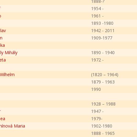
l
1888-?
f
1954 -
o
1961 -
1893 -1980
lav
1942 - 2011
ém
1909-1977
ika
ly Mihály
1890 - 1940
eta
1972 -
Wilhelm
(1820 – 1964)
1879 - 1963
1990
1928 – 1988
r
1947 -
mea
1979-
mínová Maria
1902-1980
1888 - 1965