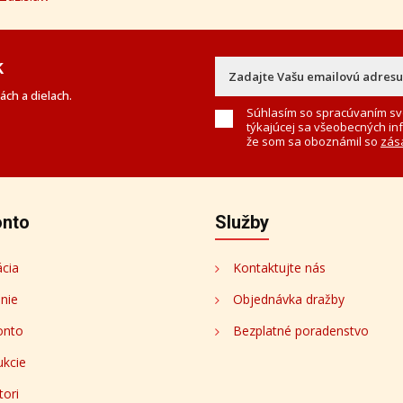
k
ch a dielach.
Súhlasím so spracúvaním sv
týkajúcej sa všeobecných in
že som sa oboznámil so
zás
onto
Služby
ácia
Kontaktujte nás
enie
Objednávka dražby
onto
Bezplatné poradenstvo
ukcie
tori