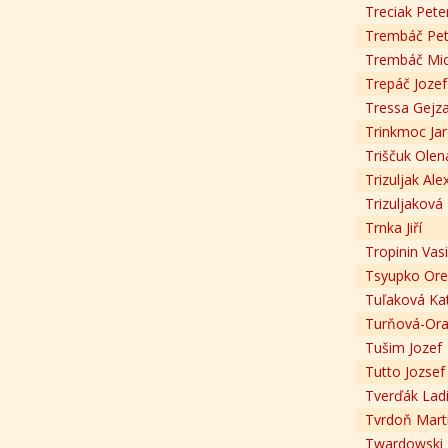
Treciak Pete
Trembáč Pet
Trembáč Mic
Trepáč Jozef
Tressa Gejz
Trinkmoc Jar
Triščuk Olen
Trizuljak Ale
Trizuljaková
Trnka Jiří
Tropinin Vasi
Tsyupko Ore
Tuľaková Kat
Turňová-Ora
Tušim Jozef
Tutto Jozsef
Tverďák Ladi
Tvrdoň Mart
Twardowski 