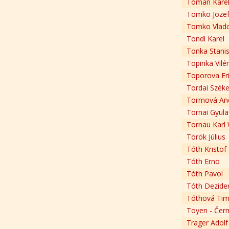
Toman Kare
Tomko Joze
Tomko Vlad
Tondl Karel
Tonka Stanis
Topinka Vil
Toporova Er
Tordai Széke
Tormová An
Tornai Gyula
Tornau Karl 
Török Július
Tóth Kristof
Tóth Ernö
Tóth Pavol
Tóth Dezide
Tóthová Ti
Toyen - Čer
Trager Adolf