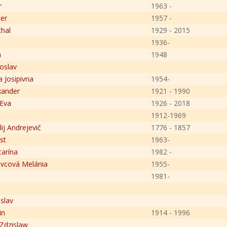
r
1963 -
er
1957 -
hal
1929 - 2015
1936-
a
1948
oslav
a Josipivna
1954-
xander
1921 - 1990
 Eva
1926 - 2018
1912-1969
lij Andrejevič
1776 - 1857
st
1963-
arína
1982 -
vcová Melánia
1955-
1981-
slav
in
1914 - 1996
Zdzislaw