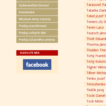
Tarasovič Pa
Vydavateľská činnosť
Tatarka Dani
Komentáre
Tekel Jozef 
Múzeum Anny Lesznai
Teniers (II) 
Predaj starožitností
Teren Laco
Predaj voľných diel
Teutsch Jáno
Tholt Eduard
Predaj súčasného umenia
Thorma Ján
Thulden The
SLEDUJTE NÁS
Tichý Franti
Tichý Kolom
Tilgner Vikto
Tillner Micha
Timko Jozef
Timoshenko 
Tkáčik Juraj
Tocik Daniel
Tock Móric