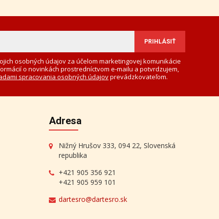
ojich osobných údajov za účelom marketingovej komunikácie
formácií o novinkách prostredníctvom e-mailu a potvrdzujem,
adami spracovania osobných údajov
prevádzkovateľom.
Adresa
Nižný Hrušov 333, 094 22, Slovenská
republika
+421 905 356 921
+421 905 959 101
dartesro@dartesro.sk