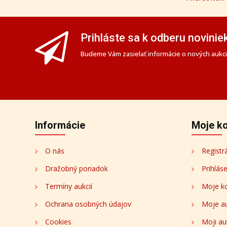
Prihláste sa k odberu novinie
Budeme Vám zasielať informácie o nových aukciá
Informácie
Moje k
O nás
Registr
Dražobný poriadok
Prihlás
Termíny aukcií
Moje k
Ochrana osobných údajov
Moje a
Cookies
Moji au