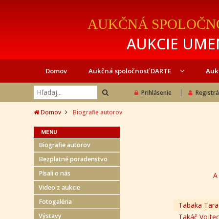
AUKČNÁ SPOLOČN
AUKCIE UMEN
Domov
Aukčná spoločnosť DARTE
Auk
Prihlásenie
Registrá
Domov
Biografie autorov
MENU
Biografie autorov
Bezplatné poradenstvo
Písali o nás
A
Video z aukcie
Fotogaléria
Tabaka Taras
Výstavy
Takáč Vojte