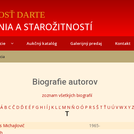
OSŤ DARTE
IA A STAROŽITNOSTÍ
cie
Aukčný katalóg
Galerijný predaj
Kontakt
cia
Biografie autorov
zoznam všetkých biografií
Á
B
C
Č
D
Ď
E
É
F
G
H
I
Í
J
K
L
Ľ
M
N
Ň
O
Ó
P
R
S
Š
T
Ť
U
Ú
V
W
X
Y
T
 Michajlovič
1965-
ch