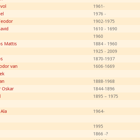
vol
1961-
el
1976 -
Teodor
1902-1975
David
1610 - 1690
1960
s Mattis
1884 - 1960
1925 - 2009
os
1870-1937
odor van
1606-1669
šek
an
1888-1968
r Oskar
1844-1896
l
1895 – 1975
Ala
1964-
1995
1866 -?