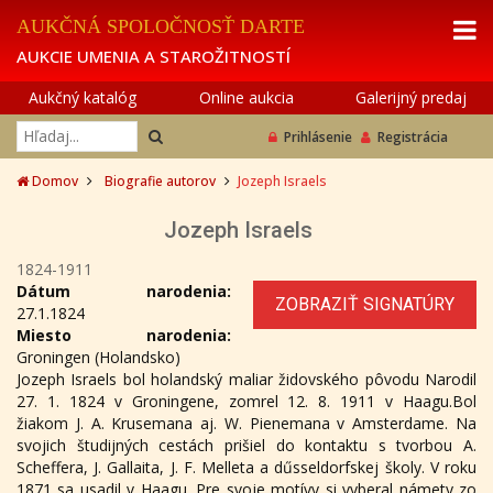
AUKČNÁ SPOLOČNOSŤ DARTE
AUKCIE UMENIA A STAROŽITNOSTÍ
Aukčný katalóg
Online aukcia
Galerijný predaj
Prihlásenie
Registrácia
Domov
Biografie autorov
Jozeph Israels
Jozeph Israels
1824-1911
Dátum narodenia:
ZOBRAZIŤ SIGNATÚRY
27.1.1824
Miesto narodenia:
Groningen (Holandsko)
Jozeph Israels bol holandský maliar židovského pôvodu Narodil
27. 1. 1824 v Groningene, zomrel 12. 8. 1911 v Haagu.Bol
žiakom J. A. Krusemana aj. W. Pienemana v Amsterdame. Na
svojich študijných cestách prišiel do kontaktu s tvorbou A.
Scheffera, J. Gallaita, J. F. Melleta a dűsseldorfskej školy. V roku
1871 sa usadil v Haagu. Pre svoje motívy si vyberal námety zo