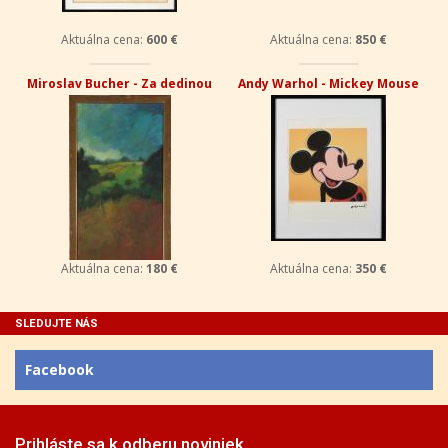
Aktuálna cena:
600 €
Aktuálna cena:
850 €
Miroslav Bucher - Za dedinou
Andy Warhol - Mickey Mouse
Aktuálna cena:
180 €
Aktuálna cena:
350 €
SLEDUJTE NÁS
Facebook
Prihláste sa k odberu noviniek