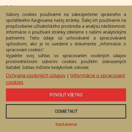
Adresa
Súbory cookies používame na zabezpečenie správneho a
spoľahlivého fungovania našej stránky. Ďalej ich používame na
Nižný Hrušov 333, 094 22, Slovenská republika
prispôsobenie užívateľského prostredia a analýzu návštevnosti.
Informácie o používaní stránky zdieľame s našimi analytickými
+421 905 356 921
partnermi. Tieto údaje sú uchovávané a spracovávané
+421 905 959 101
spôsobom, ako je to uvedené v dokumente „Informácie o
dartesro@dartesro.sk
spracovaní cookies“.
Vyjadrite svoj súhlas so spracovaním osobných údajov
prostredníctvom súborov cookies použitím zobrazených
tlačidiel. Súhlas môžete kedykoľvek odvolať.
Hlavná stránka
Aukčný katalóg
Objednávka dražby
Termíny aukcií
Online Aukcia
Ochrana osobných údajov
Informácie o spracovaní
|
cookies
DARTE AUKČNÁ SPOLOČNOSŤ s.r.o. © 2007 - 2026
Akékoľvek používanie obrazových a textových súčastí tejto stránky je
podmienené výslovným súhlasom jej vlastníka. Všetky práva sú
POVOLIŤ VŠETKO
vyhradené.
ODMIETNUŤ
Nastavenia