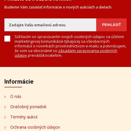
Budeme Vám zasielať informácie o nových aukciách a dielach.
Súhlasím so spracúvaním svojich osobných údajov za účelom
marketingovej komunikácie týkajúcej sa všeobecných
informácií o novinkách prostredníctvom e-mailu a potvrdzujem,
že som sa oboznámil so
zásadami spracovania osobných
údajov
prevádzkovateľom.
Informácie
O nás
Dražobný poriadok
Termíny aukcií
Ochrana osobných údajov