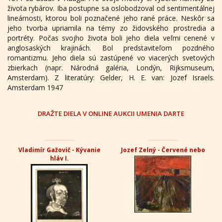
života rybárov. Iba postupne sa oslobodzoval od sentimentálnej
lineárnosti, ktorou boli poznačené jeho rané práce. Neskôr sa
jeho tvorba upriamila na témy zo židovského prostredia a
portréty. Počas svojho života boli jeho diela veľmi cenené v
anglosaských krajinách. Bol predstaviteľom pozdného
romantizmu. Jeho diela sú zastúpené vo viacerých svetových
zbierkach (napr. Národná galéria, Londýn, Rijksmuseum,
Amsterdam). Z literatúry: Gelder, H. E. van: Jozef Israels.
Amsterdam 1947
DRAŽTE DIELA V ONLINE AUKCII UMENIA DARTE
Vladimír Gažovič - Kývanie
Jozef Zelný - Červené nebo
hláv I.