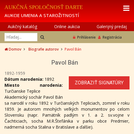
AUKČNÁ SPOLOČNOSŤ DARTE
AUKCIE UMENIA A STAROŽITNOSTÍ
Aukčný katalóg
Online aukcia
Galerijný predaj
Prihlásenie
Registrácia
Domov
Biografie autorov
Pavol Bán
Pavol Bán
1892-1959
Dátum narodenia:
1892
ZOBRAZIŤ SIGNATÚRY
Miesto narodenia:
Turčianske Teplice
Akademický sochár Pavol Bán
sa narodil v roku 1892 v Turčianských Tepliciach, zomrel v roku
1859. Je autorom mnohých veľkých monumentov po celom
Slovensku (napr. Pamätník padlým v 1. a 2. sv.vojne v
Čachticiach, socha M.R.Štefánika v parku obce Predmier,
nadmerná socha Stalina v Bratislave a ďalšie).