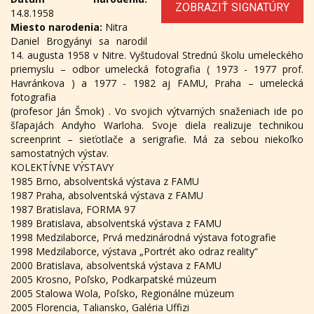
ZOBRAZIŤ SIGNATÚRY
14.8.1958
Miesto narodenia:
Nitra
Daniel Brogyányi sa narodil
14. augusta 1958 v Nitre. Vyštudoval Strednú školu umeleckého
priemyslu – odbor umelecká fotografia ( 1973 - 1977 prof.
Havránkova ) a 1977 - 1982 aj FAMU, Praha – umelecká
fotografia
(profesor Ján Šmok) . Vo svojich výtvarných snaženiach ide po
šľapajách Andyho Warloha. Svoje diela realizuje technikou
screenprint – sieťotlače a serigrafie. Má za sebou niekoľko
samostatných výstav.
KOLEKTÍVNE VÝSTAVY
1985 Brno, absolventská výstava z FAMU
1987 Praha, absolventská výstava z FAMU
1987 Bratislava, FORMA 97
1989 Bratislava, absolventská výstava z FAMU
1998 Medzilaborce, Prvá medzinárodná výstava fotografie
1998 Medzilaborce, výstava „Portrét ako odraz reality“
2000 Bratislava, absolventská výstava z FAMU
2005 Krosno, Poľsko, Podkarpatské múzeum
2005 Stalowa Wola, Poľsko, Regionálne múzeum
2005 Florencia, Taliansko, Galéria Uffizi