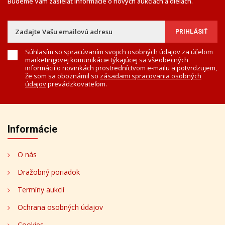
Budeme Vám zasielať informácie o nových aukciách a dielach.
Súhlasím so spracúvaním svojich osobných údajov za účelom
marketingovej komunikácie týkajúcej sa všeobecných
informácií o novinkách prostredníctvom e-mailu a potvrdzujem,
že som sa oboznámil so
zásadami spracovania osobných
údajov
prevádzkovateľom.
Informácie
O nás
Dražobný poriadok
Termíny aukcií
Ochrana osobných údajov
Cookies