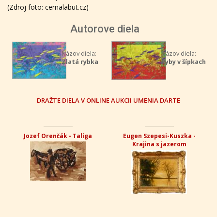
(Zdroj foto: cernalabut.cz)
Autorove diela
Názov diela:
Názov diela:
Zlatá rybka
Ryby v šípkach
DRAŽTE DIELA V ONLINE AUKCII UMENIA DARTE
Jozef Orenčák - Taliga
Eugen Szepesi-Kuszka -
Krajina s jazerom