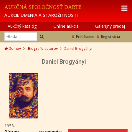
AUKČNÁ SPOLOČNOSŤ DARTE
AUKCIE UMENIA A STAROŽITNOSTÍ
Aukčný katalóg
Online aukcia
Galerijný predaj
Prihlásenie
Registrácia
Domov
Biografie autorov
Daniel Brogyányi
Daniel Brogyányi
1958-
Dátum narodenia: