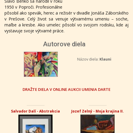
Slavo Benko sa narodil v roku
1950 v Poproči. Profesionálne
pôsobil ako spevák, herec a režisér v divadle Jonáša Záborského
v Prešove. Celý život sa venuje výtvarnému umeniu – soche,
maľbe a kresbe. Ako umelec pôsobí vo svojom rodisku, kde aj
vystavuje svoje výtvarné práce.
Autorove diela
Názov diela:
Klauni
DRAŽTE DIELA V ONLINE AUKCII UMENIA DARTE
Salvador Dalí - Abstrakcia
Jozef Zelný - Moja krajina II.