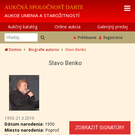
AUKČNÁ SPOLOČNOSŤ DARTE
AUKCIE UMENIA A STAROŽITNOSTÍ
Aukčný katalóg
Online aukcia
Galerijný predaj
Prihlásenie
Registrácia
Domov
Biografie autorov
Slavo Benko
Slavo Benko
1950-21.3.2016
Dátum narodenia:
1950
ZOBRAZIŤ SIGNATÚRY
Miesto narodenia:
Poproč