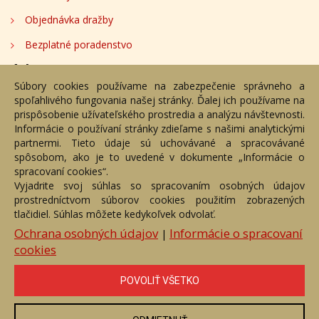
Objednávka dražby
Bezplatné poradenstvo
Adresa
Súbory cookies používame na zabezpečenie správneho a
spoľahlivého fungovania našej stránky. Ďalej ich používame na
Nižný Hrušov 333, 094 22, Slovenská republika
prispôsobenie užívateľského prostredia a analýzu návštevnosti.
Informácie o používaní stránky zdieľame s našimi analytickými
+421 905 356 921
partnermi. Tieto údaje sú uchovávané a spracovávané
+421 905 959 101
spôsobom, ako je to uvedené v dokumente „Informácie o
dartesro@dartesro.sk
spracovaní cookies“.
Vyjadrite svoj súhlas so spracovaním osobných údajov
prostredníctvom súborov cookies použitím zobrazených
tlačidiel. Súhlas môžete kedykoľvek odvolať.
Hlavná stránka
Aukčný katalóg
Objednávka dražby
Termíny aukcií
Online Aukcia
Ochrana osobných údajov
Informácie o spracovaní
|
cookies
DARTE AUKČNÁ SPOLOČNOSŤ s.r.o. © 2007 - 2026
Akékoľvek používanie obrazových a textových súčastí tejto stránky je
podmienené výslovným súhlasom jej vlastníka. Všetky práva sú
POVOLIŤ VŠETKO
vyhradené.