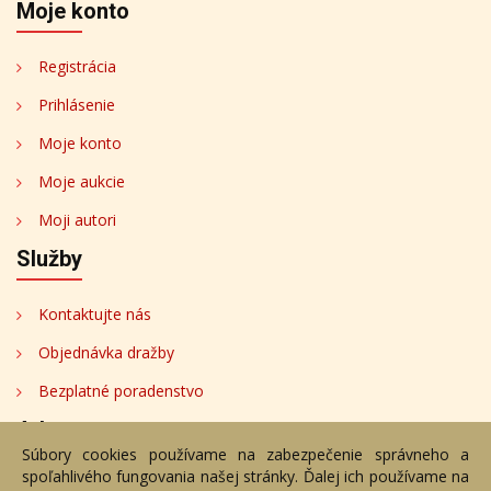
Moje konto
Registrácia
Prihlásenie
Moje konto
Moje aukcie
Moji autori
Služby
Kontaktujte nás
Objednávka dražby
Bezplatné poradenstvo
Adresa
Súbory cookies používame na zabezpečenie správneho a
spoľahlivého fungovania našej stránky. Ďalej ich používame na
Nižný Hrušov 333, 094 22, Slovenská republika