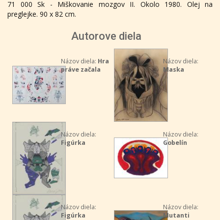
71 000 Sk - Miškovanie mozgov II. Okolo 1980. Olej na
preglejke. 90 x 82 cm.
Autorove diela
Názov diela:
Hra
Názov diela:
práve začala
Maska
Názov diela:
Názov diela:
Figúrka
Gobelín
Názov diela:
Názov diela:
Figúrka
Mutanti