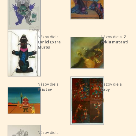
Názov diela:
Názov diela:
Z
Cynici Extra
cyklu mutanti
Muros
Názov diela:
Názov diela:
Prístav
Žaby
Názov diela: