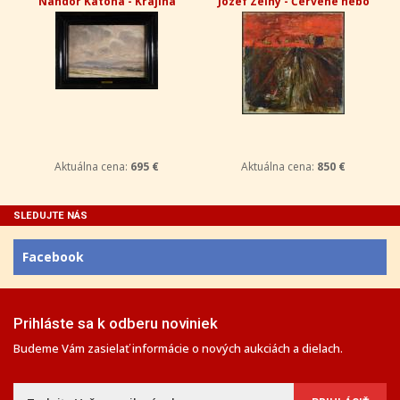
Nándor Katona - Krajina
Jozef Zelný - Červené nebo
Aktuálna cena:
695 €
Aktuálna cena:
850 €
SLEDUJTE NÁS
Facebook
Prihláste sa k odberu noviniek
Budeme Vám zasielať informácie o nových aukciách a dielach.