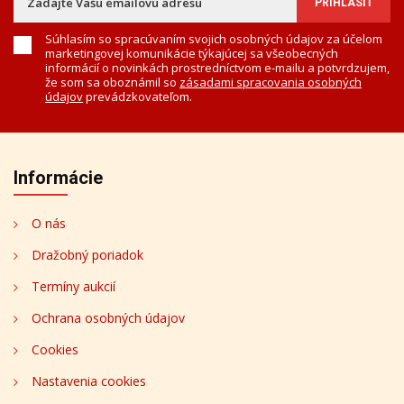
Súhlasím so spracúvaním svojich osobných údajov za účelom
marketingovej komunikácie týkajúcej sa všeobecných
informácií o novinkách prostredníctvom e-mailu a potvrdzujem,
že som sa oboznámil so
zásadami spracovania osobných
údajov
prevádzkovateľom.
Informácie
O nás
Dražobný poriadok
Termíny aukcií
Ochrana osobných údajov
Cookies
Nastavenia cookies