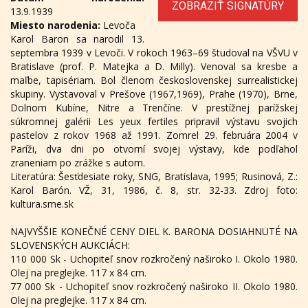
ZOBRAZIŤ SIGNATÚRY
13.9.1939
Miesto narodenia:
Levoča
Karol Baron sa narodil 13.
septembra 1939 v Levoči. V rokoch 1963–69 študoval na VŠVU v
Bratislave (prof. P. Matejka a D. Milly). Venoval sa kresbe a
maľbe, tapisériam. Bol členom československej surrealistickej
skupiny. Vystavoval v Prešove (1967,1969), Prahe (1970), Brne,
Dolnom Kubíne, Nitre a Trenčíne. V prestížnej parížskej
súkromnej galérii Les yeux fertiles pripravil výstavu svojich
pastelov z rokov 1968 až 1991. Zomrel 29. februára 2004 v
Paríži, dva dni po otvorní svojej výstavy, kde podľahol
zraneniam po zrážke s autom.
Literatúra: Šesťdesiate roky, SNG, Bratislava, 1995; Rusinová, Z.:
Karol Barón. VŽ, 31, 1986, č. 8, str. 32-33. Zdroj foto:
kultura.sme.sk
NAJVYŠŠIE KONEČNÉ CENY DIEL K. BARONA DOSIAHNUTÉ NA
SLOVENSKÝCH AUKCIÁCH:
110 000 Sk - Uchopiteľ snov rozkročený naširoko I. Okolo 1980.
Olej na preglejke. 117 x 84 cm.
77 000 Sk - Uchopiteľ snov rozkročený naširoko II. Okolo 1980.
Olej na preglejke. 117 x 84 cm.