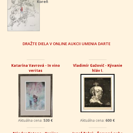
Koreň
DRAŽTE DIELA V ONLINE AUKCII UMENIA DARTE
Katarína Vavrová - In vino
Vladimír Gažovič - Kývanie
veritas
hláv I.
Aktuálna cena:
530 €
Aktuálna cena:
600 €