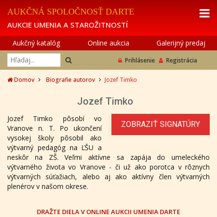
AUKČNÁ SPOLOČNOSŤ DARTE
AUKCIE UMENIA A STAROŽITNOSTÍ
Aukčný katalóg
Online aukcia
Galerijný predaj
Prihlásenie
Registrácia
Domov
Biografie autorov
Jozef Timko
Jozef Timko
Jozef Timko pôsobí vo
ZOBRAZIŤ SIGNATÚRY
Vranove n. T. Po ukončení
vysokej školy pôsobil ako
výtvarný pedagóg na ĽŠU a
neskôr na ZŠ. Veľmi aktívne sa zapája do umeleckého
výtvarného života vo Vranove - či už ako porotca v rôznych
výtvarných súťažiach, alebo aj ako aktívny člen výtvarných
plenérov v našom okrese.
DRAŽTE DIELA V ONLINE AUKCII UMENIA DARTE