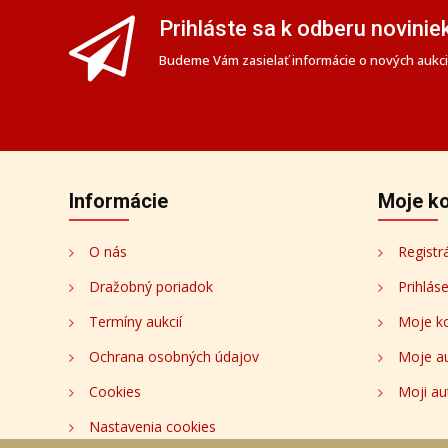
Prihláste sa k odberu novinie
Budeme Vám zasielať informácie o nových aukciá
Informácie
Moje k
O nás
Registr
Dražobný poriadok
Prihlás
Termíny aukcií
Moje k
Ochrana osobných údajov
Moje a
Cookies
Moji au
Nastavenia cookies