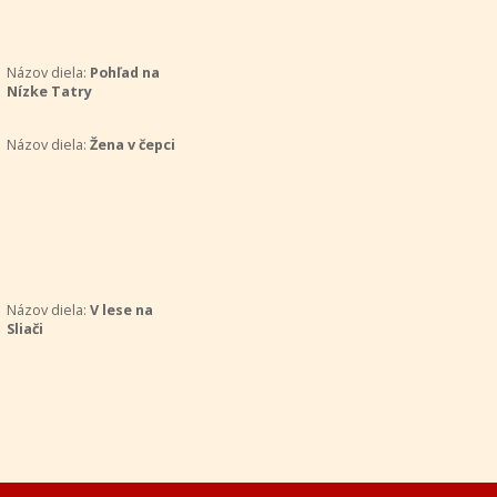
Názov diela:
Pohľad na
Nízke Tatry
Názov diela:
Žena v čepci
Názov diela:
V lese na
Sliači