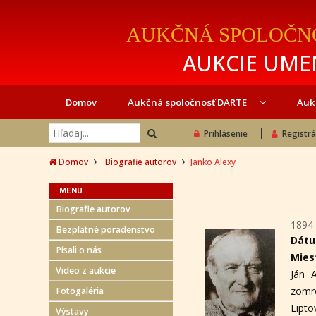
AUKČNÁ SPOLOČN
AUKCIE UMEN
Domov
Aukčná spoločnosť DARTE
Auk
Prihlásenie
Registrá
Domov
Biografie autorov
Janko Alexy
MENU
Biografie autorov
1894
Bezplatné poradenstvo
Dátu
Písali o nás
Mies
Video z aukcie
Ján 
zomr
Fotogaléria
Lipto
Výstavy