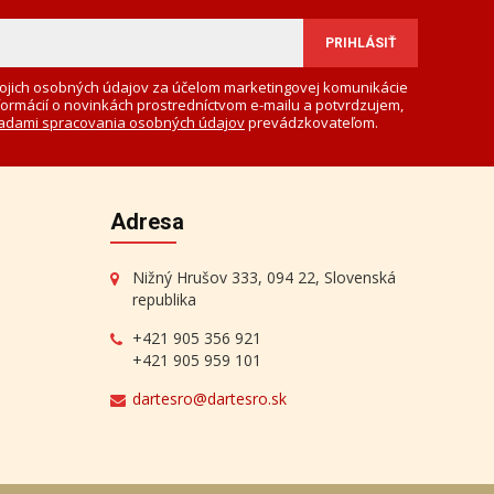
ojich osobných údajov za účelom marketingovej komunikácie
formácií o novinkách prostredníctvom e-mailu a potvrdzujem,
adami spracovania osobných údajov
prevádzkovateľom.
Adresa
Nižný Hrušov 333, 094 22, Slovenská
republika
+421 905 356 921
+421 905 959 101
dartesro@dartesro.sk