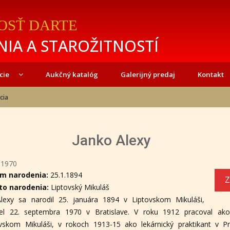
OSŤ DARTE
IA A STAROŽITNOSTÍ
cie
Aukčný katalóg
Galerijný predaj
Kontakt
cia
Janko Alexy
-1970
m narodenia:
25.1.1894
Z
to narodenia:
Liptovský Mikuláš
Alexy sa narodil 25. januára 1894 v Liptovskom Mikuláši,
el 22. septembra 1970 v Bratislave. V roku 1912 pracoval ak
vskom Mikuláši, v rokoch 1913-15 ako lekárnický praktikant v Pr