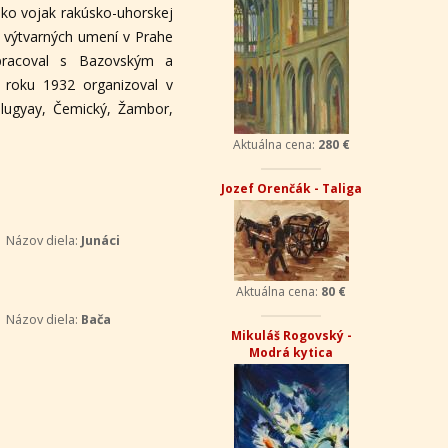
 ako vojak rakúsko-uhorskej
i výtvarných umení v Prahe
upracoval s Bazovským a
roku 1932 organizoval v
Palugyay, Čemický, Žambor,
Aktuálna cena:
280 €
Jozef Orenčák - Taliga
Názov diela:
Junáci
Aktuálna cena:
80 €
Názov diela:
Bača
Mikuláš Rogovský -
Modrá kytica