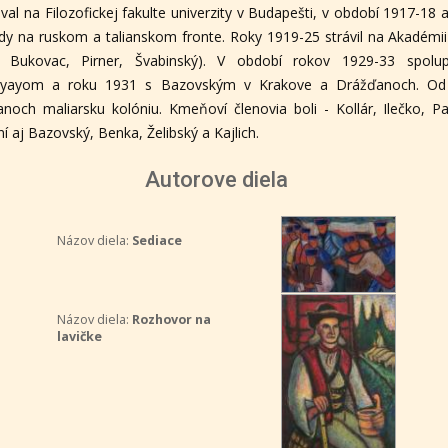
val na Filozofickej fakulte univerzity v Budapešti, v období 1917-18
y na ruskom a talianskom fronte. Roky 1919-25 strávil na Akadémi
f. Bukovac, Pirner, Švabinský). V období rokov 1929-33 spol
gyayom a roku 1931 s Bazovským v Krakove a Drážďanoch. Od 
anoch maliarsku kolóniu. Kmeňoví členovia boli - Kollár, Ilečko, 
ní aj Bazovský, Benka, Želibský a Kajlich.
Autorove diela
Názov diela:
Sediace
Názov diela:
Rozhovor na
lavičke