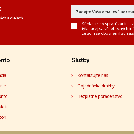
k
ch a dielach.
Súhlasím so spracúvaním sv
týkajúcej sa všeobecných in
že som sa oboznámil so
zás
onto
Služby
ácia
Kontaktujte nás
enie
Objednávka dražby
onto
Bezplatné poradenstvo
ukcie
tori