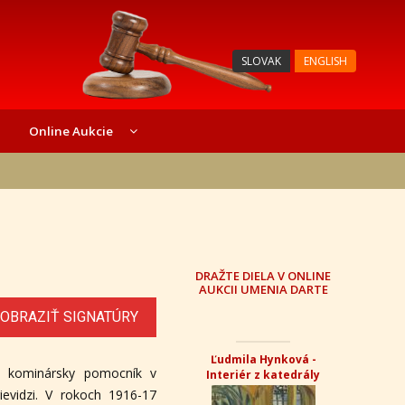
SLOVAK
ENGLISH
Online Aukcie
DRAŽTE DIELA V ONLINE
AUKCII UMENIA DARTE
OBRAZIŤ SIGNATÚRY
Ľudmila Hynková -
o kominársky pomocník v
Interiér z katedrály
ievidzi. V rokoch 1916-17