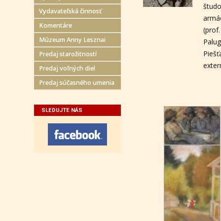
študo
Vydavateľská činnosť
armád
Komentáre
(pro
Múzeum Anny Lesznai
Palu
Piešť
Predaj starožitností
exter
Predaj voľných diel
Predaj súčasného umenia
SLEDUJTE NÁS