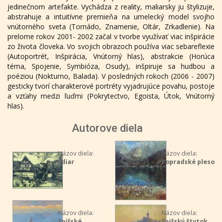
jedinečnom artefakte. Vychádza z reality, maliarsky ju štylizuje,
abstrahuje a intuitívne premieňa na umelecký model svojho
vnútorného sveta (Tornádo, Znamenie, Oltár, Zrkadlenie). Na
prelome rokov 2001- 2002 začal v tvorbe využívať viac inšpirácie
zo života človeka. Vo svojich obrazoch používa viac sebareflexie
(Autoportrét, Inšpirácia, Vnútorný hlas), abstrakcie (Horúca
téma, Spojenie, Symbióza, Osudy), inšpiruje sa hudbou a
poéziou (Nokturno, Balada). V posledných rokoch (2006 - 2007)
gesticky tvorí charakterové portréty vyjadrujúce povahu, postoje
a vzťahy medzi ľuďmi (Pokrytectvo, Egoista, Útok, Vnútorný
hlas).
Autorove diela
Názov diela:
Názov diela:
Ždiar
Popradské pleso
Názov diela:
Názov diela:
Spišské
Spišský štvtok