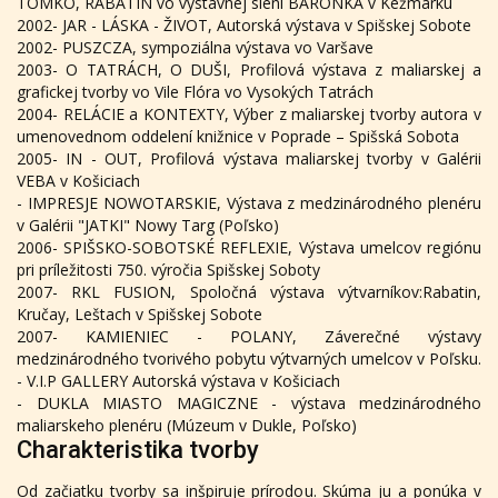
TOMKO, RABATIN vo výstavnej sieni BARÓNKA v Kežmarku
2002- JAR - LÁSKA - ŽIVOT, Autorská výstava v Spišskej Sobote
2002- PUSZCZA, sympoziálna výstava vo Varšave
2003- O TATRÁCH, O DUŠI, Profilová výstava z maliarskej a
grafickej tvorby vo Vile Flóra vo Vysokých Tatrách
2004- RELÁCIE a KONTEXTY, Výber z maliarskej tvorby autora v
umenovednom oddelení knižnice v Poprade – Spišská Sobota
2005- IN - OUT, Profilová výstava maliarskej tvorby v Galérii
VEBA v Košiciach
- IMPRESJE NOWOTARSKIE, Výstava z medzinárodného plenéru
v Galérii "JATKI" Nowy Targ (Poľsko)
2006- SPIŠSKO-SOBOTSKÉ REFLEXIE, Výstava umelcov regiónu
pri príležitosti 750. výročia Spišskej Soboty
2007- RKL FUSION, Spoločná výstava výtvarníkov:Rabatin,
Kručay, Leštach v Spišskej Sobote
2007- KAMIENIEC - POLANY, Záverečné výstavy
medzinárodného tvorivého pobytu výtvarných umelcov v Poľsku.
- V.I.P GALLERY Autorská výstava v Košiciach
- DUKLA MIASTO MAGICZNE - výstava medzinárodného
maliarskeho plenéru (Múzeum v Dukle, Poľsko)
Charakteristika tvorby
Od začiatku tvorby sa inšpiruje prírodou. Skúma ju a ponúka v