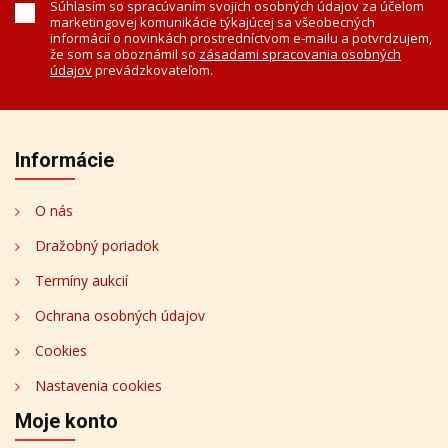
Súhlasím so spracúvaním svojich osobných údajov za účelom
marketingovej komunikácie týkajúcej sa všeobecných
informácií o novinkách prostredníctvom e-mailu a potvrdzujem,
že som sa oboznámil so
zásadami spracovania osobných
údajov
prevádzkovateľom.
Informácie
O nás
Dražobný poriadok
Termíny aukcií
Ochrana osobných údajov
Cookies
Nastavenia cookies
Moje konto