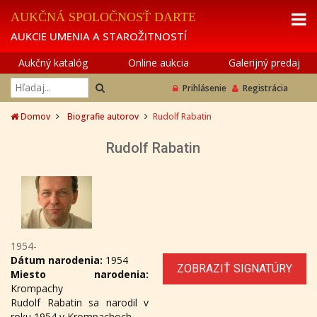
AUKČNÁ SPOLOČNOSŤ DARTE
AUKCIE UMENIA A STAROŽITNOSTÍ
Aukčný katalóg
Online aukcia
Galerijný predaj
Prihlásenie
Registrácia
Domov
Biografie autorov
Rudolf Rabatin
Rudolf Rabatin
1954-
Dátum narodenia:
1954
ZOBRAZIŤ SIGNATÚRY
Miesto narodenia:
Krompachy
Rudolf Rabatin sa narodil v
roku 1954 v Krompachoch.