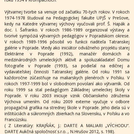
Výtvarnej tvorbe sa venuje od začiatku 70-tych rokov. V rokoch
1974-1978 študoval na Pedagogickej fakulte UPJŠ v Prešove,
kedy na Katedre výtvarnej výchovy vyučovali prof. Š. Hapák a
doc. I. Šafranko. V rokoch 1986-1989 organizoval výstavy a
tvorivé sympóziá výtvarných pedagógov v Popradskom okrese.
V rokoch 1989-1996 pôsobil vo funkcii riaditeľa Tatranskej
galérie v Poprade. Vtedy ako iniciátor odvážneho projektu starej
Elektrárne v Poprade (1992), manažér domácich a
medzinárodných umeleckých aktivít a spoluzakladateľ Domu
fotografie v Poprade (1993), sa podieľal na edičnej a
vydavateľskej činnosti Tatranskej galérie. Od roku 1991 sa
každoročne zúčastňuje na maliarskych plenéroch v Poľsku. V
rokoch 1997-1999 bol v slobodnom povolaní ako výtvarník. Od
roku 1999 sa stal pedagógom Základnej umeleckej školy v
Poprade. V roku 2003 iniciuje vznik Občianskeho združenia
Výchova umením. Od roku 2009 externe vyučuje v odbore
propagačná grafika na strednej škole v Poprade. Jeho diela sú v
inštitúciách a súkromných zbierkach na Slovensku, v Poľsku a vo
Francúzsku.
( Z Literatúry: KRAJŇÁK, J.: DARTE A MALIARI „VÝCHODU“.
DARTE Aukčná spoločnosť s.r.o. , N.Hrušov 2012, s. 198).