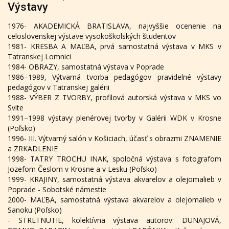
Výstavy
1976- AKADEMICKÁ BRATISLAVA, najvyššie ocenenie na
celoslovenskej výstave vysokoškolských študentov
1981- KRESBA A MAĽBA, prvá samostatná výstava v MKS v
Tatranskej Lomnici
1984- OBRAZY, samostatná výstava v Poprade
1986–1989, Výtvarná tvorba pedagógov pravidelné výstavy
pedagógov v Tatranskej galérii
1988- VÝBER Z TVORBY, profilová autorská výstava v MKS vo
Svite
1991–1998 výstavy plenérovej tvorby v Galérii WDK v Krosne
(Poľsko)
1996- III. Výtvarný salón v Košiciach, účasť s obrazmi ZNAMENIE
a ZRKADLENIE
1998- TATRY TROCHU INAK, spoločná výstava s fotografom
Jozefom Česlom v Krosne a v Lesku (Poľsko)
1999- KRAJINY, samostatná výstava akvarelov a olejomalieb v
Poprade - Sobotské námestie
2000- MAĽBA, samostatná výstava akvarelov a olejomalieb v
Sanoku (Poľsko)
- STRETNUTIE, kolektívna výstava autorov: DUNAJOVÁ,