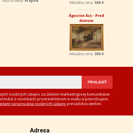
Názov diela:
Krajina
Aktuálna cena:
500 €
Ágoston Ács - Pred
domom
Aktuálna cena:
390 €
ojich osobných údajov za účelom marketingovej komunikácie
formácií o novinkách prostredníctvom e-mailu a potvrdzujem,
adami spracovania osobných údajov
prevádzkovateľom.
Adresa