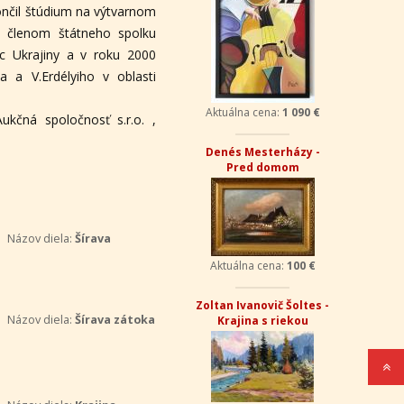
ončil štúdium na výtvarnom
l členom štátneho spolku
ec Ukrajiny a v roku 2000
 a V.Erdélyiho v oblasti
Aktuálna cena:
1 090 €
kčná spoločnosť s.r.o. ,
Denés Mesterházy -
Pred domom
Názov diela:
Šírava
Aktuálna cena:
100 €
Zoltan Ivanovič Šoltes -
Názov diela:
Šírava zátoka
Krajina s riekou