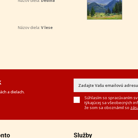
Názov diela:
Dedina
Názov diela:
V lese
k
ch a dielach.
Súhlasím so spracúvaním sv
týkajúcej sa všeobecných in
že som sa oboznámil so
zás
onto
Služby