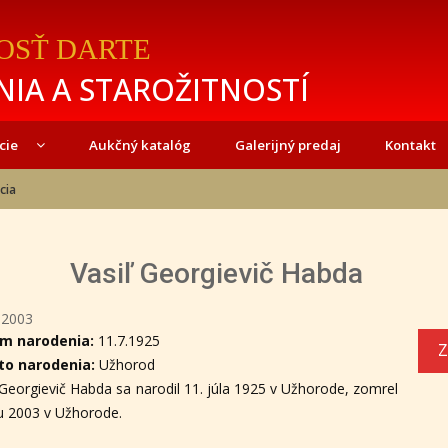
OSŤ DARTE
IA A STAROŽITNOSTÍ
cie
Aukčný katalóg
Galerijný predaj
Kontakt
cia
Vasiľ Georgievič Habda
-2003
m narodenia:
11.7.1925
Z
to narodenia:
Užhorod
 Georgievič Habda sa narodil 11. júla 1925 v Užhorode, zomrel
u 2003 v Užhorode.