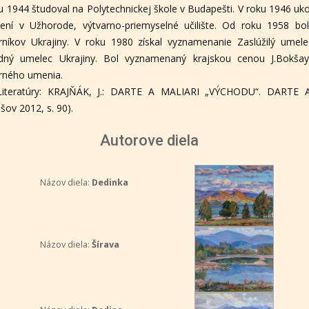
u 1944 študoval na Polytechnickej škole v Budapešti. V roku 1946 uk
lení v Užhorode, výtvarno-priemyselné učilište. Od roku 1958 bo
rníkov Ukrajiny. V roku 1980 získal vyznamenanie Zaslúžilý umel
dný umelec Ukrajiny. Bol vyznamenaný krajskou cenou J.Bokšaya
rného umenia.
Literatúry: KRAJŇÁK, J.: DARTE A MALIARI „VÝCHODU“. DARTE Au
šov 2012, s. 90).
Autorove diela
Názov diela:
Dedinka
Názov diela:
Šírava