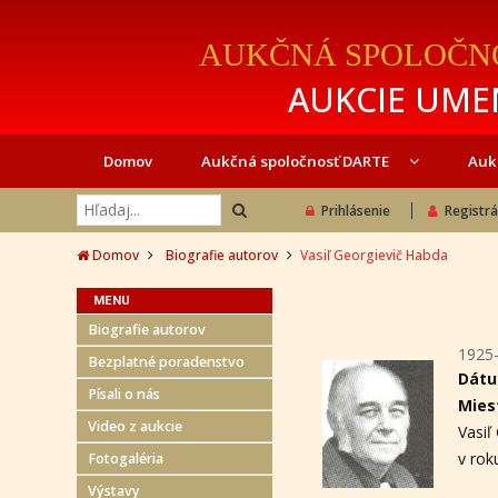
AUKČNÁ SPOLOČN
AUKCIE UMEN
Domov
Aukčná spoločnosť DARTE
Auk
Prihlásenie
Registrá
Domov
Biografie autorov
Vasiľ Georgievič Habda
MENU
Biografie autorov
1925
Bezplatné poradenstvo
Dátu
Písali o nás
Mies
Video z aukcie
Vasiľ
v rok
Fotogaléria
Výstavy