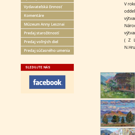
V rok
Vydavateľská činnosť
odde
Komentáre
výtva
Múzeum Anny Lesznai
Náro
výtva
Predaj starožitností
( Z 
Predaj voľných diel
N.Hru
Predaj súčasného umenia
SLEDUJTE NÁS