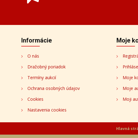
Prihláste sa k odberu novinie
Budeme Vám zasielať informácie o nových aukciá