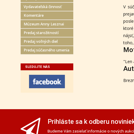
V súč
Vydavateľská činnosť
preja
Komentáre
posle
Múzeum Anny Lesznai
ktoré
Predaj starožitností
nájsť
Predaj voľných diel
toho,
Mo
Predaj súčasného umenia
"Len 
SLEDUJTE NÁS
Aut
Brezn