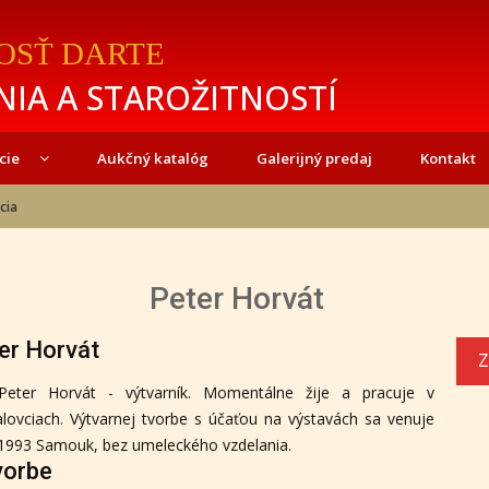
OSŤ DARTE
IA A STAROŽITNOSTÍ
cie
Aukčný katalóg
Galerijný predaj
Kontakt
cia
Peter Horvát
er Horvát
Z
 Peter Horvát - výtvarník. Momentálne žije a pracuje v
lovciach. Výtvarnej tvorbe s účaťou na výstavách sa venuje
 1993 Samouk, bez umeleckého vzdelania.
vorbe