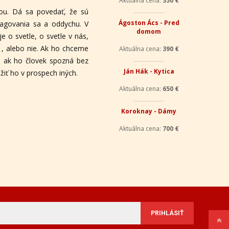
kou. Dá sa povedať, že sú
eagovania sa a oddychu. V
e o svetle, o svetle v nás,
 , alebo nie. Ak ho chceme
ré, ak ho človek spozná bez
Aktuálna cena:
350 €
užiť ho v prospech iných.
Ágoston Ács - Pred
domom
Aktuálna cena:
390 €
Ján Hák - Kytica