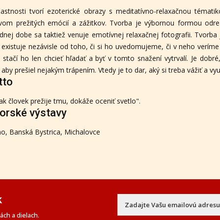
astnosti tvorí ezoterické obrazy s meditatívno-relaxačnou témati
vom prežitých emócií a zážitkov. Tvorba je výbornou formou odr
dnej dobe sa taktiež venuje emotívnej relaxačnej fotografii. Tvorba j
 existuje nezávisle od toho, či si ho uvedomujeme, či v neho veríme
, stačí ho len chcieť hľadať a byť v tomto snažení vytrvalí. Je dob
 aby prešiel nejakým trápením. Vtedy je to dar, aký si treba vážiť a vy
tto
ak človek prežije tmu, dokáže oceniť svetlo".
orské výstavy
o, Banská Bystrica, Michalovce