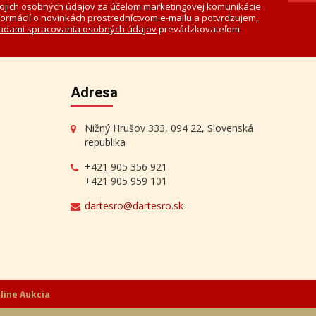
Aktuálna cena:
650 €
Koroknay - Dámy
Aktuálna cena:
700 €
ojich osobných údajov za účelom marketingovej komunikácie