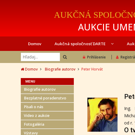
AUKČNÁ SPOLOČN
AUKCIE UMEN
Domov
Aukčná spoločnosť DARTE
Auk
Prihlásenie
Registrá
Domov
Biografie autorov
Peter Horvát
MENU
Biografie autorov
Pet
Bezplatné poradenstvo
Písali o nás
Ing.
Micha
Video z aukcie
od r.
Fotogaléria
O t
Výstavy