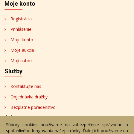
Moje konto
Registrácia
Prihlásenie
Moje konto
Moje aukcie
Moji autori
Služby
Kontaktujte nás
Objednávka dražby
Bezplatné poradenstvo
Adresa
Súbory cookies používame na zabezpečenie správneho a
spoľahlivého fungovania našej stránky. Ďalej ich používame na
Nižný Hrušov 333, 094 22, Slovenská republika