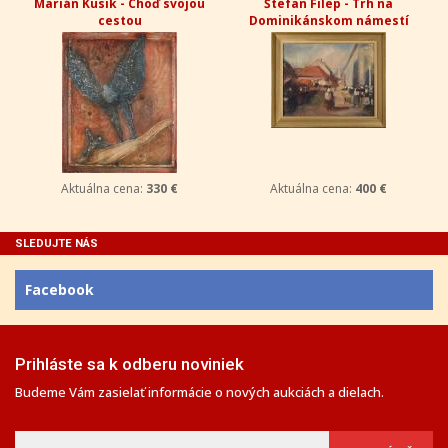
Marián Kusik - Choď svojou
Štefan Filep - Trh na
cestou
Dominikánskom námestí
Aktuálna cena:
330 €
Aktuálna cena:
400 €
SLEDUJTE NÁS
Facebook
Prihláste sa k odberu noviniek
Budeme Vám zasielať informácie o nových aukciách a dielach.