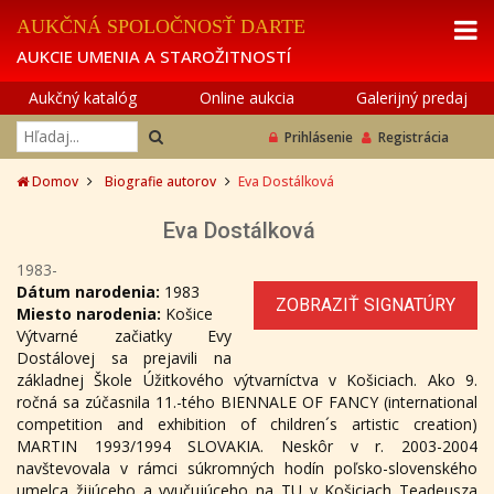
AUKČNÁ SPOLOČNOSŤ DARTE
AUKCIE UMENIA A STAROŽITNOSTÍ
Aukčný katalóg
Online aukcia
Galerijný predaj
Prihlásenie
Registrácia
Domov
Biografie autorov
Eva Dostálková
Eva Dostálková
1983-
Dátum narodenia:
1983
ZOBRAZIŤ SIGNATÚRY
Miesto narodenia:
Košice
Výtvarné začiatky Evy
Dostálovej sa prejavili na
základnej Škole Úžitkového výtvarníctva v Košiciach. Ako 9.
ročná sa zúčasnila 11.-tého BIENNALE OF FANCY (international
competition and exhibition of children´s artistic creation)
MARTIN 1993/1994 SLOVAKIA. Neskôr v r. 2003-2004
navštevovala v rámci súkromných hodín poľsko-slovenského
umelca žijúceho a vyučujúceho na TU v Košiciach Teadeusza