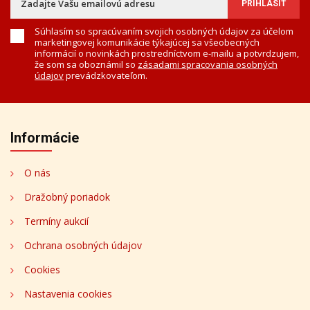
Súhlasím so spracúvaním svojich osobných údajov za účelom
marketingovej komunikácie týkajúcej sa všeobecných
informácií o novinkách prostredníctvom e-mailu a potvrdzujem,
že som sa oboznámil so
zásadami spracovania osobných
údajov
prevádzkovateľom.
Informácie
O nás
Dražobný poriadok
Termíny aukcií
Ochrana osobných údajov
Cookies
Nastavenia cookies