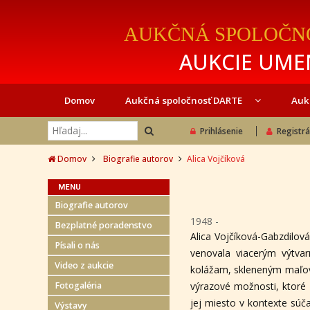
AUKČNÁ SPOLOČN
AUKCIE UMEN
Domov
Aukčná spoločnosť DARTE
Auk
Prihlásenie
Registrá
Domov
Biografie autorov
Alica Vojčíková
MENU
Biografie autorov
1948 -
Bezplatné poradenstvo
Alica Vojčíková-Gabzdilová
Písali o nás
venovala viacerým výtvarn
Video z aukcie
kolážam, skleneným maľova
Fotogaléria
výrazové možnosti, ktoré c
jej miesto v kontexte súč
Výstavy