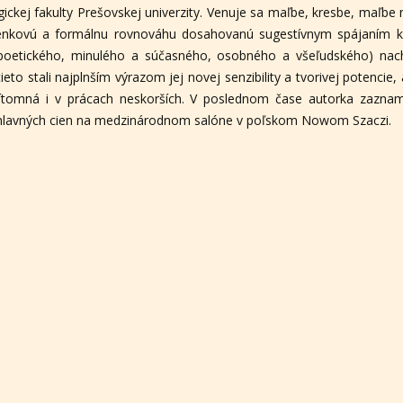
ckej fakulty Prešovskej univerzity. Venuje sa maľbe, kresbe, maľbe na 
ienkovú a formálnu rovnováhu dosahovanú sugestívnym spájaním ko
poetického, minulého a súčasného, osobného a všeľudského) nac
to stali najplnším výrazom jej novej senzibility a tvorivej potencie, 
rítomná i v prácach neskorších. V poslednom čase autorka zaznam
z hlavných cien na medzinárodnom salóne v poľskom Nowom Szaczi.