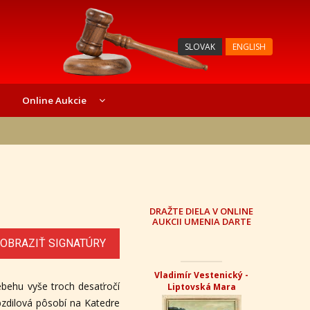
SLOVAK
ENGLISH
Online Aukcie
DRAŽTE DIELA V ONLINE
AUKCII UMENIA DARTE
OBRAZIŤ SIGNATÚRY
Vladimír Vestenický -
iebehu vyše troch desaťročí
Liptovská Mara
bzdilová pôsobí na Katedre