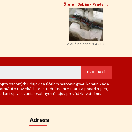
Štefan Bubán - Prúdy II.
Aktuálna cena:
1 450 €
ojich osobných údajov za účelom marketingovej komunikácie
formácií o novinkách prostredníctvom e-mailu a potvrdzujem,
adami spracovania osobných údajov
prevádzkovateľom.
Adresa