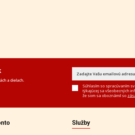
k
ch a dielach.
Súhlasím so spracúvaním sv
týkajúcej sa všeobecných in
že som sa oboznámil so
zás
onto
Služby