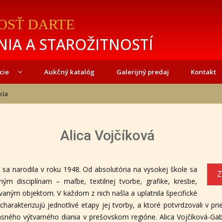
OSŤ DARTE
IA A STAROŽITNOSTÍ
cie
Aukčný katalóg
Galerijný predaj
Kontakt
cia
Alica Vojčíková
 sa narodila v roku 1948. Od absolutória na vysokej škole sa
Z
ým disciplínam – maľbe, textilnej tvorbe, grafike, kresbe,
ným objektom. V každom z nich našla a uplatnila špecifické
harakterizujú jednotlivé etapy jej tvorby, a ktoré potvrdzovali v pr
asného výtvarného diania v prešovskom regióne. Alica Vojčíková-Ga