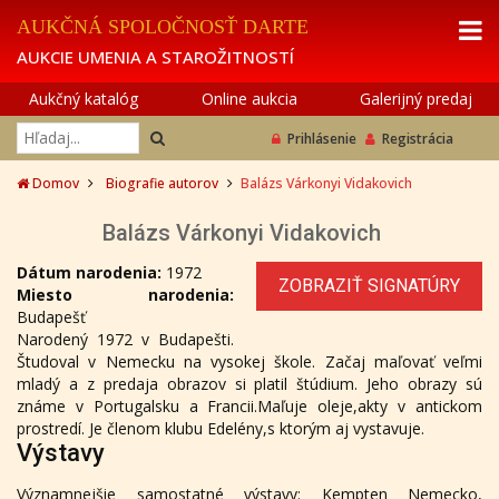
AUKČNÁ SPOLOČNOSŤ DARTE
AUKCIE UMENIA A STAROŽITNOSTÍ
Aukčný katalóg
Online aukcia
Galerijný predaj
Prihlásenie
Registrácia
Domov
Biografie autorov
Balázs Várkonyi Vidakovich
Balázs Várkonyi Vidakovich
Dátum narodenia:
1972
ZOBRAZIŤ SIGNATÚRY
Miesto narodenia:
Budapešť
Narodený 1972 v Budapešti.
Študoval v Nemecku na vysokej škole. Začaj maľovať veľmi
mladý a z predaja obrazov si platil štúdium. Jeho obrazy sú
známe v Portugalsku a Francii.Maľuje oleje,akty v antickom
prostredí. Je členom klubu Edelény,s ktorým aj vystavuje.
Výstavy
Významnejšie samostatné výstavy: Kempten Nemecko,