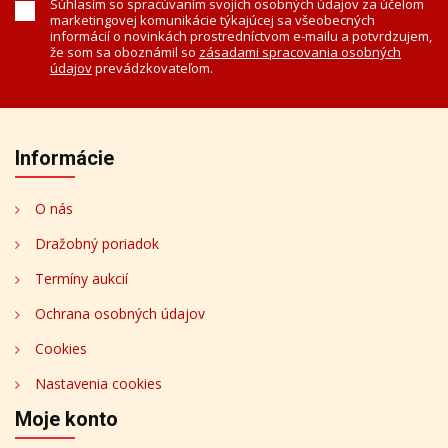
Súhlasím so spracúvaním svojich osobných údajov za účelom
marketingovej komunikácie týkajúcej sa všeobecných
informácií o novinkách prostredníctvom e-mailu a potvrdzujem,
že som sa oboznámil so
zásadami spracovania osobných
údajov
prevádzkovateľom.
Informácie
O nás
Dražobný poriadok
Termíny aukcií
Ochrana osobných údajov
Cookies
Nastavenia cookies
Moje konto