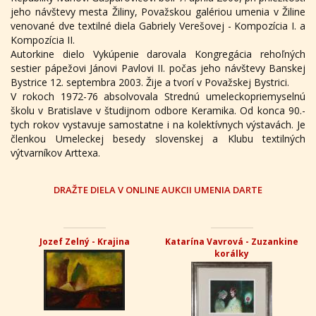
jeho návštevy mesta Žiliny, Považskou galériou umenia v Žiline
venované dve textilné diela Gabriely Verešovej - Kompozícia I. a
Kompozícia II.
Autorkine dielo Vykúpenie darovala Kongregácia rehoľných
sestier pápežovi Jánovi Pavlovi II. počas jeho návštevy Banskej
Bystrice 12. septembra 2003. Žije a tvorí v Považskej Bystrici.
V rokoch 1972-76 absolvovala Strednú umeleckopriemyselnú
školu v Bratislave v študijnom odbore Keramika. Od konca 90.-
tych rokov vystavuje samostatne i na kolektívnych výstavách. Je
členkou Umeleckej besedy slovenskej a Klubu textilných
výtvarníkov Arttexa.
DRAŽTE DIELA V ONLINE AUKCII UMENIA DARTE
Jozef Zelný - Krajina
Katarína Vavrová - Zuzankine
korálky