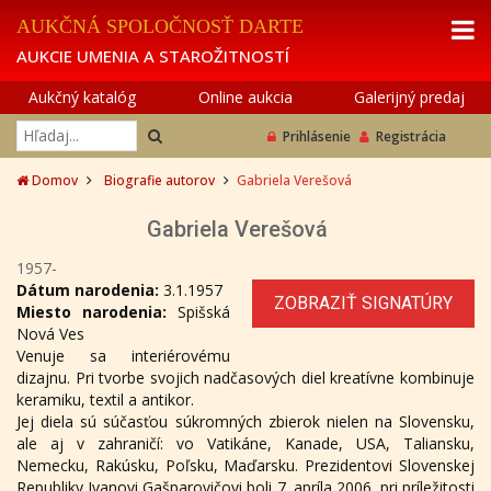
AUKČNÁ SPOLOČNOSŤ DARTE
AUKCIE UMENIA A STAROŽITNOSTÍ
Aukčný katalóg
Online aukcia
Galerijný predaj
Prihlásenie
Registrácia
Domov
Biografie autorov
Gabriela Verešová
Gabriela Verešová
1957-
Dátum narodenia:
3.1.1957
ZOBRAZIŤ SIGNATÚRY
Miesto narodenia:
Spišská
Nová Ves
Venuje sa interiérovému
dizajnu. Pri tvorbe svojich nadčasových diel kreatívne kombinuje
keramiku, textil a antikor.
Jej diela sú súčasťou súkromných zbierok nielen na Slovensku,
ale aj v zahraničí: vo Vatikáne, Kanade, USA, Taliansku,
Nemecku, Rakúsku, Poľsku, Maďarsku. Prezidentovi Slovenskej
Republiky Ivanovi Gašparovičovi boli 7. apríla 2006, pri príležitosti