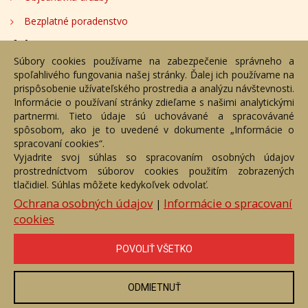
Bezplatné poradenstvo
Adresa
Súbory cookies používame na zabezpečenie správneho a
spoľahlivého fungovania našej stránky. Ďalej ich používame na
Nižný Hrušov 333, 094 22, Slovenská republika
prispôsobenie užívateľského prostredia a analýzu návštevnosti.
Informácie o používaní stránky zdieľame s našimi analytickými
+421 905 356 921
partnermi. Tieto údaje sú uchovávané a spracovávané
+421 905 959 101
spôsobom, ako je to uvedené v dokumente „Informácie o
dartesro@dartesro.sk
spracovaní cookies“.
Vyjadrite svoj súhlas so spracovaním osobných údajov
prostredníctvom súborov cookies použitím zobrazených
tlačidiel. Súhlas môžete kedykoľvek odvolať.
Hlavná stránka
Aukčný katalóg
Objednávka dražby
Termíny aukcií
Online Aukcia
Ochrana osobných údajov
Informácie o spracovaní
|
cookies
DARTE AUKČNÁ SPOLOČNOSŤ s.r.o. © 2007 - 2026
Akékoľvek používanie obrazových a textových súčastí tejto stránky je
podmienené výslovným súhlasom jej vlastníka. Všetky práva sú
POVOLIŤ VŠETKO
vyhradené.
ODMIETNUŤ