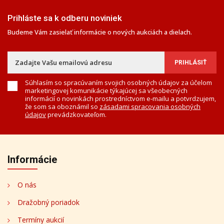
Prihláste sa k odberu noviniek
Budeme Vám zasielať informácie o nových aukciách a dielach.
Súhlasím so spracúvaním svojich osobných údajov za účelom
marketingovej komunikácie týkajúcej sa všeobecných
informácií o novinkách prostredníctvom e-mailu a potvrdzujem,
že som sa oboznámil so
zásadami spracovania osobných
údajov
prevádzkovateľom.
Informácie
O nás
Dražobný poriadok
Termíny aukcií