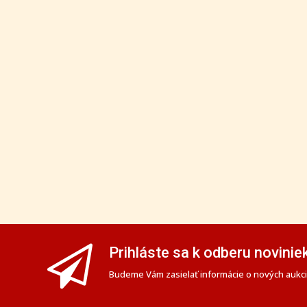
Prihláste sa k odberu novinie
Budeme Vám zasielať informácie o nových aukciá