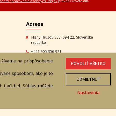
adami spracovania osobných údajov
prevádzkovateľom.
Adresa
Nižný Hrušov 333, 094 22, Slovenská
republika
+421 905 356 921
+421 905 959 101
oužívame na prispôsobenie
POVOLIŤ VŠETKO
dartesro@dartesro.sk
vávané spôsobom, ako je to
ODMIETNUŤ
 tlačidiel. Súhlas môžete
Nastavenia
line Aukcia
níka. Všetky práva sú vyhradené.