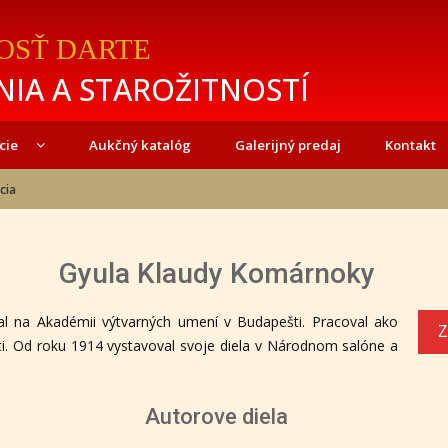
OSŤ DARTE
IA A STAROŽITNOSTÍ
cie
Aukčný katalóg
Galerijný predaj
Kontakt
cia
Gyula Klaudy Komárnoky
val na Akadémii výtvarných umení v Budapešti. Pracoval ako
Z
šti. Od roku 1914 vystavoval svoje diela v Národnom salóne a
Autorove diela