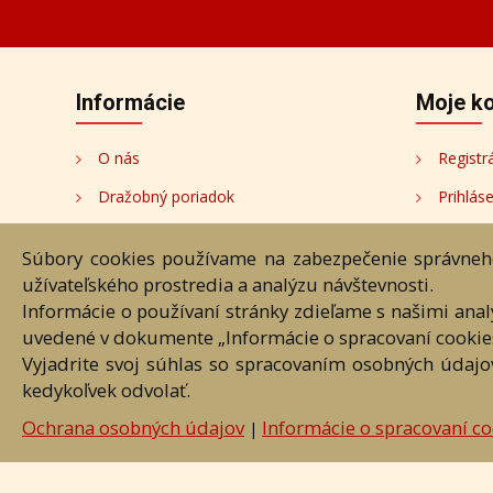
Informácie
Moje k
O nás
Registr
Dražobný poriadok
Prihlás
Termíny aukcií
Moje k
Súbory cookies používame na zabezpečenie správneho
Ochrana osobných údajov
Moje a
užívateľského prostredia a analýzu návštevnosti.
Informácie o používaní stránky zdieľame s našimi ana
Cookies
Moji au
uvedené v dokumente „Informácie o spracovaní cookie
Nastavenia cookies
Vyjadrite svoj súhlas so spracovaním osobných údajo
kedykoľvek odvolať.
Hlavná st
Ochrana osobných údajov
Informácie o spracovaní co
|
Akékoľvek používanie obrazových