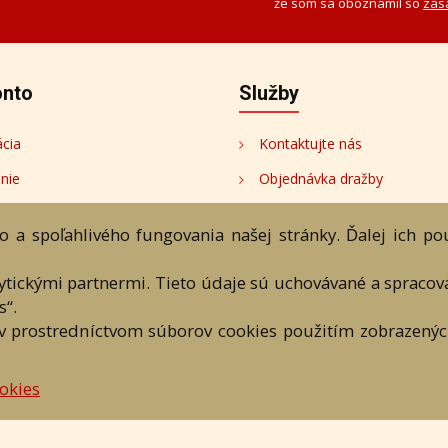
že som sa oboznámil so
zás
onto
Služby
ácia
Kontaktujte nás
enie
Objednávka dražby
onto
Bezplatné poradenstvo
 a spoľahlivého fungovania našej stránky. Ďalej ich p
ukcie
lytickými partnermi. Tieto údaje sú uchovávané a spraco
tori
s“.
v prostredníctvom súborov cookies použitím zobrazených
ránka
Aukčný katalóg
Objednávka dražby
Termíny aukcií
On
okies
DARTE AUKČNÁ SPOLOČNOSŤ s.r.o. © 2007 - 2026
 a textových súčastí tejto stránky je podmienené výslovným súhlasom jej vlast