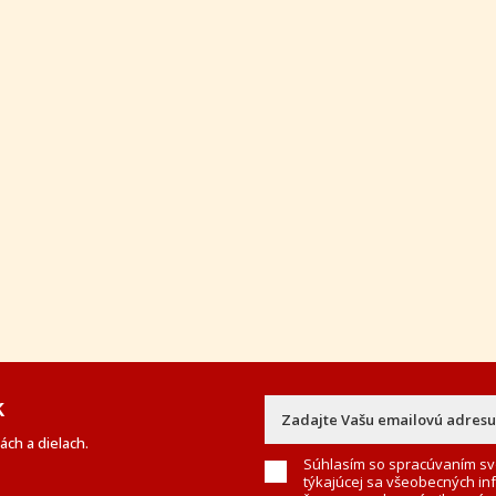
k
ch a dielach.
Súhlasím so spracúvaním sv
týkajúcej sa všeobecných in