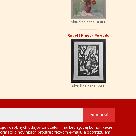
Aktuálna cena:
430 €
Rudolf Kmeť - Po vodu
Aktuálna cena:
79 €
ojich osobných údajov za účelom marketingovej komunikácie
formácií o novinkách prostredníctvom e-mailu a potvrdzujem,