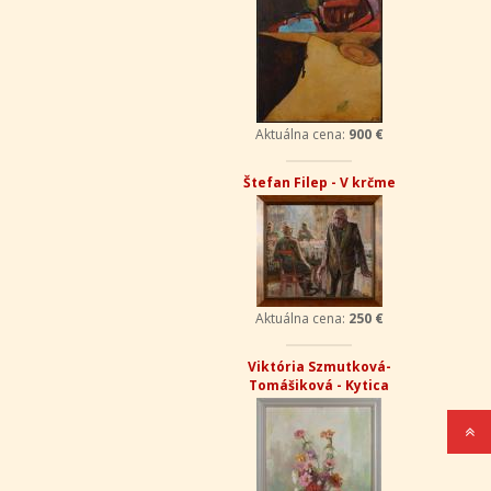
Aktuálna cena:
900 €
Štefan Filep - V krčme
Aktuálna cena:
250 €
Viktória Szmutková-
Tomášiková - Kytica