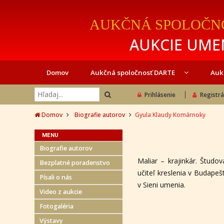
AUKČNÁ SPOLOČN
AUKCIE UMEN
Domov
Aukčná spoločnosť DARTE
Auk
Prihlásenie
Registrá
Domov
Biografie autorov
Gyula Klaudy Komárnoky
MENU
Biografie autorov
Maliar – krajinkár. Študo
Bezplatné poradenstvo
učiteľ kreslenia v Budape
Písali o nás
v Sieni umenia.
Video z aukcie
Fotogaléria
Výstavy