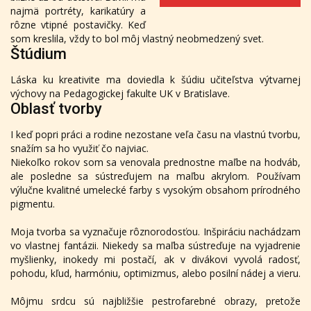
najmä portréty, karikatúry a
rôzne vtipné postavičky. Keď
som kreslila, vždy to bol môj vlastný neobmedzený svet.
Štúdium
Láska ku kreativite ma doviedla k šúdiu učiteľstva výtvarnej
výchovy na Pedagogickej fakulte UK v Bratislave.
Oblasť tvorby
I keď popri práci a rodine nezostane veľa času na vlastnú tvorbu,
snažím sa ho využiť čo najviac.
Niekoľko rokov som sa venovala prednostne maľbe na hodváb,
ale posledne sa sústreďujem na maľbu akrylom. Používam
výlučne kvalitné umelecké farby s vysokým obsahom prírodného
pigmentu.
Moja tvorba sa vyznačuje rôznorodosťou. Inšpiráciu nachádzam
vo vlastnej fantázii. Niekedy sa maľba sústreďuje na vyjadrenie
myšlienky, inokedy mi postačí, ak v divákovi vyvolá radosť,
pohodu, kľud, harmóniu, optimizmus, alebo posilní nádej a vieru.
Môjmu srdcu sú najbližšie pestrofarebné obrazy, pretože