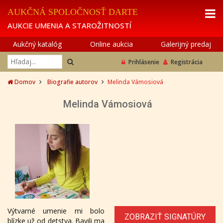
AUKČNÁ SPOLOČNOSŤ DARTE
AUKCIE UMENIA A STAROŽITNOSTÍ
Aukčný katalóg
Online aukcia
Galerijný predaj
Prihlásenie
Registrácia
Domov
Biografie autorov
Melinda Vámosiová
Melinda Vámosiová
Výtvarné umenie mi bolo
ZOBRAZIŤ SIGNATÚRY
blízke už od detstva. Bavili ma