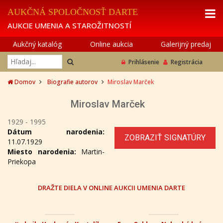
AUKČNÁ SPOLOČNOSŤ DARTE
AUKCIE UMENIA A STAROŽITNOSTÍ
Aukčný katalóg
Online aukcia
Galerijný predaj
Prihlásenie
Registrácia
Domov
Biografie autorov
Miroslav Marček
Miroslav Marček
1929 - 1995
Dátum narodenia:
ZOBRAZIŤ SIGNATÚRY
11.07.1929
Miesto narodenia:
Martin-
Priekopa
DRAŽTE DIELA V ONLINE AUKCII UMENIA DARTE