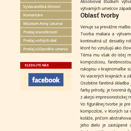
Absolvoval štúdium výtv
Vydavateľská činnosť
výtvarných umelcov západ
Oblasť tvorby
Komentáre
Múzeum Anny Lesznai
Venuje sa prevážne maľbe.
Predaj starožitností
Tvorba maliara a výtvarn
Predaj voľných diel
kontinuitná už desiatky r
ktoré ho vzrušujú ako člo
Predaj súčasného umenia
Téma mu však do istej mie
kompozíciou, farebnosťou
SLEDUJTE NÁS
rukopisu v krajinomaľbe s
Vo viacerých krajinách a z
Osobitne farebná skladba 
farby prírody, je tvorená 
z akejsi impresionisticke
Vo figurálnej tvorbe Je pre
kompozície, v ktorých sa 
koláže, pričom abstrahova
Jeho dielo je zastúpené v