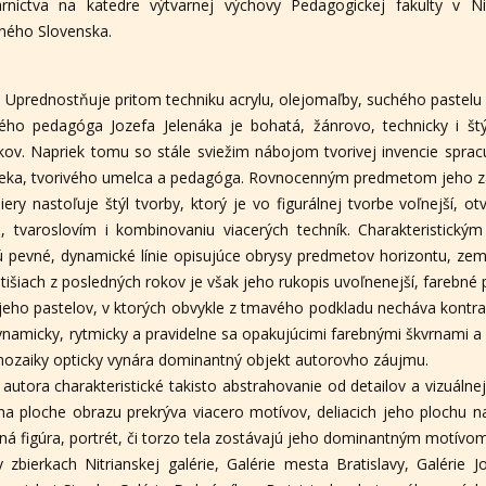
arníctva na katedre výtvarnej výchovy Pedagogickej fakulty v Ni
ného Slovenska.
 Uprednostňuje pritom techniku acrylu, olejomaľby, suchého pastelu 
ého pedagóga Jozefa Jelenáka je bohatá, žánrovo, technicky i št
okov. Napriek tomu so stále sviežim nábojom tvorivej invencie sprac
veka, tvorivého umelca a pedagóga. Rovnocenným predmetom jeho záuj
ry nastoľuje štýl tvorby, ktorý je vo figurálnej tvorbe voľnejší, o
, tvaroslovím i kombinovaniu viacerých techník. Charakteristick
ú pevné, dynamické línie opisujúce obrysy predmetov horizontu, zeme
átišiach z posledných rokov je však jeho rukopis uvoľnenejší, farebné
jeho pastelov, v ktorých obvykle z tmavého podkladu necháva kontrast
dynamicky, rytmicky a pravidelne sa opakujúcimi farebnými škvrnami a
j mozaiky opticky vynára dominantný objekt autorovho záujmu.
 autora charakteristické takisto abstrahovanie od detailov a vizuálnej
na ploche obrazu prekrýva viacero motívov, deliacich jeho plochu na 
ná figúra, portrét, či torzo tela zostávajú jeho dominantným motívom
 zbierkach Nitrianskej galérie, Galérie mesta Bratislavy, Galérie 