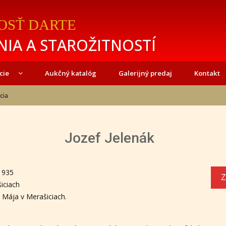
OSŤ DARTE
IA A STAROŽITNOSTÍ
cie
Aukčný katalóg
Galerijný predaj
Kontakt
cia
Jozef Jelenák
 1935
Z
iciach
. Mája v Merašiciach.