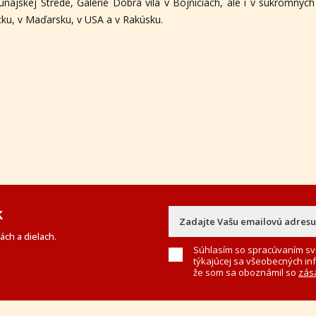
jskej Strede, Galérie Dobrá víla v Bojniciach, ale i v súkromných
ku, v Maďarsku, v USA a v Rakúsku.
k
ch a dielach.
Súhlasím so spracúvaním sv
týkajúcej sa všeobecných in
že som sa oboznámil so
zás