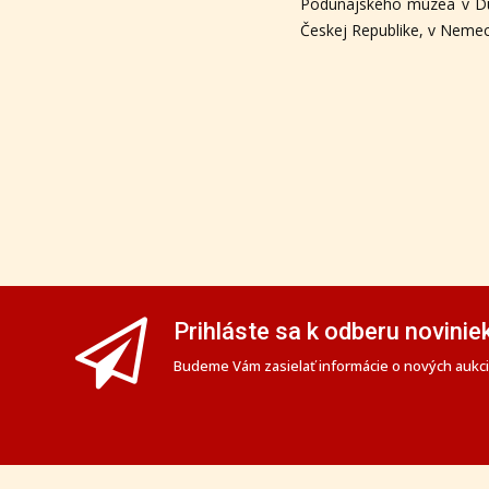
Podunajského múzea v Duna
Českej Republike, v Nemec
Prihláste sa k odberu novinie
Budeme Vám zasielať informácie o nových aukciá