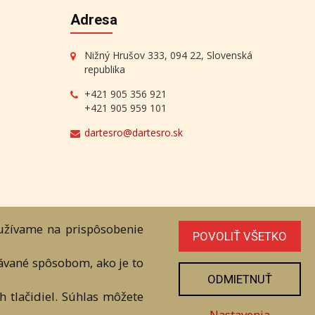
Adresa
Nižný Hrušov 333, 094 22, Slovenská
republika
+421 905 356 921
+421 905 959 101
dartesro@dartesro.sk
line Aukcia
oužívame na prispôsobenie
POVOLIŤ VŠETKO
níka. Všetky práva sú vyhradené.
vávané spôsobom, ako je to
ODMIETNUŤ
 tlačidiel. Súhlas môžete
Nastavenia