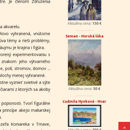
tre. Je členom Združenia
Aktuálna cena:
150 €
a akvarelu.
ýlovo vyhranená, vnútorne
Seman - Horská lúka
úva témy a rieši problémy,
mu je krajina i figúra.
tvorený experimentovaniu s
ým znakom jeho výtvarného
, polí, stromov, domov ...
 plochy menej vyhranené.
ne vyznieť svietivé a sýte
Aktuálna cena:
50 €
 čiarami z ktorých sa akoby
Ľudmila Hynková - Hvar
 popisnosti. Tvorí figurálne
princípe akejsi maliarskej
.
Jozefa Koniareka v Trnave,
Aktuálna cena:
300 €