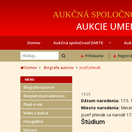
AUKČNÁ SPOLOČN
AUKCIE UMEN
Domov
Aukčná spoločnosť DARTE
Auk
Prihlásenie
Registrá
Domov
Biografie autorov
Jozef Jelenák
MENU
Biografie autorov
1935
Bezplatné poradenstvo
Dátum narodenia:
17.5.
Písali o nás
Miesto narodenia:
Meraš
Video z aukcie
Jozef Jelenák sa narodil 17
Štúdium
Fotogaléria
Výstavy